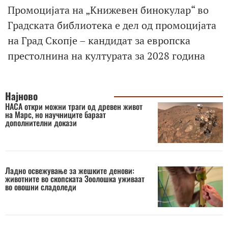
Промоцијата на „Книжевен бинокулар“ во
Градската библиотека е дел од промоцијата
на Град Скопје – кандидат за европска
престолнина на културата за 2028 година
Најново
НАСА откри можни траги од древен живот
на Марс, но научниците бараат
дополнителни докази
Ладно освежување за жешките денови:
животните во скопската Зоолошка уживаат
во овошни сладоледи