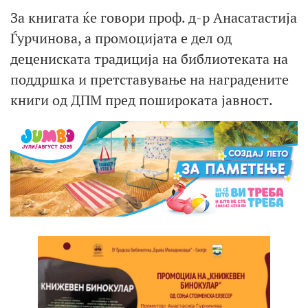
За книгата ќе говори проф. д-р Анасатастија
Ѓурчинова, а промоцијата е дел од
децениската традиција на библиотеката на
поддршка и претставување на наградените
книги од ДПМ пред пошироката јавност.