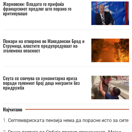
Жерновски: Владата го прифаќа
францускиот предлог што порано го
критикуваше
Пожари на отворено во Македонски Брод и
Струмица, властите предупредуваат на
зголемена опасност
Сеута се соочува со хуманитарна криза
поради големиот број деца мигранти без
придружба
Најчитано
Септемвриската пензија нема да порасне исто за сите