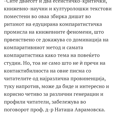
-Сите дваесет и два есеистичко-критички,
книжевно-научни и културолошки текстови
поместени во оваа збирка дишат во
ритамот на едуцирана компаратистичка
промисла на книжевните феномени, што
првенствено се докажува со доминација на
компаративниот метод и самата
компаратистика како тема на повеќето
студии. Но, тоа не само што не ѝ пречи на
контактибилноста на овие писма со
читателите од најразлична провиненција,
туку напротив, може да биде и интересно и
корисно четиво за различни генерации и
профили читатели, забележува во
поговорот проф. д-р Наташа Аврамовска.