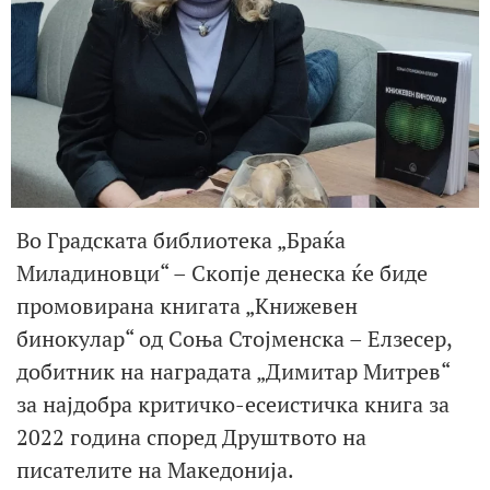
Во Градската библиотека „Браќа
Миладиновци“ – Скопје денеска ќе биде
промовирана книгата „Книжевен
бинокулар“ од Соња Стојменска – Елзесер,
добитник на наградата „Димитар Митрев“
за најдобра критичко-есеистичка книга за
2022 година според Друштвото на
писателите на Македонија.