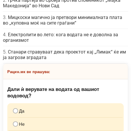
Грчка партија во Србија против споменикот „Мајка
Македонија“ во Нови Сад
Мицкоски магично ја претвори минималната плата
во „куповна моќ на сите граѓани“
Електролити во лето: кога водата не е доволна за
организмот
Станари стравуваат дека проектот кај „Лимак“ ќе им
ја загрози зградата
Рацин.мк ве прашува:
Дали ѝ верувате на водата од вашиот
водовод?
Да
Не