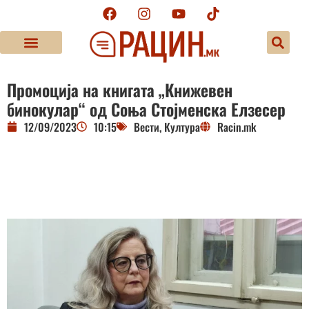
Промоција на книгата „Книжевен
бинокулар“ од Соња Стојменска Елзесер
12/09/2023
10:15
Вести
,
Култура
Racin.mk