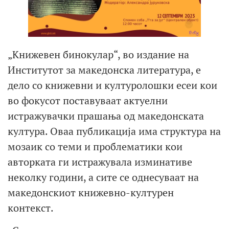
„Книжевен бинокулар“, во издание на
Институтот за македонска литература, е
дело со книжевни и културолошки есеи кои
во фокусот поставуваат актуелни
истражувачки прашања од македонската
култура. Оваа публикација има структура на
мозаик со теми и проблематики кои
авторката ги истражувала изминативе
неколку години, а сите се однесуваат на
македонскиот книжевно-културен
контекст.