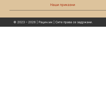
Наши приказни
© 2023 – 2026 | Рацин.мк | Сите права се задржани.