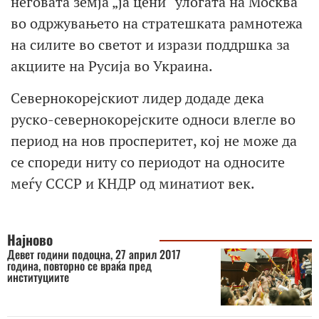
неговата земја „ја цени“ улогата на Москва
во одржувањето на стратешката рамнотежа
на силите во светот и изрази поддршка за
акциите на Русија во Украина.
Севернокорејскиот лидер додаде дека
руско-севернокорејските односи влегле во
период на нов просперитет, кој не може да
се спореди ниту со периодот на односите
меѓу СССР и КНДР од минатиот век.
Најново
Девет години подоцна, 27 април 2017
година, повторно се враќа пред
институциите