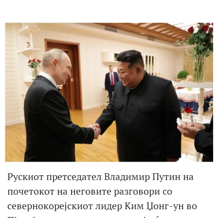
Рускиот претседател Владимир Путин на
почетокот на неговите разговори со
севернокорејскиот лидер Ким Џонг-ун во