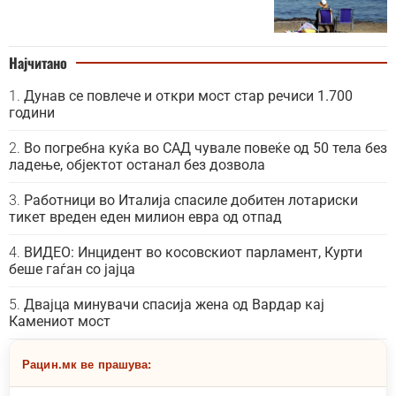
Најчитано
Дунав се повлече и откри мост стар речиси 1.700
години
Во погребна куќа во САД чувале повеќе од 50 тела без
ладење, објектот останал без дозвола
Работници во Италија спасиле добитен лотариски
тикет вреден еден милион евра од отпад
ВИДЕО: Инцидент во косовскиот парламент, Курти
беше гаѓан со јајца
Двајца минувачи спасија жена од Вардар кај
Камениот мост
Рацин.мк ве прашува: