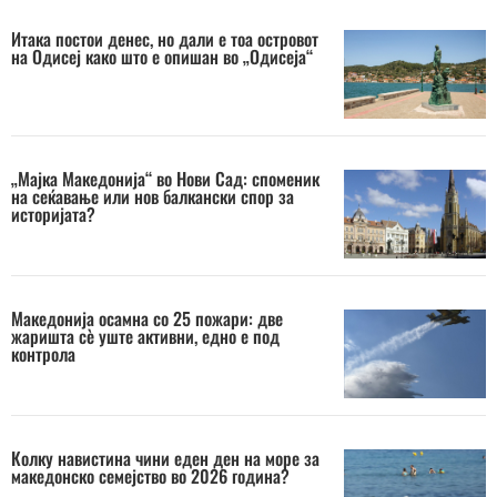
Итака постои денес, но дали е тоа островот
на Одисеј како што е опишан во „Одисеја“
„Мајка Македонија“ во Нови Сад: споменик
на сеќавање или нов балкански спор за
историјата?
Македонија осамна со 25 пожари: две
жаришта сè уште активни, едно е под
контрола
Колку навистина чини еден ден на море за
македонско семејство во 2026 година?