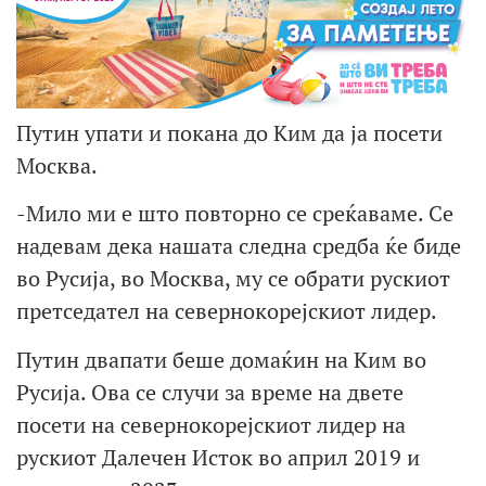
Путин упати и покана до Ким да ја посети
Москва.
-Мило ми е што повторно се среќаваме. Се
надевам дека нашата следна средба ќе биде
во Русија, во Москва, му се обрати рускиот
претседател на севернокорејскиот лидер.
Путин двапати беше домаќин на Ким во
Русија. Ова се случи за време на двете
посети на севернокорејскиот лидер на
рускиот Далечен Исток во април 2019 и