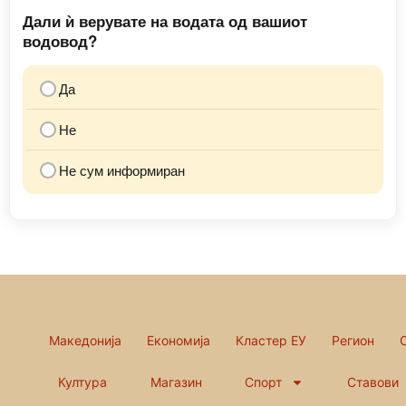
Дали ѝ верувате на водата од вашиот
водовод?
Да
Не
Не сум информиран
Македонија
Економија
Кластер ЕУ
Регион
Култура
Магазин
Спорт
Ставови