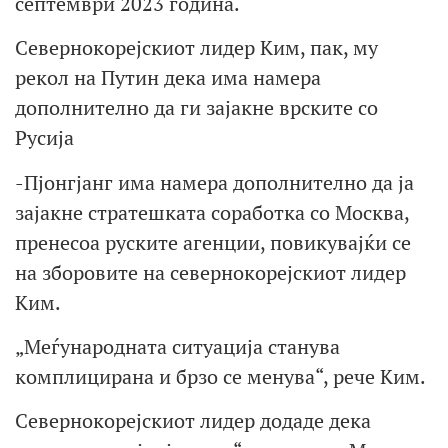
септември 2023 година.
Севернокорејскиот лидер Ким, пак, му
рекол на Путин дека има намера
дополнително да ги зајакне врските со
Русија
-Пјонгјанг има намера дополнително да ја
зајакне стратешката соработка со Москва,
пренесоа руските агенции, повикувајќи се
на зборовите на севернокорејскиот лидер
Ким.
„Меѓународната ситуација станува
комплицирана и брзо се менува“, рече Ким.
Севернокорејскиот лидер додаде дека