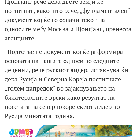
Пјонгјанг рече дека двете земји ќе
потпишат, како што рече, „фундаментален“
документ кој ќе го означи текот на
односите меѓу Москва и Пјонгјанг, пренесоа
агенциите.
-Подготвен е документ кој ќе ја формира
основата на нашите односи во следните
децении, рече рускиот лидер, истакнувајќи
дека Русија и Северна Кореја постигнале
„голем напредок“ во зајакнувањето на
билатералните врски како резултат на
посетата на севернокорејскиот лидер во
Русија минатата година.