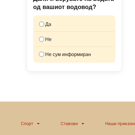
од вашиот водовод?
Да
Не
Не сум информиран
н
Спорт
Ставови
Наши приказн