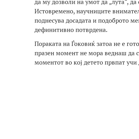
да му дозволи на умот да „лута“, д
Истовремено, научниците внимателн
поднесува досадата и подоброто ме
дефинитивно потврдена.
Пораката на Ѓоковиќ затоа не е гото
празен момент не мора веднаш да с
моментот во кој детето првпат учи 