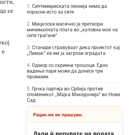
ости.
Септемвриската пензија нема да
да се
порасне исто за сите
е
Мицкоски магично ја претвори
минималната плата во „куповна моќ на
сите граѓани“
екој
Станари стравуваат дека проектот кај
 е
„Лимак“ ќе им ја загрози зградата
Одмор со скриени трошоци: Едно
вадење пари може да донесе три
провизии
Грчка партија во Србија против
споменикот „Мајка Македонија“ во Нови
Сад
Рацин.мк ве прашува:
Дали ѝ верувате на водата