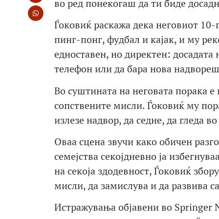
во ред понекогаш да ти биде досадн
Ѓоковиќ раскажа дека неговиот 10-
пинг-понг, фудбал и кајак, и му ре
едноставен, но директен: досадата 
телефон или да бара нова надвореш
Во суштината на неговата порака е и
сопствените мисли. Ѓоковиќ му пора
излезе надвор, да седне, да гледа в
Оваа сцена звучи како обичен разго
семејства секојдневно ја избегнува
на секоја здодевност, Ѓоковиќ збору
мисли, да замислува и да развива с
Истражувања објавени во Springer N