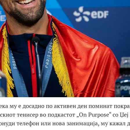
ка му е досадно по активен ден поминат покрај
пскиот тенисер во подкастот „On Purpose“ со Џе
онуди телефон или нова занимација, му кажал д