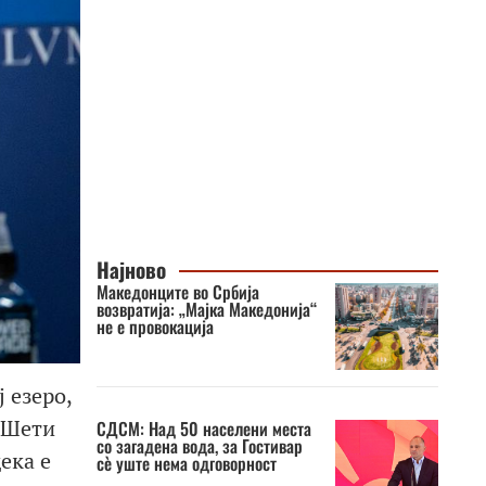
Најново
Македонците во Србија
возвратија: „Мајка Македонија“
не е провокација
 езеро,
ј Шети
СДСМ: Над 50 населени места
со загадена вода, за Гостивар
ека е
сè уште нема одговорност