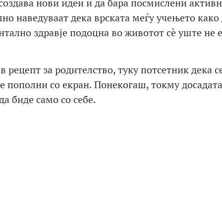
а создава нови идеи и да бара посмислени активн
о наведуваат дека врската меѓу учењето како 
нтално здравје подоцна во животот сè уште не 
в рецепт за родителство, туку потсетник дека с
е пополни со екран. Понекогаш, токму досадата
да биде само со себе.