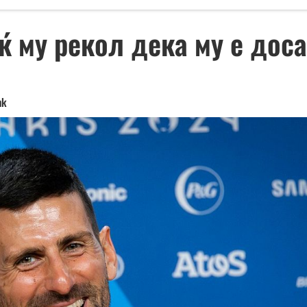
ќ му рекол дека му е доса
mk