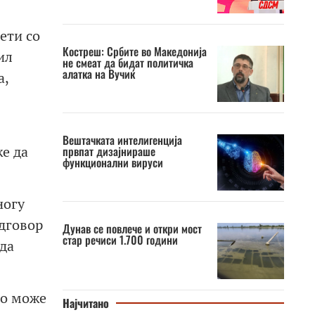
ети со
Костреш: Србите во Македонија
ил
не смеат да бидат политичка
алатка на Вучиќ
а,
Вештачката интелигенција
же да
првпат дизајнираше
функционални вируси
ногу
одговор
Дунав се повлече и откри мост
стар речиси 1.700 години
 да
то може
Најчитано