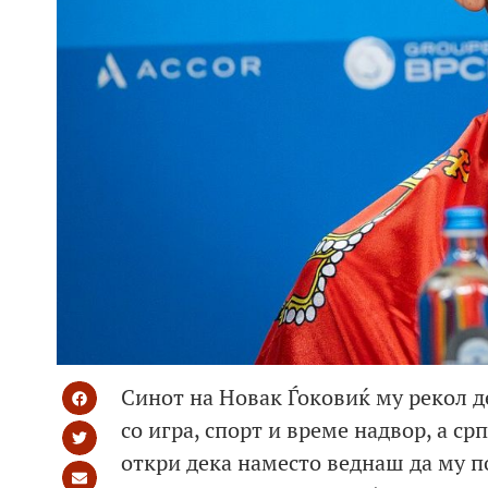
Синот на Новак Ѓоковиќ му рекол де
со игра, спорт и време надвор, а ср
откри дека наместо веднаш да му п