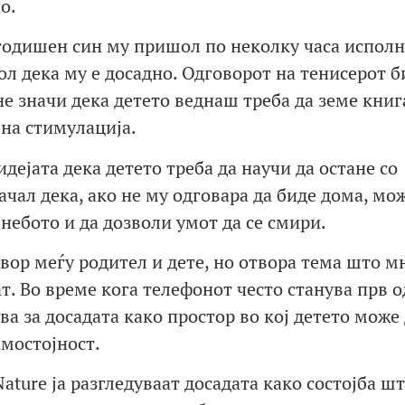
о.
годишен син му пришол по неколку часа исполн
кол дека му е досадно. Одговорот на тенисерот б
не значи дека детето веднаш треба да земе книг
на стимулација.
дејата дека детето треба да научи да остане со
чал дека, ако не му одговара да биде дома, мо
о небото и да дозволи умот да се смири.
вор меѓу родител и дете, но отвора тема што м
ат. Во време кога телефонот често станува прв 
ва за досадата како простор во кој детето може
амостојност.
ature ја разгледуваат досадата како состојба ш