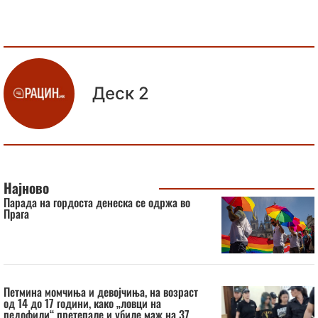
Деск 2
Најново
Парада на гордоста денеска се одржа во
Прага
Петмина момчиња и девојчиња, на возраст
од 14 до 17 години, како „ловци на
педофили“ претепале и убиле маж на 37