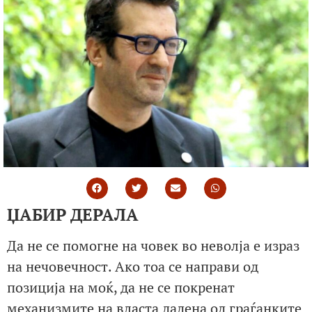
ЏАБИР ДЕРАЛА
Да не се помогне на човек во неволја е израз
на нечовечност. Ако тоа се направи од
позиција на моќ, да не се покренат
механизмите на власта дадена од граѓанките