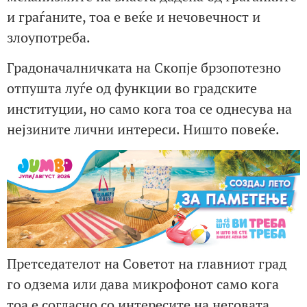
и граѓаните, тоа е веќе и нечовечност и
злоупотреба.
Градоначалничката на Скопје брзопотезно
отпушта луѓе од функции во градските
институции, но само кога тоа се однесува на
нејзините лични интереси. Ништо повеќе.
Претседателот на Советот на главниот град
го одзема или дава микрофонот само кога
тоа е согласно со интересите на неговата