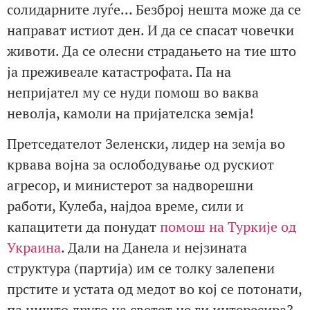
солидарните луѓе… Безброј нешта може да се
направат истиот ден. И да се спасат човечки
животи. Да се олесни страдањето на тие што
ја преживеале катастрофата. Па на
непријател му се нуди помош во ваква
неволја, камоли на пријателска земја!
Претседателот Зеленски, лидер на земја во
крвава војна за ослободување од рускиот
агресор, и министерот за надворешни
работи, Кулеба, најдоа време, сили и
капацитети да понудат
помош на Туркије од
Украина
. Дали на Данела и нејзината
структура (партија) им се толку залепени
прстите и устата од медот во кој се потонати,
па ништо друго на светот не ги интересира?