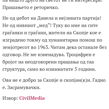
Прашањето е реторичко.
Не од џебот на Данела и нејзината партија!
Не од нивниот „мед“! Туку во име на сите
граѓанки и граѓани, жители на Скопје кое е
изградено токму од хуманитарна помош по
земјотресот во 1963. Читам дека останале без
одговор. Не ме изненадува. Троцифрен е
бројот на неодговорени прашања од таа
структура, само во изминатите 5 години.
Ова не е добро за Скопје и скопјан(к)и. Гадно
е. Засрамувачки.
Извор:
CivilMedia