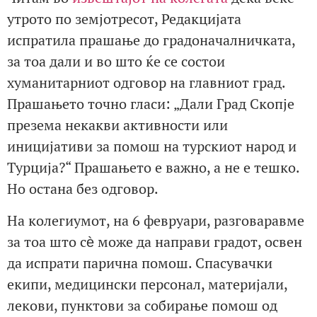
утрото по земјотресот, Редакцијата
испратила прашање до градоначалничката,
за тоа дали и во што ќе се состои
хуманитарниот одговор на главниот град.
Прашањето точно гласи: „Дали Град Скопје
презема некакви активности или
иницијативи за помош на турскиот народ и
Турција?“ Прашањето е важно, а не е тешко.
Но остана без одговор.
На колегиумот, на 6 февруари, разговаравме
за тоа што сѐ може да направи градот, освен
да испрати парична помош. Спасувачки
екипи, медицински персонал, материјали,
лекови, пунктови за собирање помош од