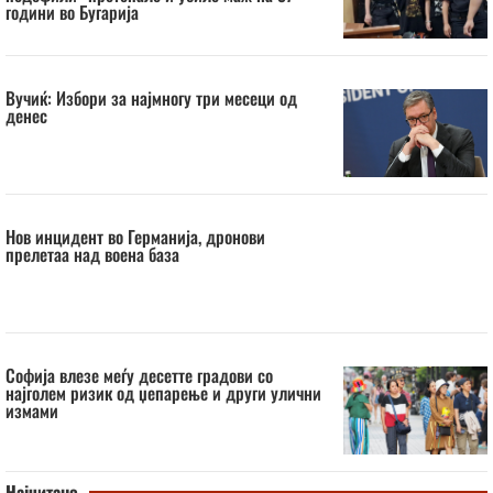
години во Бугарија
Вучиќ: Избори за најмногу три месеци од
денес
Нов инцидент во Германија, дронови
прелетаа над воена база
Софија влезе меѓу десетте градови со
најголем ризик од џепарење и други улични
измами
Најчитано