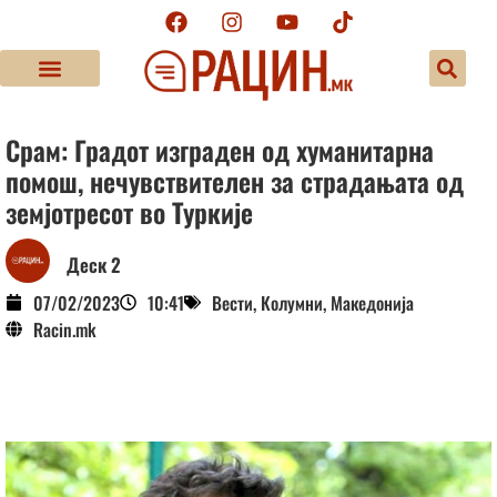
Срам: Градот изграден од хуманитарна
помош, нечувствителен за страдањата од
земјотресот во Туркије
Деск 2
07/02/2023
10:41
Вести
,
Колумни
,
Македонија
Racin.mk