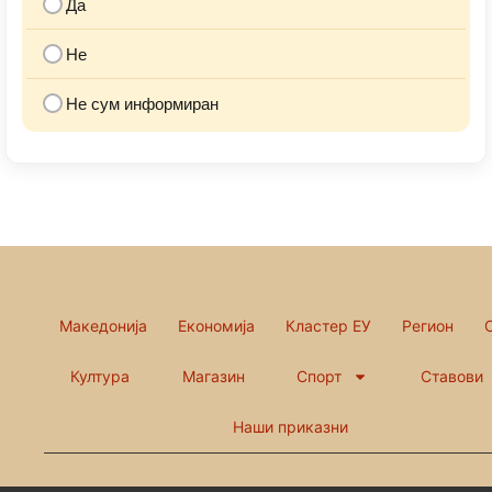
Да
Не
Не сум информиран
Македонија
Економија
Кластер ЕУ
Регион
Култура
Магазин
Спорт
Ставови
Наши приказни