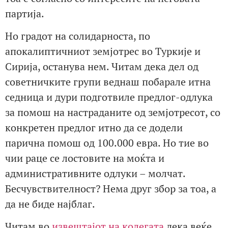
партија.
Но градот на солидарноста, по
апокалиптичниот земјотрес во Туркије и
Сирија, останува нем. Читам дека дел од
советничките групи веднаш побарале итна
седница и дури подготвиле предлог-одлука
за помош на настраданите од земјотресот, со
конкретен предлог итно да се додели
парична помош од 100.000 евра. Но тие во
чии раце се лостовите на моќта и
административните одлуки – молчат.
Бесчувствителност? Нема друг збор за тоа, а
да не биде најблаг.
Читам во
извештајот на колегата
дека веќе