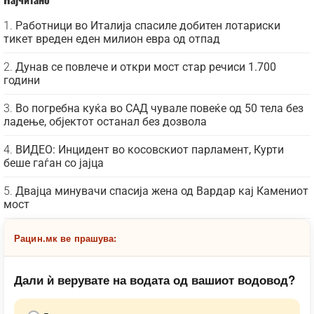
Работници во Италија спасиле добитен лотариски
тикет вреден еден милион евра од отпад
Дунав се повлече и откри мост стар речиси 1.700
години
Во погребна куќа во САД чувале повеќе од 50 тела без
ладење, објектот останал без дозвола
ВИДЕО: Инцидент во косовскиот парламент, Курти
беше гаѓан со јајца
Двајца минувачи спасија жена од Вардар кај Камениот
мост
Рацин.мк ве прашува:
Дали ѝ верувате на водата од вашиот водовод?