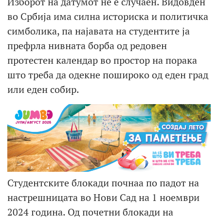
Изборот на датумот не е случаен. Видовден
во Србија има силна историска и политичка
симболика, па најавата на студентите ја
префрла нивната борба од редовен
протестен календар во простор на порака
што треба да одекне пошироко од еден град
или еден собир.
Студентските блокади почнаа по падот на
настрешницата во Нови Сад на 1 ноември
2024 година. Од почетни блокади на