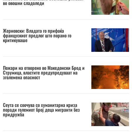
во овошни сладоледи
Жерновски: Владата го прифаќа
францускиот предлог што порано го
критикуваше
Пожари на отворено во Македонски Брод и
Струмица, властите предупредуваат на
зголемена опасност
Сеута се соочува со хуманитарна криза
поради големиот број деца мигранти без
придружба