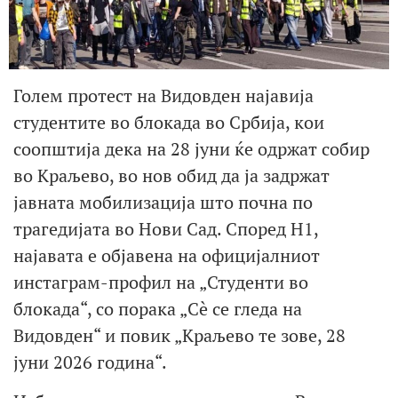
Голем протест на Видовден најавија
студентите во блокада во Србија, кои
соопштија дека на 28 јуни ќе одржат собир
во Краљево, во нов обид да ја задржат
јавната мобилизација што почна по
трагедијата во Нови Сад. Според Н1,
најавата е објавена на официјалниот
инстаграм-профил на „Студенти во
блокада“, со порака „Сè се гледа на
Видовден“ и повик „Краљево те зове, 28
јуни 2026 година“.