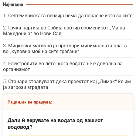
Најчитано
Септемвриската пензија нема да порасне исто за сите
Грчка партија во Србија против споменикот „Мајка
Македонија“ во Нови Сад
Мицкоски магично ја претвори минималната плата
во „куповна моќ на сите граѓани“
Електролити во лето: кога водата не е доволна за
организмот
Станари стравуваат дека проектот кај „Лимак“ ќе им
ја загрози зградата
Рацин.мк ве прашува:
Дали ѝ верувате на водата од вашиот
водовод?