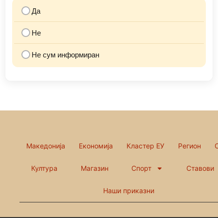
Да
Не
Не сум информиран
Македонија
Економија
Кластер ЕУ
Регион
Култура
Магазин
Спорт
Ставови
Наши приказни