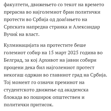
факултети, движењето со текот на времето
прерасна во најголемиот бран политички
протести во Србија од доаѓањето на
Српската напредна странка и Александар
Вучиќ на власт.
Кулминацијата на протестите беше
големиот собир на 15 март 2025 година во
Белград, за кој Архивот на јавни собири
процени дека бил најголемиот протест
некогаш одржан во главниот град на Србија.
Тој момент го означи преминот на
студентското движење од академска
блокада во поширок општествен и
политички притисок.