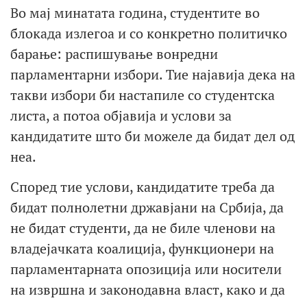
Во мај минатата година, студентите во
блокада излегоа и со конкретно политичко
барање: распишување вонредни
парламентарни избори. Тие најавија дека на
такви избори би настапиле со студентска
листа, а потоа објавија и услови за
кандидатите што би можеле да бидат дел од
неа.
Според тие услови, кандидатите треба да
бидат полнолетни државјани на Србија, да
не бидат студенти, да не биле членови на
владејачката коалиција, функционери на
парламентарната опозиција или носители
на извршна и законодавна власт, како и да