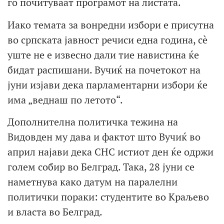
го почитуваат програмот на листата.
Иако темата за вонредни избори е присутна
во српската јавност речиси една година, сè
уште не е извесно дали тие навистина ќе
бидат распишани. Вучиќ на почетокот на
јуни изјави дека парламентарни избори ќе
има „веднаш по летото“.
Дополнителна политичка тежина на
Видовден му дава и фактот што Вучиќ во
април најави дека СНС истиот ден ќе одржи
голем собир во Белград. Така, 28 јуни се
наметнува како датум на паралелни
политички пораки: студентите во Краљево
и власта во Белград.