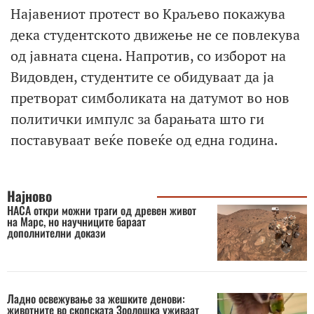
Најавениот протест во Краљево покажува
дека студентското движење не се повлекува
од јавната сцена. Напротив, со изборот на
Видовден, студентите се обидуваат да ја
претворат симболиката на датумот во нов
политички импулс за барањата што ги
поставуваат веќе повеќе од една година.
Најново
НАСА откри можни траги од древен живот
на Марс, но научниците бараат
дополнителни докази
Ладно освежување за жешките денови:
животните во скопската Зоолошка уживаат