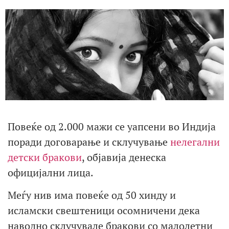
Повеќе од 2.000 мажи се уапсени во Индија
поради договарање и склучување
нелегални
детски бракови
, објавија денеска
официјални лица.
Меѓу нив има повеќе од 50 хинду и
исламски свештеници осомничени дека
наводно склучувале бракови со малолетни