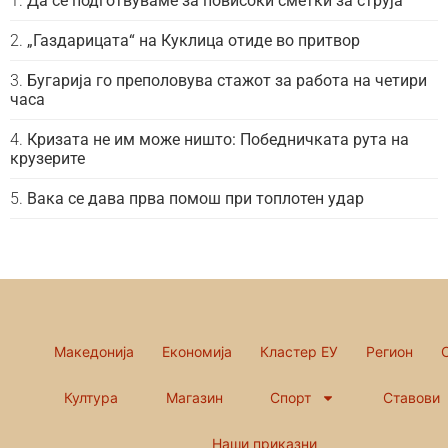
Да се подготвуваме за повисоки сметки за струја
„Газдарицата“ на Куклица отиде во притвор
Бугарија го преполовува стажот за работа на четири
часа
Кризата не им може ништо: Победничката рута на
крузерите
Вака се дава прва помош при топлотен удар
Македонија
Економија
Кластер ЕУ
Регион
Култура
Магазин
Спорт
Ставови
Наши приказни