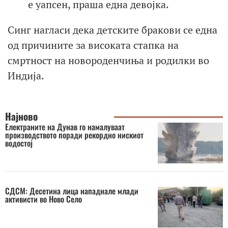
е уапсен, праша една девојка.
Синг нагласи дека детските бракови се една
од причините за високата стапка на
смртност на новороденчиња и родилки во
Индија.
Најново
Електраните на Дунав го намалуваат
производството поради рекордно нискиот
водостој
СДСМ: Десетина лица нападнале млади
активисти во Ново Село