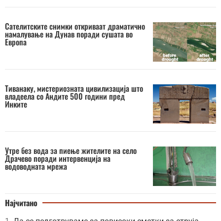
Сателитските снимки откриваат драматично
намалување на Дунав поради сушата во
Европа
Тиванаку, мистериозната цивилизација што
владеела со Андите 500 години пред
Инките
Утре без вода за пиење жителите на село
Драчево поради интервенција на
водоводната мрежа
Најчитано