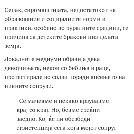
Сепак, сиромаштијата, недостатокот на
образование и социјалните норми и
практики, особено во руралните средини, се
причина за детските бракови низ целата
земја.
Локалните медиуми објавија дека
девојчињата, некои со бебиња в раце,
протестирале во солзи поради апсењето на
нивните сопрузи.
-Се мачевме и некако врзувавме
крај со крај. Но, бевме среќни
заедно. Кој ќе ни обезбеди
егзистенција сега кога мојот сопруг