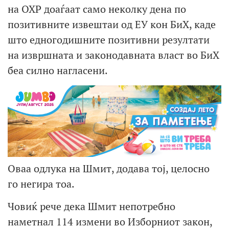
на ОХР доаѓаат само неколку дена по
позитивните извештаи од ЕУ кон БиХ, каде
што едногодишните позитивни резултати
на извршната и законодавната власт во БиХ
беа силно нагласени.
Оваа одлука на Шмит, додава тој, целосно
го негира тоа.
Човиќ рече дека Шмит непотребно
наметнал 114 измени во Изборниот закон,