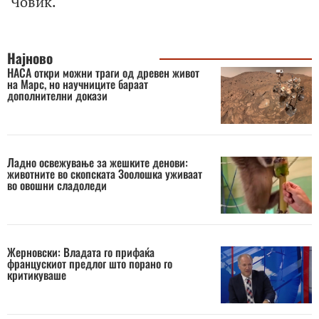
Човиќ.
Најново
НАСА откри можни траги од древен живот
на Марс, но научниците бараат
дополнителни докази
Ладно освежување за жешките денови:
животните во скопската Зоолошка уживаат
во овошни сладоледи
Жерновски: Владата го прифаќа
францускиот предлог што порано го
критикуваше