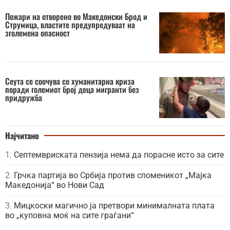
Пожари на отворено во Македонски Брод и
Струмица, властите предупредуваат на
зголемена опасност
Сеута се соочува со хуманитарна криза
поради големиот број деца мигранти без
придружба
Најчитано
Септемвриската пензија нема да порасне исто за сите
Грчка партија во Србија против споменикот „Мајка
Македонија“ во Нови Сад
Мицкоски магично ја претвори минималната плата
во „куповна моќ на сите граѓани“