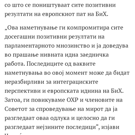
со што се поништуваат сите позитивни
резултати на европскиот пат на БиХ.
„Ова наметнување ги компромитира сите
досегашни позитивни резултати на
парламентарното мнозинство и ја доведува
во прашање нивната идна заедничка
работа. Последиците од ваквите
наметнувања во овој момент може да бидат
неразбирливи за интеграциските
перспективи и европската иднина на БиХ.
Затоа, ги повикуваме ОХР и членовите на
Советот за спроведување на мирот да ја
разгледаат оваа одлука и целосно да ги
разгледаат нејзините последици“, изјави