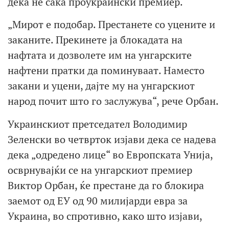
дека не сака проукраински премиер.
„Мирот е подобар. Престанете со уцените и
заканите. Прекинете ја блокадата на
нафтата и дозволете им на унгарските
нафтени пратки да поминуваат. Наместо
закани и уцени, дајте му на унгарскиот
народ почит што го заслужува“, рече Орбан.
Украинскиот претседател Володимир
Зеленски во четврток изјави дека се надева
дека „одредено лице“ во Европската Унија,
осврнувајќи се на унгарскиот премиер
Виктор Орбан, ќе престане да го блокира
заемот од ЕУ од 90 милијарди евра за
Украина, во спротивно, како што изјави,