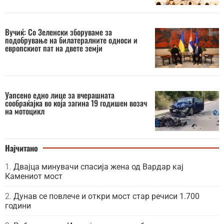
Вучиќ: Со Зеленски зборуваме за
подобрување на билатералните односи и
европскиот пат на двете земји
Уапсено едно лице за вчерашната
сообраќајка во која загина 19 годишен возач
на мотоцикл
Најчитано
Двајца минувачи спасија жена од Вардар кај
Камениот мост
Дунав се повлече и откри мост стар речиси 1.700
години