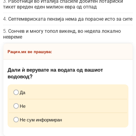
Работници во Италија спасиле добитен лотариски
тикет вреден еден милион евра од отпад
Септемвриската пензија нема да порасне исто за сите
Сончев и многу топол викенд, во недела локално
невреме
Рацин.мк ве прашува:
Дали ѝ верувате на водата од вашиот
водовод?
Да
Не
Не сум информиран