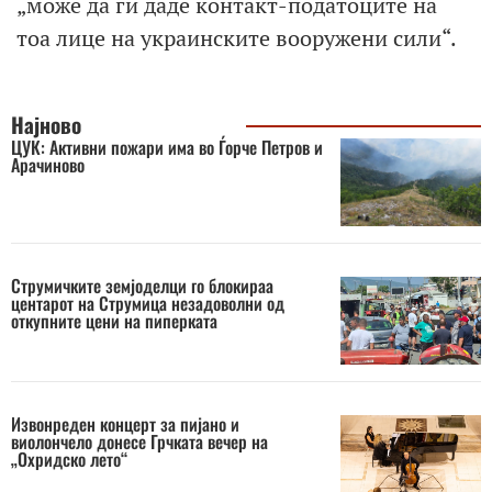
„може да ги даде контакт-податоците на
тоа лице на украинските вооружени сили“.
Најново
ЦУК: Активни пожари има во Ѓорче Петров и
Арачиново
Струмичките земјоделци го блокираа
центарот на Струмица незадоволни од
откупните цени на пиперката
Извонреден концерт за пијано и
виолончело донесе Грчката вечер на
„Охридско лето“