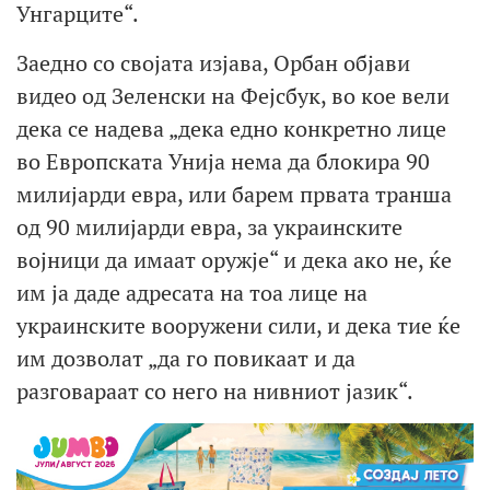
Унгарците“.
Заедно со својата изјава, Орбан објави
видео од Зеленски на Фејсбук, во кое вели
дека се надева „дека едно конкретно лице
во Европската Унија нема да блокира 90
милијарди евра, или барем првата транша
од 90 милијарди евра, за украинските
војници да имаат оружје“ и дека ако не, ќе
им ја даде адресата на тоа лице на
украинските вооружени сили, и дека тие ќе
им дозволат „да го повикаат и да
разговараат со него на нивниот јазик“.