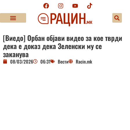
[Виедо] Орбан објави видео за кое тврди
дека е доказ дека Зеленски му се
заканува
08/03/2026
06:31
Вести
Racin.mk