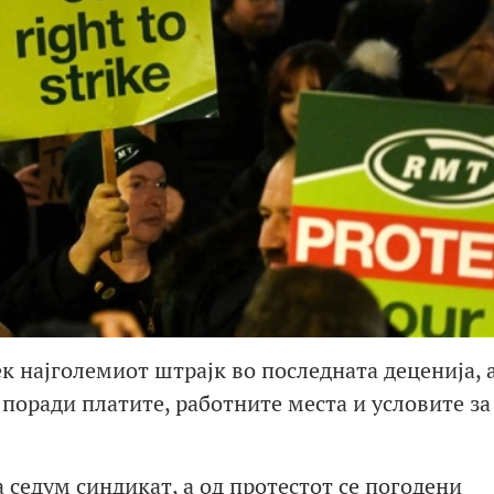
ек најголемиот штрајк во последната деценија, 
поради платите, работните места и условите за
 седум синдикат, а од протестот се погодени