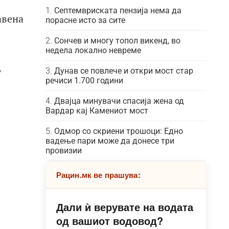
Септемвриската пензија нема да
авена
порасне исто за сите
Сончев и многу топол викенд, во
недела локално невреме
у
Дунав се повлече и откри мост стар
речиси 1.700 години
Двајца минувачи спасија жена од
Вардар кај Камениот мост
Одмор со скриени трошоци: Едно
вадење пари може да донесе три
провизии
Рацин.мк ве прашува:
Дали ѝ верувате на водата
од вашиот водовод?