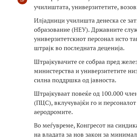
училиштата, универзитетите, возов
Илјадници училишта денеска се за
образование (НЕУ). Државните слу
универзитетскиот персонал исто та
штрајк во последната деценија.
Штрајкувачите се собраа пред желе
министерства и универзитетите низ 
силна поддршка од јавноста.
Штрајкуваат повеќе од 100.000 чле
(ПЦС), вклучувајќи го и персонало
аеродромите.
Во меѓувреме, Конгресот на синдик
на владата за нов закон за минимал