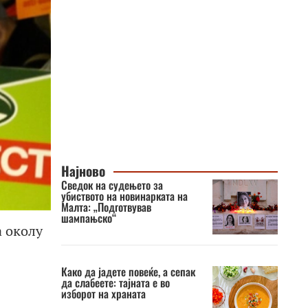
Најново
Сведок на судењето за
убиството на новинарката на
Малта: „Подготвував
шампањско“
а околу
Како да јадете повеќе, а сепак
да слабеете: тајната е во
изборот на храната