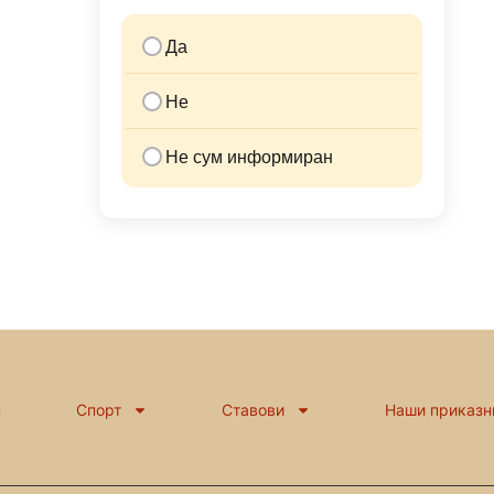
Да
Не
Не сум информиран
н
Спорт
Ставови
Наши приказн