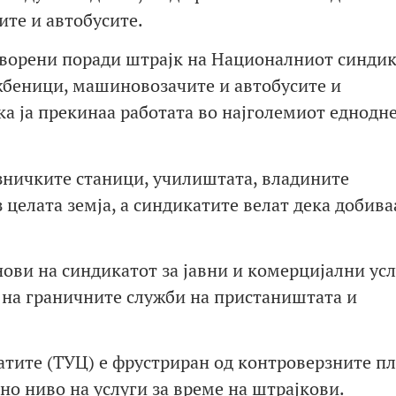
ите и автобусите.
творени поради штрајк на Националниот синдик
жбеници, машиновозачите и автобусите и
ка ја прекинаа работата во најголемиот еднодн
зничките станици, училиштата, владините
целата земја, а синдикатите велат дека добива
нови на синдикатот за јавни и комерцијални ус
т на граничните служби на пристаништата и
атите (ТУЦ) е фрустриран од контроверзните п
но ниво на услуги за време на штрајкови.