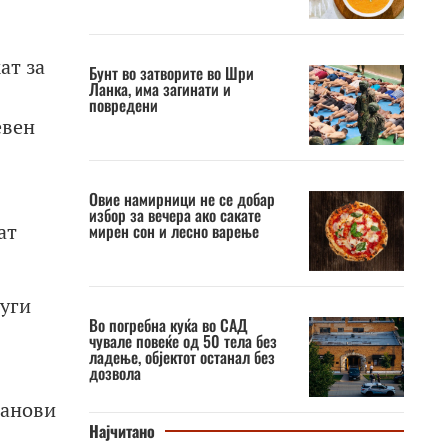
ат за
Бунт во затворите во Шри
Ланка, има загинати и
повредени
евен
Овие намирници не се добар
избор за вечера ако сакате
ат
мирен сон и лесно варење
луги
Во погребна куќа во САД
чувале повеќе од 50 тела без
ладење, објектот останал без
дозвола
ланови
Најчитано