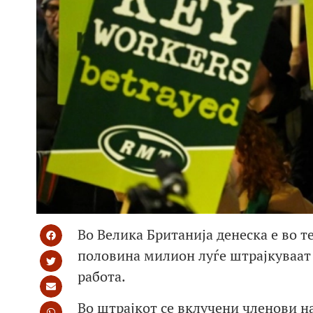
Во Велика Британија денеска е во т
половина милион луѓе штрајкуваат 
работа.
Во штрајкот се вклучени членови на