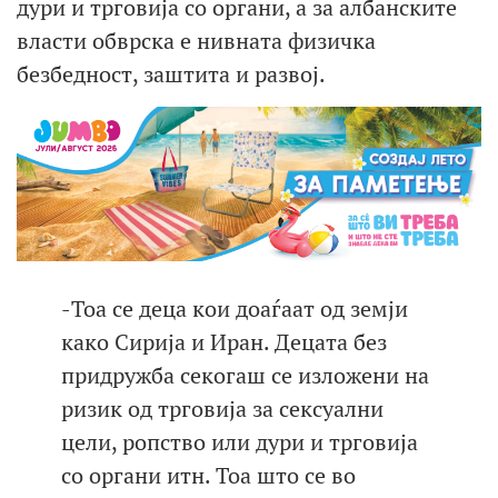
дури и трговија со органи, а за албанските
власти обврска е нивната физичка
безбедност, заштита и развој.
-Тоа се деца кои доаѓаат од земји
како Сирија и Иран. Децата без
придружба секогаш се изложени на
ризик од трговија за сексуални
цели, ропство или дури и трговија
со органи итн. Тоа што се во