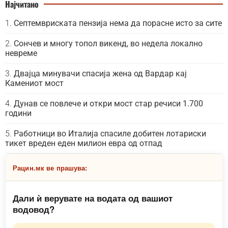
Најчитано
Септемвриската пензија нема да порасне исто за сите
Сончев и многу топол викенд, во недела локално
невреме
Двајца минувачи спасија жена од Вардар кај
Камениот мост
Дунав се повлече и откри мост стар речиси 1.700
години
Работници во Италија спасиле добитен лотариски
тикет вреден еден милион евра од отпад
Рацин.мк ве прашува:
Дали ѝ верувате на водата од вашиот
водовод?