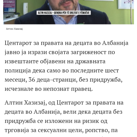
Алтин Хазизај
Центарот за правата на децата во Албанија
јавно ја изрази својата загриженост по
извештаите објавени на државната
полиција дека само во последните шест
месеци, 36 деца-странци, без придружба,
исчезнале во непознат правец.
Алтин Хазизај, од Центарот за правата на
децата во Албанија, вели дека децата без
придружба се изложени на ризик од
трговија за сексуални цели, ропство, па