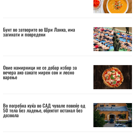
Бунт во затворите во Шри Ланка, има
загинати и повредени
Овие намирници не се добар избор за
вечера ако сакате мирен сон и лесно
варење
Во погребна куќа во САД чувале повеќе од
50 тела без ладење, објектот останал без
дозвола