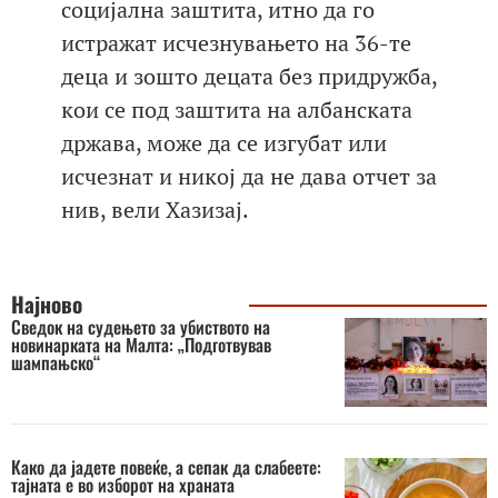
социјална заштита, итно да го
истражат исчезнувањето на 36-те
деца и зошто децата без придружба,
кои се под заштита на албанската
држава, може да се изгубат или
исчезнат и никој да не дава отчет за
нив, вели Хазизај.
Најново
Сведок на судењето за убиството на
новинарката на Малта: „Подготвував
шампањско“
Како да јадете повеќе, а сепак да слабеете:
тајната е во изборот на храната