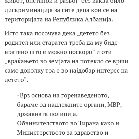
живот, опстанок и развој“ без каква било
дискриминација за сите деца кои се на
територијата на Република Албанија.
Исто така посочува дека „детето без
родител или старател треба да му биде
вратено што е можно поскоро“ и оти
„враќањето во земјата на потекло се врши
само доколку тоа е во најдобар интерес на
детето“.
-Врз основа на горенаведеното,
бараме од надлежните органи, МВР,
државната полиција,
Обвинителството во Тирана како и
Министерството за здравство и