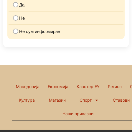
Да
Не
Не сум информиран
Македонија
Економија
Кластер ЕУ
Регион
Култура
Магазин
Спорт
Ставови
Наши приказни