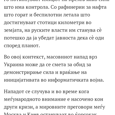
што има контрола. Со рафинерии за нафта
што горат и беспилотни летала што
достигнуваат стотици километри во
земјата, на руските власти им станува сè
потешко да ја убедат јавноста дека сè оди
според планот.
Во овој контекст, масовниот напад врз
Украина може да се смета за обид за
демонстрирање сила и враќање на
иницијативата во информатичката војна.
Нападот се случува и во време кога
меѓународното внимание е насочено кон
други кризи, а мировните преговори меѓу
Москва и Киев остануваат во ќорсокак.