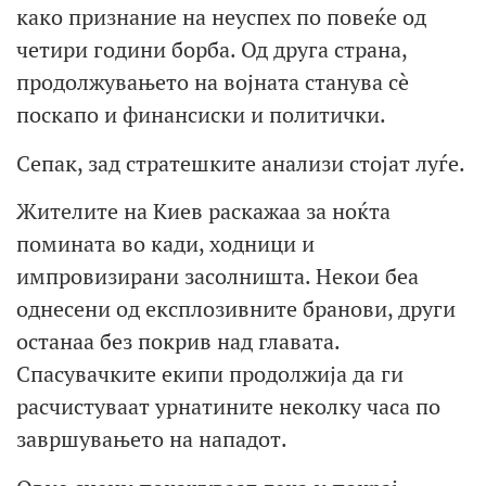
како признание на неуспех по повеќе од
четири години борба. Од друга страна,
продолжувањето на војната станува сè
поскапо и финансиски и политички.
Сепак, зад стратешките анализи стојат луѓе.
Жителите на Киев раскажаа за ноќта
помината во кади, ходници и
импровизирани засолништа. Некои беа
однесени од експлозивните бранови, други
останаа без покрив над главата.
Спасувачките екипи продолжија да ги
расчистуваат урнатините неколку часа по
завршувањето на нападот.