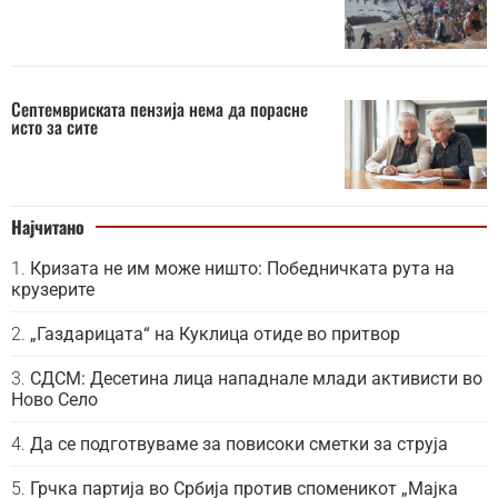
Септемвриската пензија нема да порасне
исто за сите
Најчитано
Кризата не им може ништо: Победничката рута на
крузерите
„Газдарицата“ на Куклица отиде во притвор
СДСМ: Десетина лица нападнале млади активисти во
Ново Село
Да се подготвуваме за повисоки сметки за струја
Грчка партија во Србија против споменикот „Мајка