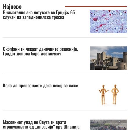
Најново
Внимателно ако летувате во Грција: 65
случаи на западнонилска треска
Скопјани ги чекаат даночните решенија,
Градот допрва бара доставувач
Како да препознаете дека некој ве лаже
Масовниот упад во Сеута ги врати
стравувањата од „инвазија“ врз Шпанија