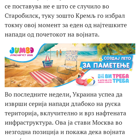
се поставува не е што се случило во
Старобилск, туку зошто Кремљ го избрал
токму овој момент за еден од најтешките
напади од почетокот на војната.
Во последните недели, Украина успеа да
изврши серија напади длабоко на руска
територија, вклучително и врз нафтената
инфраструктура. Ова ја стави Москва во
незгодна позиција и покажа дека војната