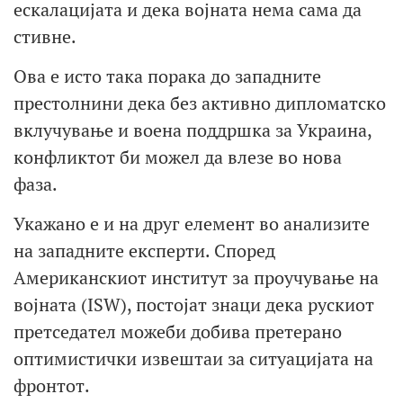
ескалацијата и дека војната нема сама да
стивне.
Ова е исто така порака до западните
престолнини дека без активно дипломатско
вклучување и воена поддршка за Украина,
конфликтот би можел да влезе во нова
фаза.
Укажано е и на друг елемент во анализите
на западните експерти. Според
Американскиот институт за проучување на
војната (ISW), постојат знаци дека рускиот
претседател можеби добива претерано
оптимистички извештаи за ситуацијата на
фронтот.