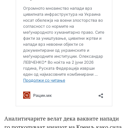
Аналитичарите велат дека ваквите напади
го поткопуваат имиџот на Кремљ како сила