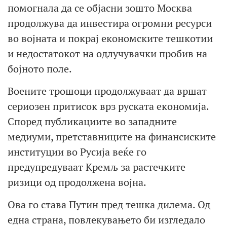
помогнала да се објасни зошто Москва
продолжува да инвестира огромни ресурси
во војната и покрај економските тешкотии
и недостатокот на одлучувачки пробив на
бојното поле.
Воените трошоци продолжуваат да вршат
сериозен притисок врз руската економија.
Според публикациите во западните
медиуми, претставниците на финансиските
институции во Русија веќе го
предупредуваат Кремљ за растечките
ризици од продолжена војна.
Ова го става Путин пред тешка дилема. Од
една страна, повлекувањето би изгледало