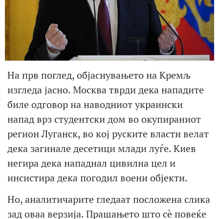
На прв поглед, објаснувањето на Кремљ
изгледа јасно. Москва тврди дека нападите
биле одговор на наводниот украински
напад врз студентски дом во окупираниот
регион Луганск, во кој руските власти велат
дека загинале десетици млади луѓе. Киев
негира дека нападнал цивилна цел и
инсистира дека погодил воени објекти.
Но, аналитичарите гледаат посложена слика
зад оваа верзија. Прашањето што сè повеќе