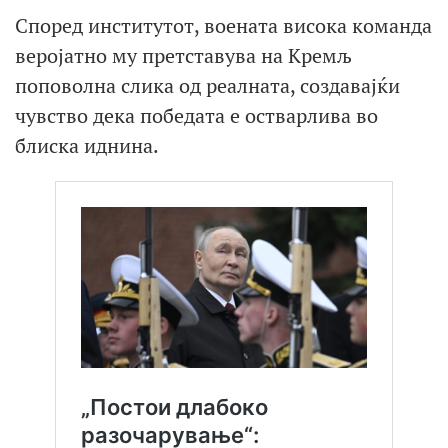
Според институтот, воената висока команда
веројатно му претставува на Кремљ
поповолна слика од реалната, создавајќи
чувство дека победата е остварлива во
блиска иднина.