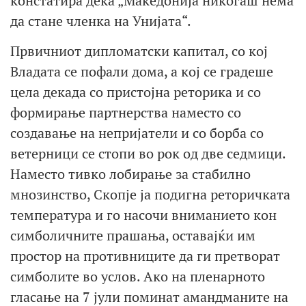
констатира дека „Македонија никогаш нема
да стане членка на Унијата“.
Првичниот дипломатски капитал, со кој
Владата се пофали дома, а кој се градеше
цела декада со пристојна реторика и со
формирање партнерства наместо со
создавање на непријатели и со борба со
ветерници се стопи во рок од две седмици.
Наместо тивко лобирање за стабилно
мнозинство, Скопје ја подигна реторичката
температура и го насочи вниманието кон
симболичните прашања, оставајќи им
простор на противниците да ги претворат
симболите во услов. Ако на пленарното
гласање на 7 јули поминат амандманите на