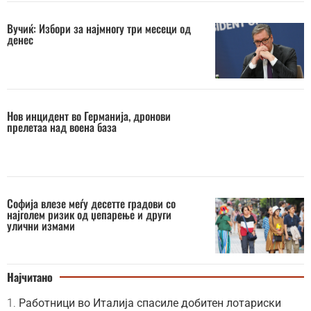
Вучиќ: Избори за најмногу три месеци од
денес
Нов инцидент во Германија, дронови
прелетаа над воена база
Софија влезе меѓу десетте градови со
најголем ризик од џепарење и други
улични измами
Најчитано
Работници во Италија спасиле добитен лотариски