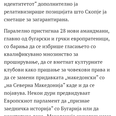
идентитетот“ дополнително ја
релативизираше позицијата што Скопје ја
сметаше за загарантирана.
Паралелно пристигнаа 28 нови амандмани,
главно од бугарски и грчки европратеници,
со барања да се избрише гласањето со
квалификувано мнозинство за
проширување, да се вметнат културните
клубови како прашање за човекови права и
да се замени придавката „македонски“ со
„на Северна Македонија“ каде и да се
појавува. Некои дури предвидуваат
Европскиот парламент да „признае
заедничка историја“ со Бугарија или да