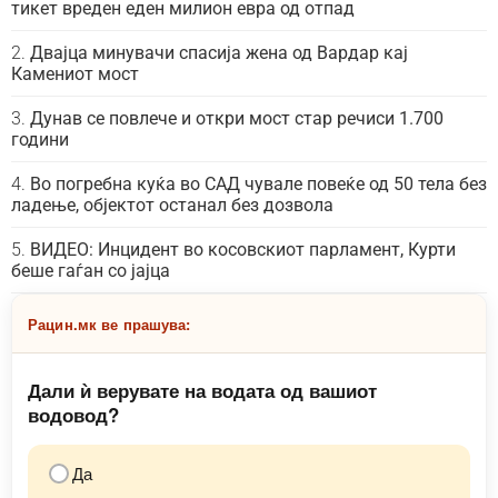
тикет вреден еден милион евра од отпад
Двајца минувачи спасија жена од Вардар кај
Камениот мост
Дунав се повлече и откри мост стар речиси 1.700
години
Во погребна куќа во САД чувале повеќе од 50 тела без
ладење, објектот останал без дозвола
ВИДЕО: Инцидент во косовскиот парламент, Курти
беше гаѓан со јајца
Рацин.мк ве прашува:
Дали ѝ верувате на водата од вашиот
водовод?
Да