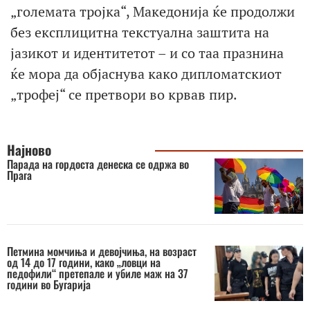
„големата тројка“, Македонија ќе продолжи
без експлицитна текстуална заштита на
јазикот и идентитетот – и со таа празнина
ќе мора да објаснува како дипломатскиот
„трофеј“ се претвори во крвав пир.
Најново
Парада на гордоста денеска се одржа во
Прага
Петмина момчиња и девојчиња, на возраст
од 14 до 17 години, како „ловци на
педофили“ претепале и убиле маж на 37
години во Бугарија