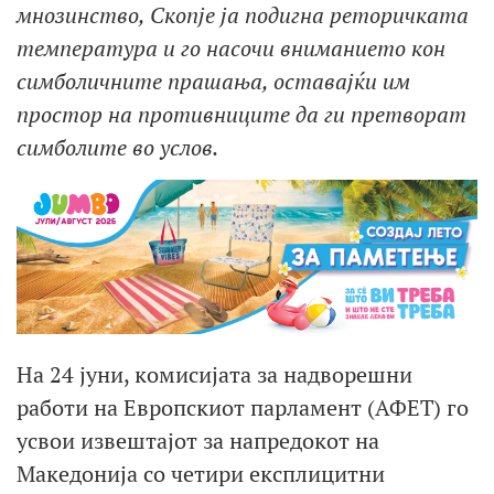
мнозинство, Скопје ја подигна реторичката
температура и го насочи вниманието кон
симболичните прашања, оставајќи им
простор на противниците да ги претворат
симболите во услов.
На 24 јуни, комисијата за надворешни
работи на Европскиот парламент (АФЕТ) го
усвои извештајот за напредокот на
Македонија со четири експлицитни