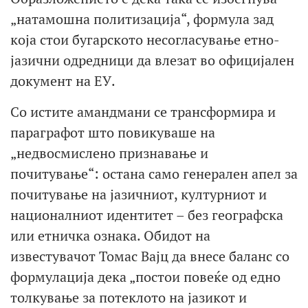
„натамошна политизација“, формула зад
која стои бугарското несогласување етно-
јазични одредници да влезат во официјален
документ на ЕУ.
Со истите амандмани се трансформира и
параграфот што повикуваше на
„недвосмислено признавање и
почитување“: остана само генерален апел за
почитување на јазичниот, културниот и
националниот идентитет – без географска
или етничка ознака. Обидот на
известувачот Томас Вајц да внесе баланс со
формулација дека „постои повеќе од едно
толкување за потеклото на јазикот и