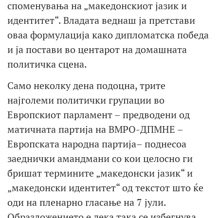
споменувања на „македонскиот јазик и
идентитет“. Владата веднаш ја претстави
оваа формулација како дипломатска победа
и ја постави во центарот на домашната
политичка сцена.
Само неколку дена подоцна, трите
најголеми политички групации во
Европскиот парламент – предводени од
матичната партија на ВМРО-ДПМНЕ –
Европската народна партија– поднесоа
заеднички амандмани со кои целосно ги
бришат термините „македонски јазик“ и
„македонски идентитет“ од текстот што ќе
оди на пленарно гласање на 7 јули.
Образложението е дека така се избегнува