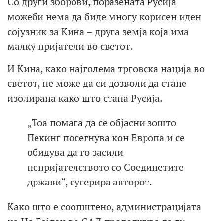
Со други зборови, поразената Русија
можеби нема да биде многу корисен иден
сојузник за Кина – друга земја која има
малку пријатели во светот.
И Кина, како најголема трговска нација во
светот, не може да си дозволи да стане
изолирана како што стана Русија.
„Тоа помага да се објасни зошто
Пекинг посегнува кон Европа и се
обидува да го засили
непријателството со Соединетите
држави“, сугерира авторот.
Како што е соопштено, администрацијата