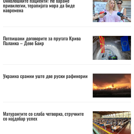
Онколошките пациенти: Не бараме
привилегии, терапијата мора да биде
навремена
Потпишани договорите за пругата Крива
Паланка – Деве Баир
Украина срамни уште две руски рафинерии
Матурантите со слаба четворка, стручните
со најдобар успех