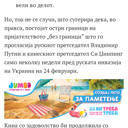
вели во делот.
Но, тоа не се случи, што сугерира дека, во
пракса, постојат остри граници на
пријателството „без граници“ што го
прогласија рускиот претседател Владимир
Путин и кинескиот претседател Си Џинпинг
само неколку недели пред руската инвазија
на Украина на 24 февруари.
Кина со задоволство би продолжила со