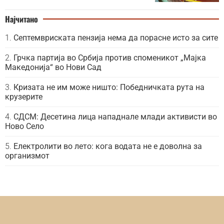
Најчитано
Септемвриската пензија нема да порасне исто за сите
Грчка партија во Србија против споменикот „Мајка
Македонија“ во Нови Сад
Кризата не им може ништо: Победничката рута на
крузерите
СДСМ: Десетина лица нападнале млади активисти во
Ново Село
Електролити во лето: кога водата не е доволна за
организмот