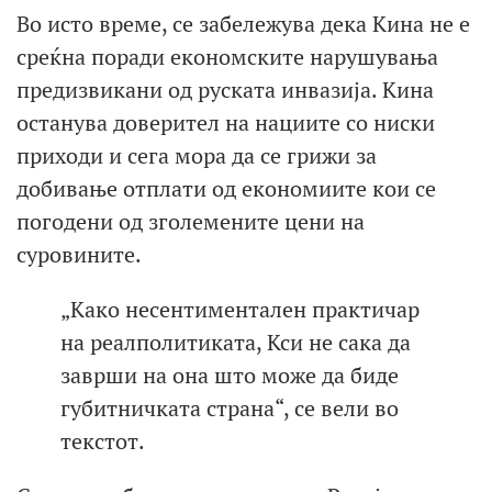
Во исто време, се забележува дека Кина не е
среќна поради економските нарушувања
предизвикани од руската инвазија. Кина
останува доверител на нациите со ниски
приходи и сега мора да се грижи за
добивање отплати од економиите кои се
погодени од зголемените цени на
суровините.
„Како несентиментален практичар
на реалполитиката, Кси не сака да
заврши на она што може да биде
губитничката страна“, се вели во
текстот.