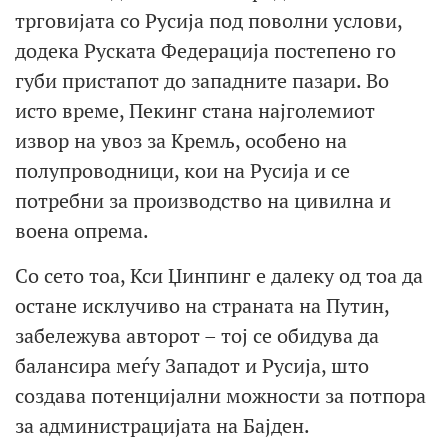
трговијата со Русија под поволни услови,
додека Руската Федерација постепено го
губи пристапот до западните пазари. Во
исто време, Пекинг стана најголемиот
извор на увоз за Кремљ, особено на
полупроводници, кои на Русија и се
потребни за производство на цивилна и
воена опрема.
Со сето тоа, Кси Џинпинг е далеку од тоа да
остане исклучиво на страната на Путин,
забележува авторот – тој се обидува да
балансира меѓу Западот и Русија, што
создава потенцијални можности за потпора
за администрацијата на Бајден.