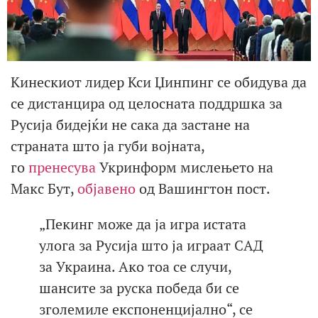
Кинескиот лидер Кси Џинпинг се обидува да
се дистанцира од целосната поддршка за
Русија бидејќи не сака да застане на
страната што ја губи војната,
го
пренесува
Укринформ мислењето на
Макс Бут,
објавено
од Вашингтон пост.
„Пекинг може да ја игра истата
улога за Русија што ја играат САД
за Украина. Ако тоа се случи,
шансите за руска победа би се
зголемиле експоненцијално“, се