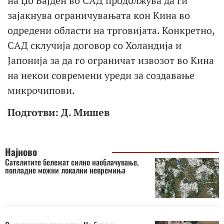
на Џо Бајден во САД продолжува да ги
зајакнува ограничувањата кон Кина во
одредени области на трговијата. Конкретно,
САД склучија договор со Холандија и
Јапонија за да го ограничат извозот во Кина
на некои современи уреди за создавање
микрочипови.
Подготви: Д. Мишев
Најново
Сателитите бележат силно наоблачување,
попладне можни локални невремиња