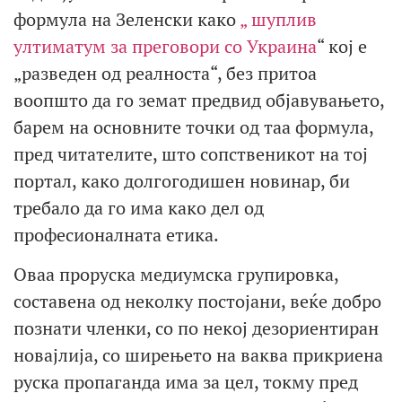
формула на Зеленски како
„ шуплив
ултиматум за преговори со Украина
“ кој е
„разведен од реалноста“, без притоа
воопшто да го земат предвид објавувањето,
барем на основните точки од таа формула,
пред читателите, што сопственикот на тој
портал, како долгогодишен новинар, би
требало да го има како дел од
професионалната етика.
Оваа проруска медиумска групировка,
составена од неколку постојани, веќе добро
познати членки, со по некој дезориентиран
новајлија, со ширењето на ваква прикриена
руска пропаганда има за цел, токму пред