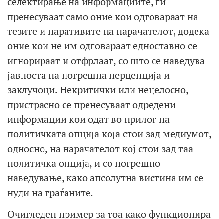
селектирање на информациите, ги
пренесуваат само оние кои одговараат на
тезите и наративите на нарачателот, додека
оние кои не им одговараат едноставно се
игнорираат и отфрлаат, со што се наведува
јавноста на погрешна перцепција и
заклучоци. Некритички или нецелосно,
пристрасно се пренесуваат одредени
информации кои одат во прилог на
политичката опција која стои зад медиумот,
односно, на нарачателот кој стои зад таа
политичка опција, и со погрешно
наведување, како апсолутна вистина им се
нуди на граѓаните.
Очигледен пример за тоа како функционира