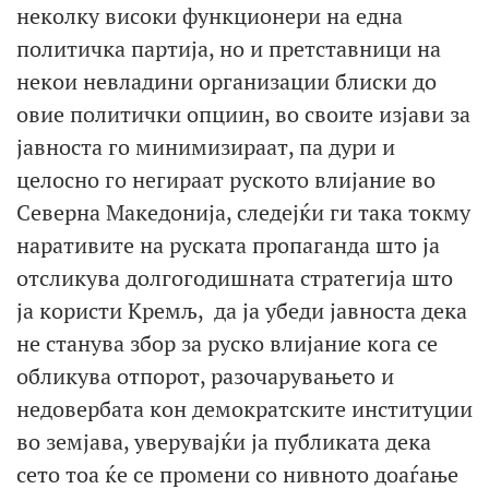
неколку високи функционери на една
политичка партија, но и претставници на
некои невладини организации блиски до
овие политички опциин, во своите изјави за
јавноста го минимизираат, па дури и
целосно го негираат руското влијание во
Северна Македонија, следејќи ги така токму
наративите на руската пропаганда што ја
отсликува долгогодишната стратегија што
ја користи Кремљ, да ја убеди јавноста дека
не станува збор за руско влијание кога се
обликува отпорот, разочарувањето и
недовербата кон демократските институции
во земјава, уверувајќи ја публиката дека
сето тоа ќе се промени со нивното доаѓање