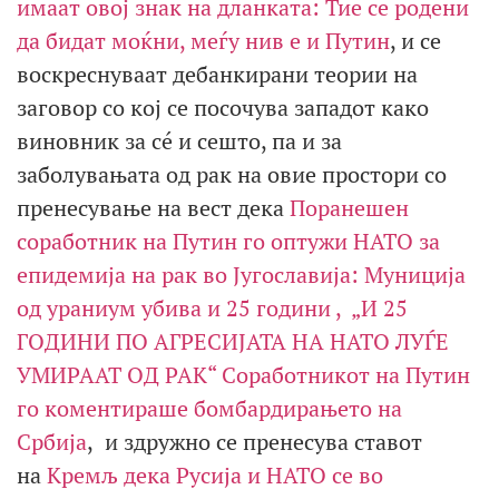
имаат овој знак на дланката: Тие се родени
да бидат моќни, меѓу нив е и Путин
, и се
воскреснуваат дебанкирани теории на
заговор со кој се посочува западот како
виновник за сé и сешто, па и за
заболувањата од рак на овие простори со
пренесување на вест дека
Поранешен
соработник на Путин го оптужи НАТО за
епидемија на рак во Југославија: Муниција
од ураниум убива и 25 години ,
„И 25
ГОДИНИ ПО АГРЕСИЈАТА НА НАТО ЛУЃЕ
УМИРААТ ОД РАК“ Соработникот на Путин
го коментираше бомбардирањето на
Србија
,
и здружно се пренесува ставот
на
Кремљ дека Русија и НАТО се во