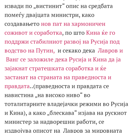
извади по „вистинит“ опис на средбата
помеѓу двајцата министри, како
создавањето
нов пат на хармоничен
соживот и соработка
, по што
Кина ќе го
поддржи стабилниот развој на Русија под
водство на Путин,
и секако дека
Лавров и
Ванг се заложиле дека Русија и Кина да ја
зајакнат стратешката соработка и ќе
застанат на страната на праведноста и
правдата
..(праведноста и правдата се
навистина „на високо ниво“ во
тоталитарните владејачки режими во Русија
и Кина), а како „блескава“ изјава на рускиот
министер за надворешни работи, се
издвојува описот на Лавров за мировната