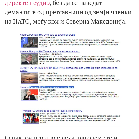
директен судир
, без да се наведат
демантите од претсавници од земји членки
на НАТО, меѓу кои и Северна Македонија.
Сепак, очигледно е дека најголемите и