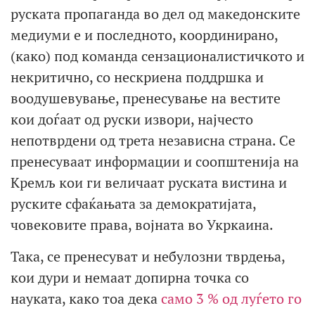
руската пропаганда во дел од македонските
медиуми е и последното, координирано,
(како) под команда сензационалистичкото и
некритично, со нескриена поддршка и
воодушевување, пренесување на вестите
кои доѓаат од руски извори, најчесто
непотврдени од трета независна страна. Се
пренесуваат информации и соопштенија на
Кремљ кои ги величаат руската вистина и
руските сфаќањата за демократијата,
човековите права, војната во Укркаина.
Така, се пренесуват и небулозни тврдења,
кои дури и немаат допирна точка со
науката, како тоа дека
само 3 % од луѓето го