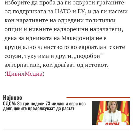
изборите да проба да ги одврати граѓаните
од поддршката за НАТО и ЕУ, и да ги насочи
кон наративите на одредени политички
опции и нивните надворешни нарачатели,
дека за иднината на Македонија не е
круцијално членството во евроатлантските
сојузи, туку има и други, „подобри“
алтернативи, кои доаѓаат од истокот.
(
ЦивилМедиа
)
Најново
СДСМ: За три недели 73 милиони евра нов
долг, цените продолжуваат да растат