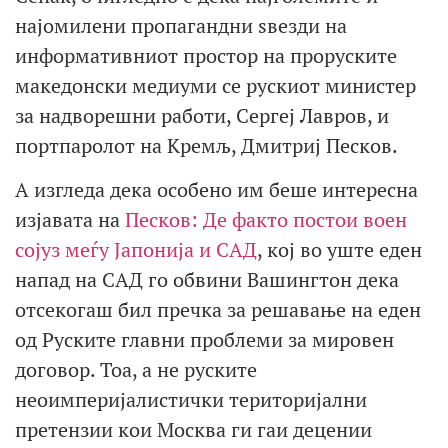
најомилени пропагандни ѕвезди на
информативниот простор на проруските
македонски медиуми се рускиот министер
за надворешни работи, Сергеј Лавров, и
портпаролот на Кремљ, Дмитриј Песков.
А изгледа дека особено им беше интересна
изјавата на
Песков: Де факто постои воен
сојуз меѓу Јапонија и САД
, кој во уште еден
напад на САД го обвини Вашингтон дека
отсекогаш бил пречка за решавање на еден
од Руските главни проблеми за мировен
договор. Тоа, а не руските
неоимперијалистички територијални
претензии кои Москва ги гаи децении