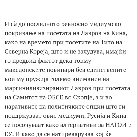
И сѐ до последното ревносно медиумско
покривање на посетата на Лавров на Кина,
како на времето при посетите на Тито на
Северна Кореја, што и не зачудува, имајќи
го предвид фактот дека токму
македонските новинари беа единствените
кои му пружија големо внимание на
маргинилизизираниот Лавров при посетата
на Самитот на ОБСЕ во Скопје, а и во
наративите на политичките опции што ги
поддржуваат овие медиуми, Русија и Кина
се посочуваат како алтернативи за НАТОИ и
ЕУ. И како да се натпреваруваа кој ќе