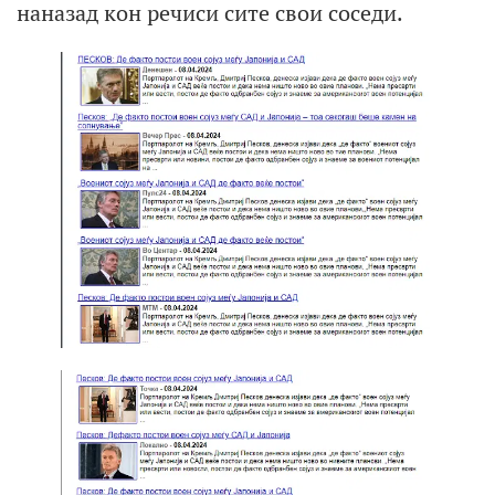
наназад кон речиси сите свои соседи.