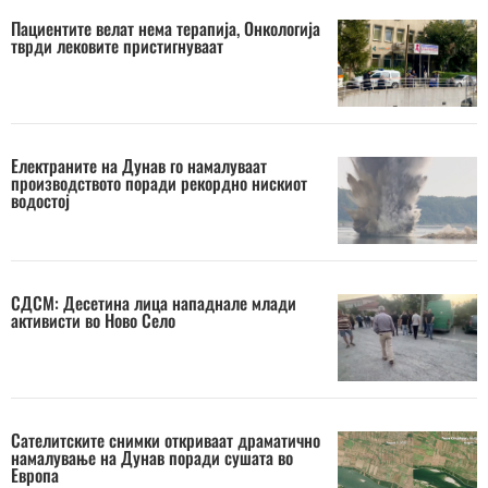
Пациентите велат нема терапија, Онкологија
тврди лековите пристигнуваат
Електраните на Дунав го намалуваат
производството поради рекордно нискиот
водостој
СДСМ: Десетина лица нападнале млади
активисти во Ново Село
Сателитските снимки откриваат драматично
намалување на Дунав поради сушата во
Европа