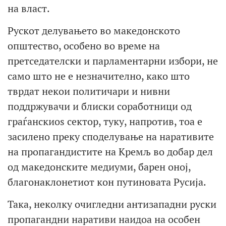
на власт.
Рускот делувањето во македонското
општество, особено во време на
претседателски и парламентарни избори, не
само што не е незначително, како што
тврдат некои политичари и нивни
поддржувачи и блиски соработници од
граѓанскиоѕ сектор, туку, напротив, тоа е
засилено преку споделување на наративите
на пропагандистите на Кремљ во добар дел
од македонските медиуми, барен оној,
благонаклонетиот кон путиновата Русија.
Така, неколку очигледни антизападни руски
пропагандни наративи наидоа на особен