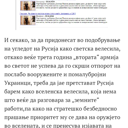
И секако, за да придонесат во подобрување
на угледот на Русија како светска велесила,
откако веќе трета година „втората“ армија
во светот не успева да го скрши отпорот на
послабо вооружените и помалубројни
Украинци, треба да јае претстават Русија
барем како вселенска велесила, која нема
што веќе да разговара за „земните“
работи,па како на стратешко безбедносно
прашање приоритет му се дава на оружјето
во вселената, и се пренесува изјавата на