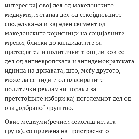
интерес кај овој дел од македонските
медиуми, и станаа дел од секојдневните
споделувања и кај еден сегмент од
македонските корисници на социјалните
мрежи, блиски до кандидатите за
претседател и политичките опции кои се
дел од антиевропската и антидемократската
иднина на државата, што, меѓу другото,
може да се види и од пласираните
политички рекламни пораки за
претстојните избори кај поголемиот дел од
ова „одбрано“ друштво.
Овие медиуми(речиси секогаш истата
група), со примена на пристрасното