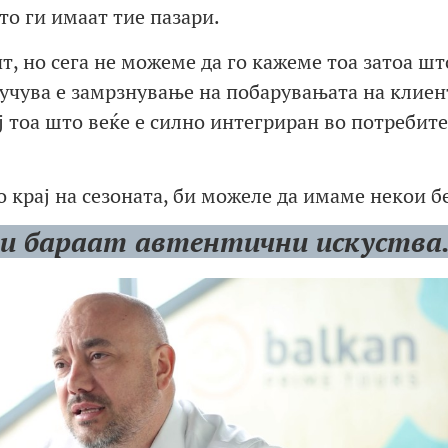
то ги имаат тие пазари.
 но сега не можеме да го кажеме тоа затоа што
лучува е замрзнување на побарувањата на клиен
ј тоа што веќе е силно интегриран во потребите
о крај на сезоната, би можеле да имаме некои 
и бараат автентични искуства