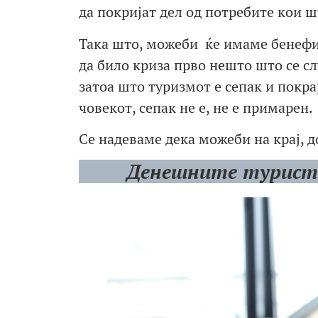
да покријат дел од потребите кои ш
Така што, можеби ќе имаме бенефит,
да било криза прво нешто што се с
затоа што туризмот е сепак и покра
човекот, сепак не е, не е примарен.
Се надеваме дека можеби на крај, д
Денешните турист