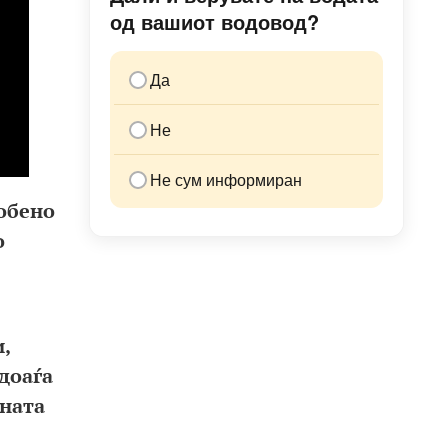
од вашиот водовод?
Да
Не
Не сум информиран
собено
о
,
доаѓа
гната