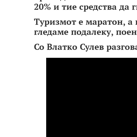
20% и тие средства да г
Туризмот е маратон, а 
гледаме подалеку, поен
Со Влатко Сулев разго