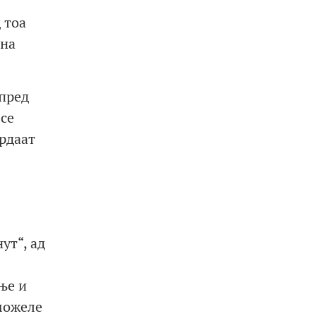
 тоа
 на
 пред
 се
рдаат
ут“, ад
ње и
можеле