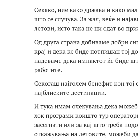
Секако, ние како држава и како мал
што се случува. За жал, веќе и наја
летови, исто така не ни одат во при
Од друга страна добиваме добри сиг
крај и дека ќе биде потпишан тој д
надеваме дека импактот ќе биде шт
работите.
Секогаш најголем бенефит кон тој 
најблиските дестинации.
И тука имам очекувања дека можеби
хок програми коишто тур оператори
засегнати или за кај што треба под
откажувања на летовите, можеби да