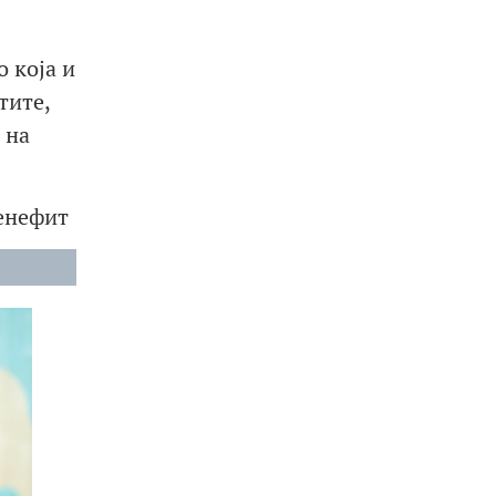
 која и
тите,
 на
бенефит
.