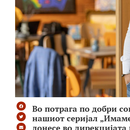
Во потрага по добри с
нашиот серијал „Имаме
донесе во дирекцијата 