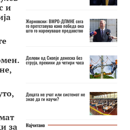
с и
ија
Жерновски: ВМРО-ДПМНЕ сега
го претставува како победа она
што го нарекуваше предавство
те
Делови од Скопје денеска без
омен.
струја, прекини до четири часа
не,
уто,
Децата не учат или системот не
знае да ги научи?
емат
и за
Најчитано