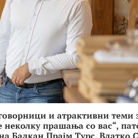
оговорници и атрактивни теми 
 неколку прашања со вас“, пат
на Балкан Прајм Турс. Влатко 