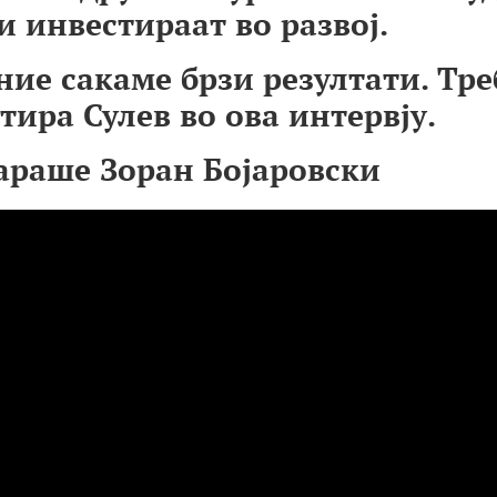
и инвестираат во развој.
ние сакаме брзи резултати. Тре
тира Сулев во ова интервју.
вараше Зоран Бојаровски