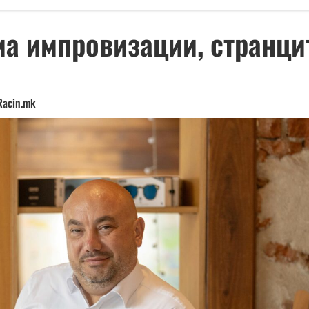
ма импровизации, странци
Racin.mk