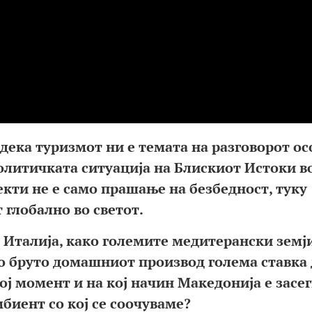
 дека туризмот ни е темата на разговорот о
олитичката ситуација на Блискиот Истоки в
екти не е само прашање на безбедност, туку
 глобално во светот.
, Италија, како големите медитерански земји
во бруто домашниот производ голема ставка 
вој момент и на кој начин Македонија е засе
биент со кој се соочуваме?