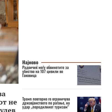
Најново
Радоичиќ меѓу обвинетите за
убиство на 107 цивили во
Ѓаковица
за
Трамп повторно го ограничува
от не
државјанството по раѓање, на
удар „породилниот туризам“
Сулев