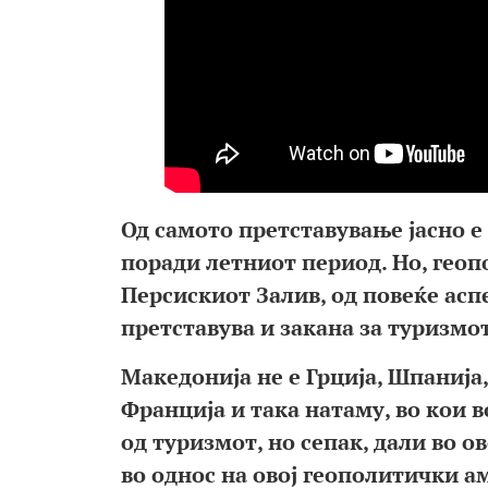
Од самото претставување јасно е
поради летниот период. Но, геоп
Персискиот Залив, од повеќе асп
претставува и закана за туризмот
Македонија не е Грција, Шпанија
Франција и така натаму, во кои 
од туризмот, но сепак, дали во о
во однос на овој геополитички ам