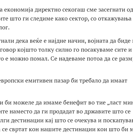
а економија директно секогаш сме засегнати од
вите што ги следиме како сектор, со откажувања
лог.
нали дека веќе е најдне начин, војната да биде
оговор којшто толку силно го посакуваме сите и
о е можно помал. Се надеваме потоа да се разм
европски емитивен пазар би требало да имаат
 би можеле да имаме бенефит во тие „ласт мин
те наместо да ги продадат во државите што се
олги дестинации кај што се очекува и поскапува
 се свртат кон нашите дестинации кои што би 