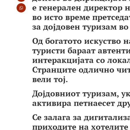
e генерален директор н
во исто време претсед
за дојдовен туризам во
Од богатото искуство н
туристи бараат автенти
интеракцијата со лока
Странците одлично чит
вели тој.
Дојдовниот туризам, ук
активира петнаесет др
Се залага за дигитализа
приходите на хотелите