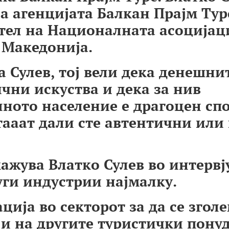
а агенцијата Балкан Прајм Тур
ател на Националната асоцијац
 Македонија.
а Сулев, тој вели дека денешни
чни искуства и дека за нив
лното население е драгоцен сп
ааат дали сте автентични или 
ажува Влатко Сулев во интервј
уги индустрии најмалку.
ција во секторот за да се згол
 и на другите туристички понуд