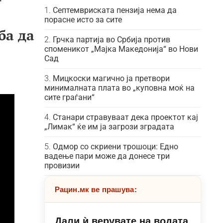
Септемвриската пензија нема да
порасне исто за сите
ба да
Грчка партија во Србија против
споменикот „Мајка Македонија“ во Нови
Сад
Мицкоски магично ја претвори
минималната плата во „куповна моќ на
сите граѓани“
Станари стравуваат дека проектот кај
„Лимак“ ќе им ја загрози зградата
Одмор со скриени трошоци: Едно
вадење пари може да донесе три
провизии
Рацин.мк ве прашува:
Дали ѝ верувате на водата