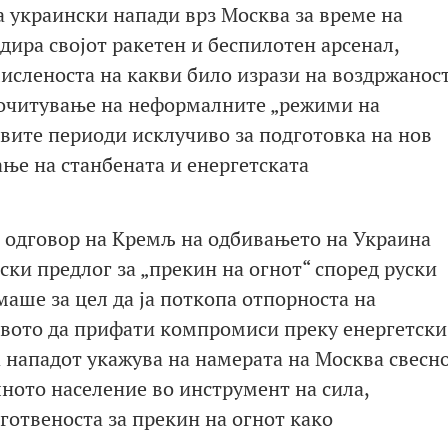
на украински напади врз Москва за време на
дира својот ракетен и беспилотен арсенал,
исленоста на какви било изрази на воздржанос
 почитување на неформалните „режими на
вите периоди исклучиво за подготовка на нов
ње на станбената и енергетската
 одговор на Кремљ на одбивањето на Украина
ки предлог за „прекин на огнот“ според руски
маше за цел да ја поткопа отпорноста на
твото да прифати компромиси преку енергетски
 нападот укажува на намерата на Москва свесн
лното население во инструмент на сила,
дготвеноста за прекин на огнот како