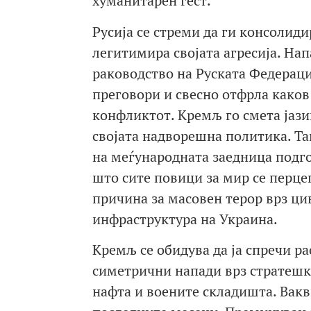
хуманитарен гест.
Русија се стреми да ги консолид
легитимира својата агресија. Нап
раководство на Руската Федерац
преговори и свесно отфрла како
конфликтот. Кремљ го смета јази
својата надворешна политика. Так
на меѓународната заедница подго
што сите повици за мир се перцеп
причина за масовен терор врз ц
инфраструктура на Украина.
Кремљ се обидува да ја спречи р
симетрични напади врз стратешки
нафта и воените складишта. Вакв