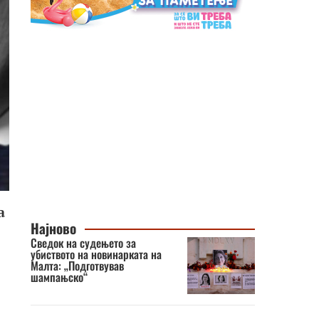
а
Најново
Сведок на судењето за
убиството на новинарката на
Малта: „Подготвував
шампањско“