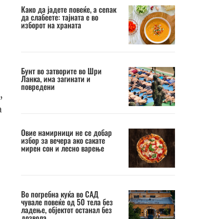
Како да јадете повеќе, а сепак
да слабеете: тајната е во
изборот на храната
Бунт во затворите во Шри
Ланка, има загинати и
повредени
,
а
Овие намирници не се добар
избор за вечера ако сакате
мирен сон и лесно варење
Во погребна куќа во САД
чувале повеќе од 50 тела без
ладење, објектот останал без
дозвола