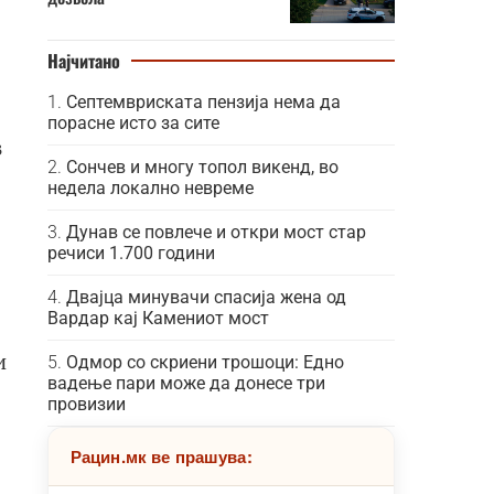
Најчитано
Септемвриската пензија нема да
порасне исто за сите
з
Сончев и многу топол викенд, во
недела локално невреме
Дунав се повлече и откри мост стар
речиси 1.700 години
Двајца минувачи спасија жена од
Вардар кај Камениот мост
и
Одмор со скриени трошоци: Едно
вадење пари може да донесе три
провизии
Рацин.мк ве прашува: