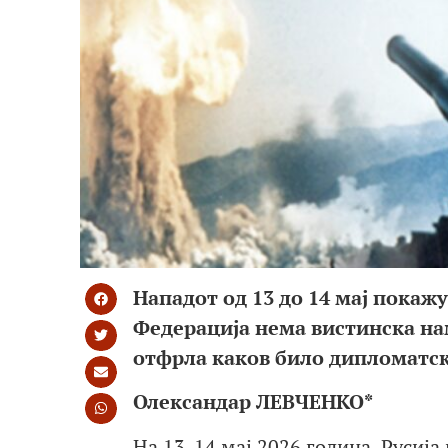
Нападот од 13 до 14 мај покаж
Федерација нема вистинска на
отфрла каков било дипломатск
Олександар ЛЕВЧЕНКО*
На 13-14 мај 2026 година, Русиј