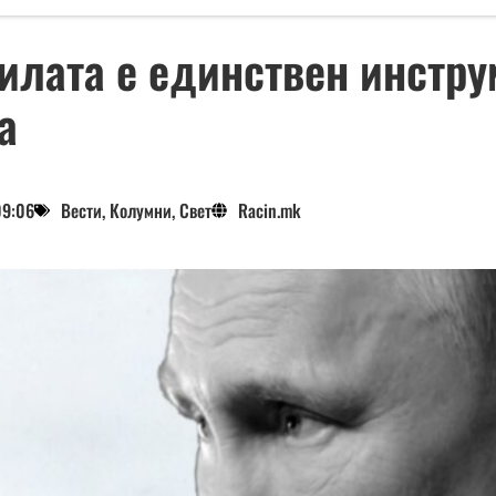
силата е единствен инстру
а
09:06
Вести
,
Колумни
,
Свет
Racin.mk