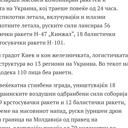
а на Украина, кој траеше повеќе од 24 часа.
еспилотни летала, вклучувајќи и млазни
лотните летала, руските сили лансираа 56
тички ракети H-47 „Кинжал“, 18 балистички
стосувачки ракети H-101.
 градот Киев и кон железничката, логистичката
труктура во 13 региони на Украина. Во текот н
додека 110 лица беа ранети.
овеќекатна станбена зграда, уништувајќи 18
краинските воздушни одбранбени сили соборија
9 крстосувачки ракети и 12 балистички ракети,
време на масовниот напад, руски јуришен дрон
 граница на Молдавија од правец на
ски, влегувајќи повеќе од 70 километри во