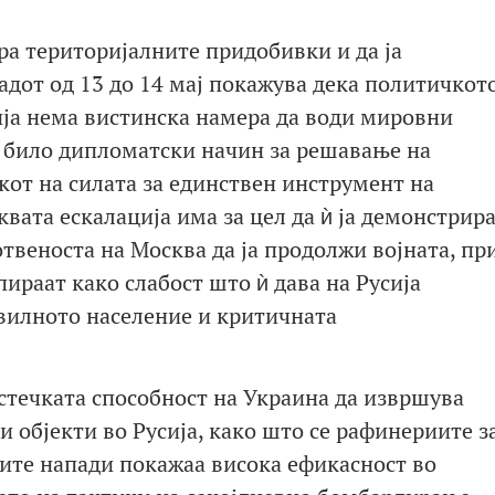
ира територијалните придобивки и да ја
адот од 13 до 14 мај покажува дека политичкот
ија нема вистинска намера да води мировни
в било дипломатски начин за решавање на
кот на силата за единствен инструмент на
вата ескалација има за цел да ѝ ја демонстрир
твеноста на Москва да ја продолжи војната, пр
ираат како слабост што ѝ дава на Русија
ивилното население и критичната
астечката способност на Украина да извршува
 објекти во Русија, како што се рафинериите з
ите напади покажаа висока ефикасност во