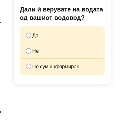
Дали ѝ верувате на водата
од вашиот водовод?
т
Да
Не
Не сум информиран
о