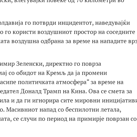
лдавија го потврди инцидентот, наведувајќи
о го користи воздушниот простор на соседните
ката воздушна одбрана за време на нападите вр
имир Зеленски, директно го поврза
мај со обидот на Кремљ да ја промени
расипе политичката атмосфера“ за време на
едател Доналд Трамп на Кина. Ова се смета за
ила и да ги игнорира сите мировни иницијатив
о. Масивниот напад со беспилотни летала,
ата, се случи по период на примирје поврзан со