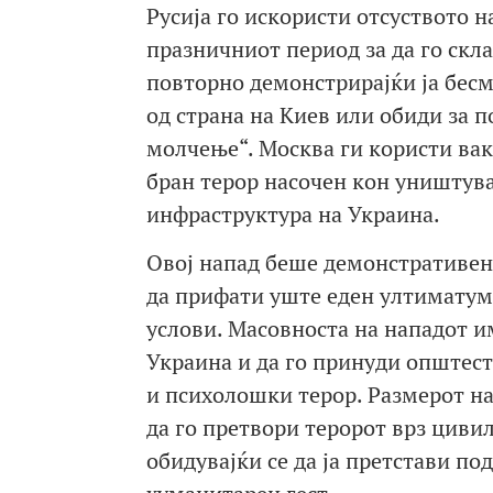
Русија го искористи отсуството 
празничниот период за да го скла
повторно демонстрирајќи ја бесм
од страна на Киев или обиди за
молчење“. Москва ги користи вак
бран терор насочен кон уништува
инфраструктура на Украина.
Овој напад беше демонстративен
да прифати уште еден ултиматумс
услови. Масовноста на нападот и
Украина и да го принуди општес
и психолошки терор. Размерот на
да го претвори теророт врз циви
обидувајќи се да ја претстави по