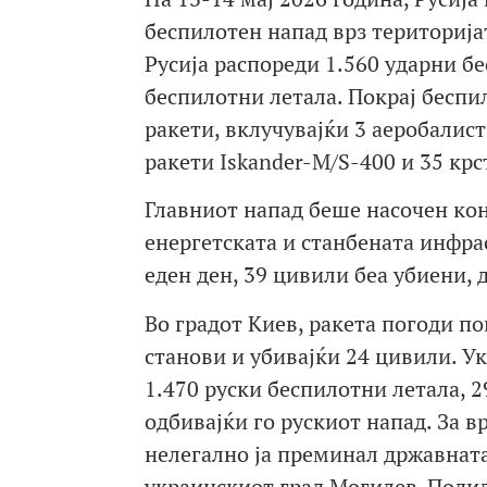
беспилотен напад врз територијат
Русија распореди 1.560 ударни б
беспилотни летала. Покрај беспи
ракети, вклучувајќи 3 аеробалис
ракети Iskander-M/S-400 и 35 кр
Главниот напад беше насочен кон
енергетската и станбената инфрас
еден ден, 39 цивили беа убиени, 
Во градот Киев, ракета погоди п
станови и убивајќи 24 цивили. У
1.470 руски беспилотни летала, 2
одбивајќи го рускиот напад. За 
нелегално ја преминал државната
украинскиот град Могилев-Подил