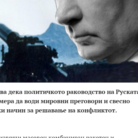
ува дека политичкото раководство на Рускат
мера да води мировни преговори и свесно
и начин за решавање на конфликтот.
а изврши масовен комбиниран ракетен и