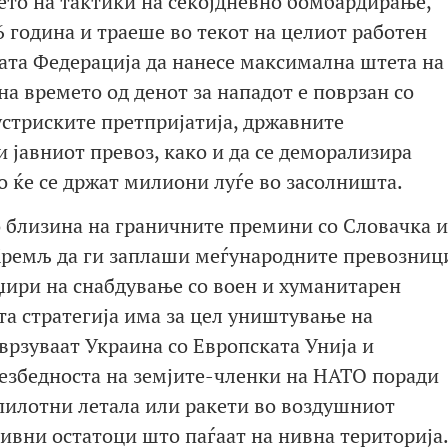
то на тактики на секојдневно бомбардирање,
6 година и траеше во текот на целиот работен
ката Федерација да нанесе максимална штета на
на времето од денот за нападот е поврзан со
дустриските претпријатија, државните
 јавниот превоз, како и да се деморализира
о ќе се држат милиони луѓе во засолништа.
о близина на граничните премини со Словачка 
 Кремљ да ги заплаши меѓународните превозниц
џири на снабдување со воен и хуманитарен
та стратегија има за цел уништување на
врзуваат Украина со Европската Унија и
безбедноста на земјите-членки на НАТО поради
пилотни летала или ракети во воздушниот
нивни остатоци што паѓаат на нивна територија