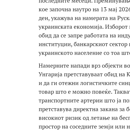
последните месеци. Преминување
кое започна наутро на 13 мај 202
ден, укажува на намерата на Рус
украинската економија. Изборот 
обид да се запре работата на ин
институции, банкарскиот сектор и
украинското население со тоа шт
Намерните напади врз објекти в
Унгарија претставуваат обид на
и да ги отежни логистичките син
товар што е можно повеќе. Таква
транспортните артерии што ја по
претставува директна закана за 
високиот ризик од летање на бес
простор на соседните земји или 