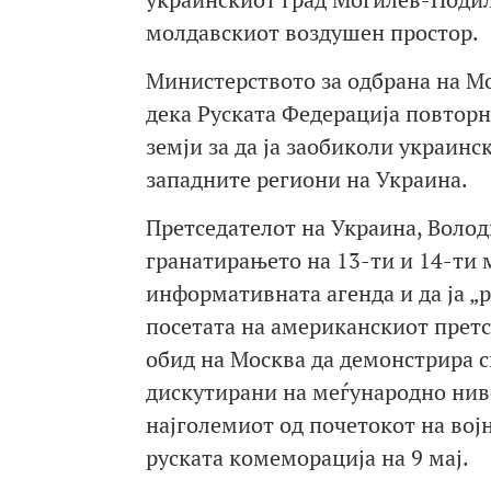
молдавскиот воздушен простор.
Министерството за одбрана на Мо
дека Руската Федерација повторн
земји за да ја заобиколи украинс
западните региони на Украина.
Претседателот на Украина, Волод
гранатирањето на 13-ти и 14-ти 
информативната агенда и да ја „
посетата на американскиот претс
обид на Москва да демонстрира с
дискутирани на меѓународно нив
најголемиот од почетокот на војн
руската комеморација на 9 мај.