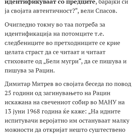
идентификуваат со предците
, барајќи си
ја својата автентичност?“, вели Спасов.
Очигледно токму во таа потреба за
идентификација на потомците т.е.
следбениците во претходниците се крие
целата страст да се читаат и читаат
стиховите од „Бели мугри“, да се пишува и
пишува за Рацин.
Димитар Митрев во својата беседа по повод
25 години од загинувањето на Рацин
искажана на свечениот собир во МАНУ на
13 јуни 1968 година ќе каже: „На идните
испитувачи веројатно им остануваат малку
можности да откријат нешто суштествено