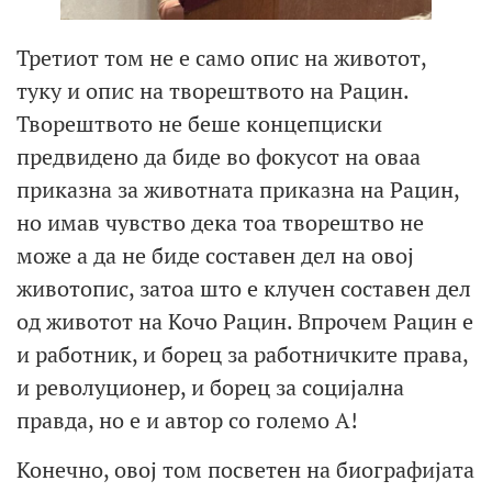
Третиот том не е само опис на животот,
туку и опис на творештвото на Рацин.
Творештвото не беше концепциски
предвидено да биде во фокусот на оваа
приказна за животната приказна на Рацин,
но имав чувство дека тоа творештво не
може а да не биде составен дел на овој
животопис, затоа што е клучен составен дел
од животот на Кочо Рацин. Впрочем Рацин е
и работник, и борец за работничките права,
и револуционер, и борец за социјална
правда, но е и автор со големо А!
Конечно, овој том посветен на биографијата