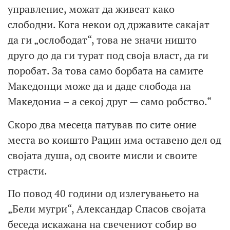
управление, можат да живеат како
слободни. Кога некои од државите сакајат
да ги „ослободат“, това не значи ништо
друго до да ги турат под своја власт, да ги
поробат. За това само борбата на самите
Македонци може да и даде слобода на
Македониа – а секој друг — само робство.“
Скоро два месеца патував по сите оние
места во коишто Рацин има оставено дел од
својата душа, од своите мисли и своите
страсти.
По повод 40 години од излегувањето на
„Бели мугри“, Александар Спасов својата
беседа искажана на свечениот собир во