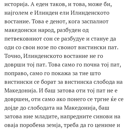
историја. А еден таков, и това, може би,
најголем е Илинден ели Илинденското
востание. Това е денот, кога заспалиот
македонски народ, разбуден од
петвековниот сон се разбудуе и стануе да
оди со свои нозе по своиот вистински пат.
Точно, Илинденското востание не го
доврши тој пат. Това само го почна тој пат,
поправо, само го покажа за тие што
вистински се борат за вистинска слобода на
Македонија. И баш затова оти тој пат не е
довршен, оти само ако понего се тргне ќе се
дојде до слободата на Македонија, баш
затова ние младите, напредните синови на
оваја поробена земја, треба да го цениме и