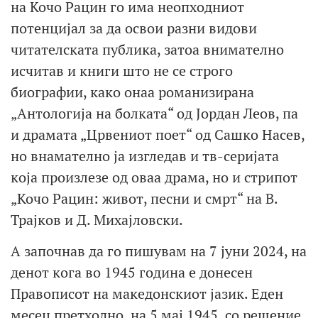
на Кочо Рацин го има неопходниот
потенцијал за да освои разни видови
читателската публика, затоа внимателно
исчитав и книги што не се строго
биографии, како онаа романизирана
„Антологија на болката“ од Јордан Леов, па
и драмата „Црвениот поет“ од Сашко Насев,
но внамателно ја изгледав и тв-серијата
која произлезе од оваа драма, но и стрипот
„Кочо Рацин: живот, песни и смрт“ на В.
Трајков и Д. Михајловски.
А започнав да го пишувам на 7 јуни 2024, на
денот кога во 1945 година е донесен
Правописот на македонскиот јазик. Еден
месец претходно, на 5 мај 1945, со решение