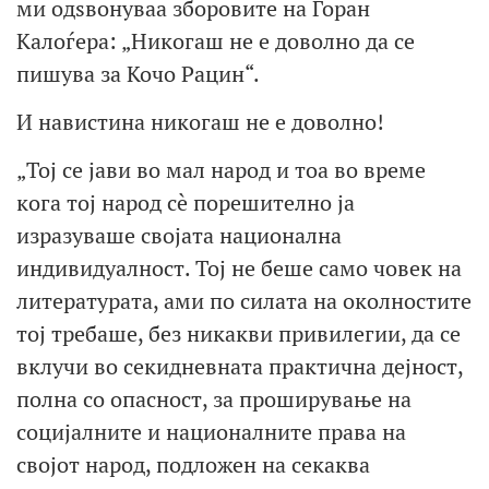
ми одѕвонуваа зборовите на Горан
Калоѓера: „Никогаш не е доволно да се
пишува за Кочо Рацин“.
И навистина никогаш не е доволно!
„Тој се јави во мал народ и тоа во време
кога тој народ сè порешително ја
изразуваше својата национална
индивидуалност. Тој не беше само човек на
литературата, ами по силата на околностите
тој требаше, без никакви привилегии, да се
вклучи во секидневната практична дејност,
полна со опасност, за проширување на
социјалните и националните права на
својот народ, подложен на секаква