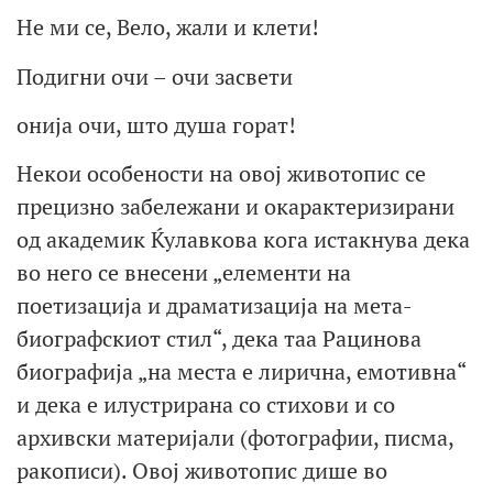
Не ми се, Вело, жали и клети!
Подигни очи – очи засвети
онија очи, што душа горат!
Некои особености на овој животопис се
прецизно забележани и окарактеризирани
од академик Ќулавкова кога истакнува дека
во него се внесени „елементи на
поетизација и драматизација на мета-
биографскиот стил“, дека таа Рацинова
биографија „на места е лирична, емотивна“
и дека е илустрирана со стихови и со
архивски материјали (фотографии, писма,
ракописи). Овој животопис дише во