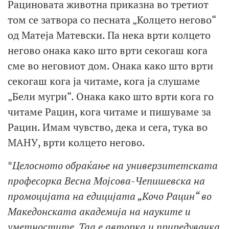
Рациновата животна приказна во третиот
том се затворa со песната „Колцето негово“
од Матеја Матевски. Па нека врти колцето
негово онака како што врти секогаш кога
сме во неговиот дом. Онака како што врти
секогаш кога ја читаме, кога ја слушаме
„Бели мугри“. Онака како што врти кога го
читаме Рацин, кога читаме и пишуваме за
Рацин. Имам чувство, дека и сега, тука во
МАНУ, врти колцето негово.
*
Целосното обраќање на универзитетската
професорка Весна Мојсова-Чепишевска на
промоцијата на едицијата „Кочо Рацин“ во
Македонската академија на науките и
уметностите. Таа е авторка и приредувачка