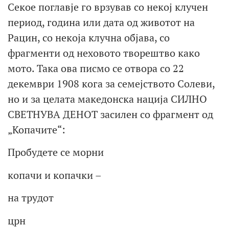
Секое поглавје го врзував со некој клучен
период, година или дата од животот на
Рацин, со некоја клучна објава, со
фрагменти од неховото творештво како
мото. Така ова писмо се отвора со 22
декември 1908 кога за семејството Солеви,
но и за целата македонска нација СИЛНО
СВЕТНУВА ДЕНОТ засилен со фрагмент од
„Копачите“:
Пробудете се морни
копачи и копачки –
на трудот
црн