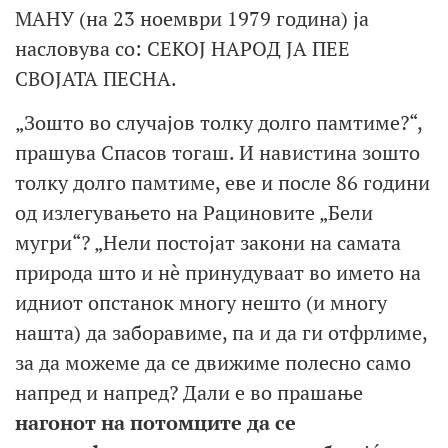
МАНУ (на 23 ноември 1979 година) ја
насловува со: СЕКОЈ НАРОД ЈА ПЕЕ
СВОЈАТА ПЕСНА.
„Зошто во случајов толку долго памтиме?“,
прашува Спасов тогаш. И навистина зошто
толку долго памтиме, еве и после 86 години
од излегувањето на Рациновите „Бели
мугри“? „Нели постојат закони на самата
природа што и нè принудуваат во името на
идниот опстанок многу нешто (и многу
нашта) да заборавиме, па и да ги отфрлиме,
за да можеме да се движиме полесно само
напред и напред? Дали е во прашање
нагонот на потомците да се