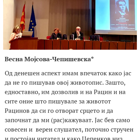
Весна Мојсова-Чепишевска*
Од денешен аспект имам впечаток како јас
да не го пишував овој животопис. Зашто,
едноставно, им дозволив и на Рацин и на
сите оние што пишувале за животот
Рацинов да си го отворат срцето и да
започнат да ми (рас)кажуваат. Јас бев само
совесен и верен слушател, поточно стручен
и постојан читател и како Цепенков низ