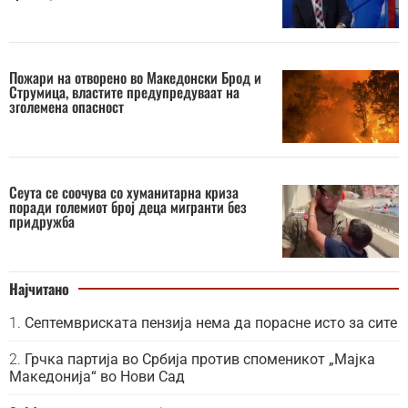
Пожари на отворено во Македонски Брод и
Струмица, властите предупредуваат на
зголемена опасност
Сеута се соочува со хуманитарна криза
поради големиот број деца мигранти без
придружба
Најчитано
Септемвриската пензија нема да порасне исто за сите
Грчка партија во Србија против споменикот „Мајка
Македонија“ во Нови Сад