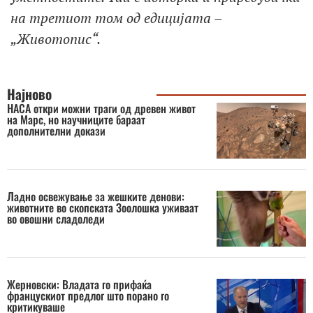
на третиот том од едицијата –
„Животопис“.
Најново
НАСА откри можни траги од древен живот
на Марс, но научниците бараат
дополнителни докази
Ладно освежување за жешките денови:
животните во скопската Зоолошка уживаат
во овошни сладоледи
Жерновски: Владата го прифаќа
францускиот предлог што порано го
критикуваше