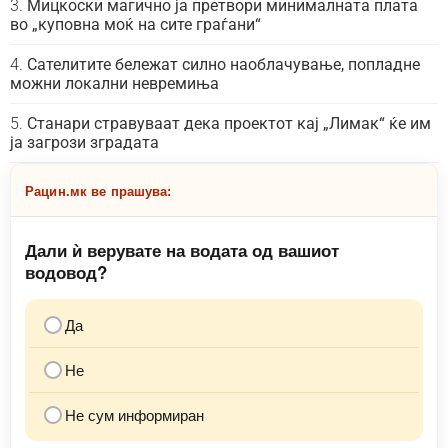
Мицкоски магично ја претвори минималната плата
во „куповна моќ на сите граѓани“
Сателитите бележат силно наоблачување, попладне
можни локални невремиња
Станари стравуваат дека проектот кај „Лимак“ ќе им
ја загрози зградата
Рацин.мк ве прашува:
Дали ѝ верувате на водата од вашиот
водовод?
Да
Не
Не сум информиран