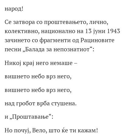
народ!
Се затвора со проштевањето, лично,
колективно, национално на 13 јуни 1943
зачинето со фрагменти од Рациновите
песни „Балада за непознатиот“:
Никој крај него немаше –
вишнето небо врз него,
вишнето небо врз него,
над гробот врба стушена.
и „Проштавање“:
Но почуј, Вело, што ќе ти кажам!