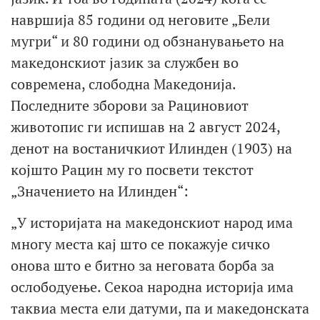
навршија 85 години од неговите „Бели
мугри“ и 80 години од обзнанувањето на
македонскиот јазик за службен во
современа, слободна Македонија.
Последните зборови за Рациновиот
животопис ги испишав на 2 август 2024,
денот на востаничкиот Илинден (1903) на
којшто Рацин му го посвети текстот
„Значението на Илинден“:
„У историјата на македонскиот народ има
многу места кај што се покажује сичко
онова што е битно за неговата борба за
ослободуење. Секоа народна историја има
таквиа места ели датуми, па и македонската