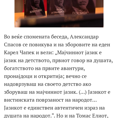
Во веќе спомената беседа, Александар
Спасов се повикува и на зборовите на еден
Карел Чапек и вели: „Мајчиниот јазик е
јазик на детството, првиот говор на душата,
богатството на првите авантури,
пронајдоци и откритија; вечно се
надоврзуваш на своето детство ако
зборуваш на мајчиниот јазик. (…) Јазикот е
вистинската поврзаност на народот…
Јазикот е единствен автентичен израз на
душата на народот.“. Но и на Томас Елиот,