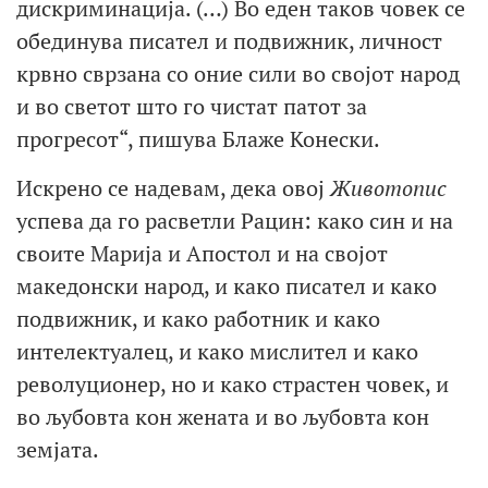
дискриминација. (…) Во еден таков човек се
обединува писател и подвижник, личност
крвно сврзана со оние сили во својот народ
и во светот што го чистат патот за
прогресот“, пишува Блаже Конески.
Искрено се надевам, дека овој
Животопис
успева да го расветли Рацин: како син и на
своите Марија и Апостол и на својот
македонски народ, и како писател и како
подвижник, и како работник и како
интелектуалец, и како мислител и како
револуционер, но и како страстен човек, и
во љубовта кон жената и во љубовта кон
земјата.