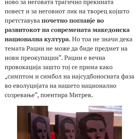
ново за неговата трагично прекината
повест и за неговиот лик на творец којшто
претставува
почетно поглавје во
развитокот на современата македонска
национална култура
. Но тоа не значи дека
темата Рацин не може да биде предмет на
нови преокупации“. Рацин е вечна
провокација зашто тој се прима како
„симптом и симбол на најсудбоносната фаза
во еволуцијата на нашето национално
созревање“, поентира Митрев.