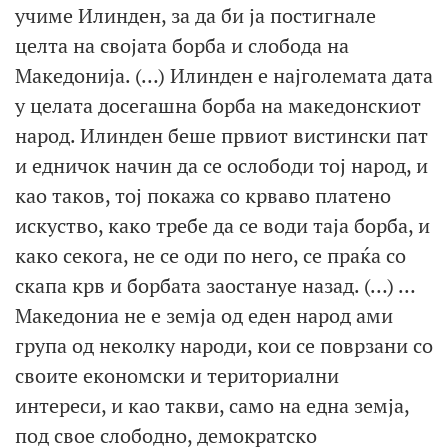
учиме Илинден, за да би ја постигнале
целта на својата борба и слобода на
Македонија. (…) Илинден е најголемата дата
у целата досегашна борба на македонскиот
народ. Илинден беше првиот вистински пат
и едничок начин да се ослободи тој народ, и
као таков, тој покажа со крваво платено
искуство, како требе да се води таја борба, и
како секога, не се оди по него, се праќа со
скапа крв и борбата заостануе назад. (…) …
Македониа не е земја од еден народ ами
група од неколку народи, кои се поврзани со
своите економски и териториални
интереси, и као такви, само на една земја,
под свое слободно, демократско