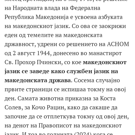
на Народната влада на Федерална
Република Македонија е усвоена азбуката
на македонскиот јазик. Со ова се заокрижи
еден од темелите на македонската
државност, удрени со решението на АСНОМ
од 2 август 1944, донесено во манастирот
Св. Прохор Пчински, со кое
македонскиот
јазик
се
заведе како службен јазик на
македонската држава
. Сосема случајно
првите страници се испишаа токму на овој
ден. Самата животна приказна за Коста
Солев, за Кочо Рацин, како да сакаше да
започне да се отплеткува токму од овој ден,
на денот на Правописот на македонскиот
јазик. И тоа во годината (2024) кога се