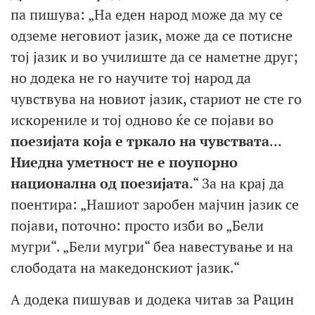
па пишува: „На еден народ може да му се
одземе неговиот јазик, може да се потисне
тој јазик и во училиште да се наметне друг;
но додека не го научите тој народ да
чувствува на новиот јазик, стариот не сте го
искорениле и тој одново ќе се појави во
поезијата која е тркало на чувствата
…
Ниедна уметност не е поупорно
национална од поезијата
.“ За на крај да
поентира: „Нашиот заробен мајчин јазик се
појави, поточно: просто изби во „Бели
мугри“. „Бели мугри“ беа навестување и на
слободата на македонскиот јазик.“
А додека пишував и додека читав за Рацин