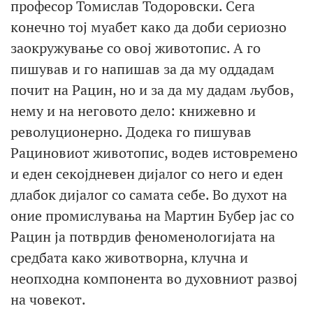
професор Томислав Тодоровски. Сега
конечно тој муабет како да доби сериозно
заокружување со овој животопис. А го
пишував и го напишав за да му оддадам
почит на Рацин, но и за да му дадам љубов,
нему и на неговото дело: книжевно и
револуционерно. Додека го пишував
Рациновиот животопис, водев истовремено
и еден секојдневен дијалог со него и еден
длабок дијалог со самата себе. Во духот на
оние промислувања на Мартин Бубер јас со
Рацин ја потврдив феноменологијата на
средбата како животворна, клучна и
неопходна компонента во духовниот развој
на човекот.