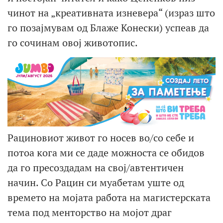
чинот на „креативната изневера“ (израз што
го позајмувам од Блаже Конески) успеав да
го сочинам овој животопис.
Рациновиот живот го носев во/со себе и
потоа кога ми се даде можноста се обидов
да го пресоздадам на свој/автентичен
начин. Со Рацин си муабетам уште од
времето на мојата работа на магистерската
тема под менторство на мојот драг