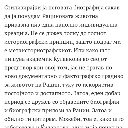
Стилизирајќи ја неговата биографија сакав
да ја понудам Рациновата животна
приказна низ една наполно индивидуална
креација. Не се држев толку до голиот
историографски принцип, зашто подраг ми
е метаисториографскиот. Или како што
пишува академик Ќулавкова во својот
предговор кон овој том, јас не трагав по
ново документарно и фактографско градиво
за животот на Рацин, туку го искористив
постојното и достапното. Затоа, еден добар
период се дружев со објавените биографии
и биографски прилози за Рацин. Затоа и
обилно ги цитирам. Можеби, тоа е, како што
забележува и Ќулавкова, една моја почит не