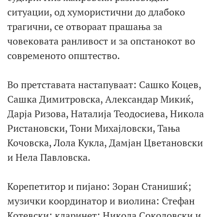
ситуации, од хумористични до длабоко
трагични, се отвораат прашања за
човековата ранливост и за опстанокот во
современото општество.
Во претставата настапуваат: Сашко Коцев,
Сашка Димитровска, Александар Микиќ,
Дарја Ризова, Наталија Теодосиева, Никола
Ристановски, Тони Михајловски, Тања
Кочовска, Лола Кукла, Дамјан Цветановски
и Нела Павловска.
Корепетитор и пијано: Зоран Станишиќ;
музички координатор и виолина: Стефан
Котевски; кларинет: Никола Соколовски и