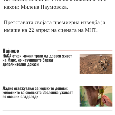
кахон: Милена Наумовска.
Претставата својата премиерна изведба ја
имаше на 22 април на сцената на МНТ.
Најново
НАСА откри можни траги од древен живот
на Марс, но научниците бараат
дополнителни докази
Ладно освежување за жешките денови:
животните во скопската Зоолошка уживаат
во овошни сладоледи