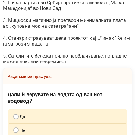
Грчка партија во Србија против споменикот „Мајка
Македонија“ во Нови Сад
Мицкоски магично ја претвори минималната плата
во „куповна моќ на сите граѓани“
Станари стравуваат дека проектот кај „Лимак“ ќе им
ја загрози зградата
Сателитите бележат силно наоблачување, попладне
можни локални невремиња
Рацин.мк ве прашува:
Дали ѝ верувате на водата од вашиот
водовод?
Да
Не