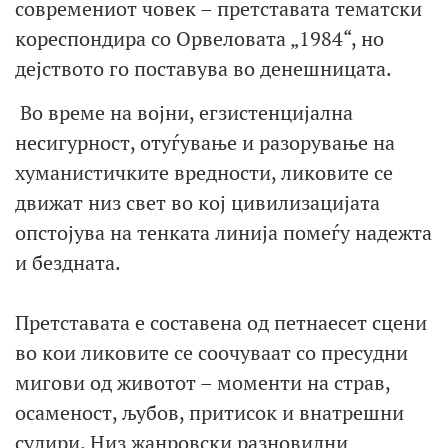
современиот човек – претставата тематски
кореспондира со Орвеловата „1984“, но
дејството го поставува во денешницата.
Во време на војни, егзистенцијална
несигурност, отуѓување и разорување на
хуманистичките вредности, ликовите се
движат низ свет во кој цивилизацијата
опстојува на тенката линија помеѓу надежта
и бездната.
Претставата е составена од петнаесет сцени
во кои ликовите се соочуваат со пресудни
мигови од животот – моменти на страв,
осаменост, љубов, притисок и внатрешни
судири. Низ жанровски разновидни