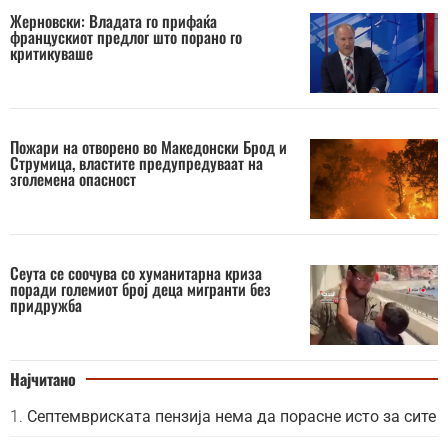
Жерновски: Владата го прифаќа
францускиот предлог што порано го
критикуваше
Пожари на отворено во Македонски Брод и
Струмица, властите предупредуваат на
зголемена опасност
Сеута се соочува со хуманитарна криза
поради големиот број деца мигранти без
придружба
Најчитано
Септемвриската пензија нема да порасне исто за сите