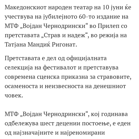
Македонскиот народен театар на 10 јуни ќе
учествува на јубилејното 60-то издание на
МТФ „Војдан Чернодрински“ во Прилеп со
претставата „Страв и надеж“, во режија на
Татјана Мандиќ Ригонат.
Претставата е дел од официјалната
селекција на фестивалот и претставува
современа сценска приказна за стравовите,
осаменоста и неизвесноста на денешниот
човек.
МТФ „Војдан Чернодрински“, кој годинава
одбележува шест децении постоење, е еден
од најзначајните и најреномирани