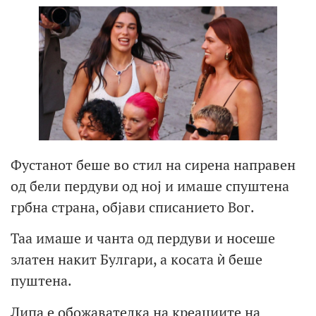
Фустанот беше во стил на сирена направен
од бели пердуви од ној и имаше спуштена
грбна страна, објави списанието Вог.
Таа имаше и чанта од пердуви и носеше
златен накит Булгари, а косата ѝ беше
пуштена.
Липа е обожавателка на креациите на