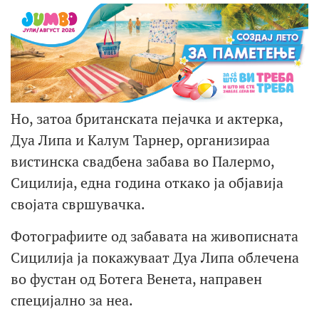
Но, затоа британската пејачка и актерка,
Дуа Липа и Калум Тарнер, организираа
вистинска свадбена забава во Палермо,
Сицилија, една година откако ја објавија
својата свршувачка.
Фотографиите од забавата на живописната
Сицилија ја покажуваат Дуа Липа облечена
во фустан од Ботега Венета, направен
специјално за неа.