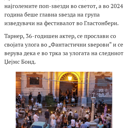
најголемите поп-ѕвезди во светот, а во 2024
година беше главна ѕвезда на група
изведувачи на фестивалот во Гластонбери.
Тарнер, 36-годишен актер, се прослави со
својата улога во „Фантастични ѕверови“ и се
верува дека е во трка за улогата на следниот
Џејмс Бонд.