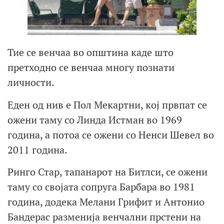
Тие се венчаа во општина каде што
претходно се венчаа многу познати
личности.
Еден од нив е Пол Мекартни, кој првпат се
ожени таму со Линда Истман во 1969
година, а потоа се ожени со Ненси Шевел во
2011 година.
Ринго Стар, тапанарот на Битлси, се ожени
таму со својата сопруга Барбара во 1981
година, додека Мелани Грифит и Антонио
Бандерас разменија венчални прстени на