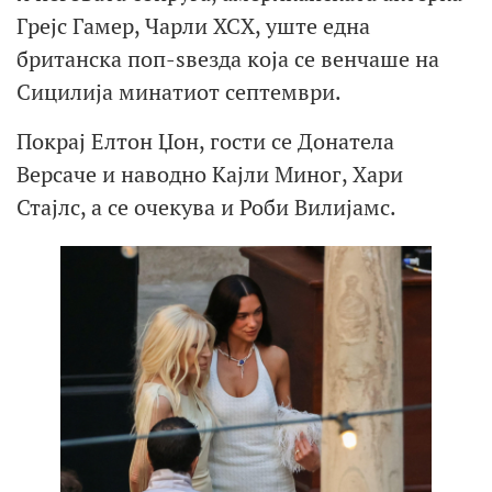
Грејс Гамер, Чарли XCX, уште една
британска поп-ѕвезда која се венчаше на
Сицилија минатиот септември.
Покрај Елтон Џон, гости се Донатела
Версаче и наводно Кајли Миног, Хари
Стајлс, а се очекува и Роби Вилијамс.