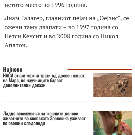
истото место во 1996 година.
Лиам Галагер, главниот пејач на „Оејзис“, се
ожени таму двапати – во 1997 година со
Петси Кенсит и во 2008 година со Никол
Аплтон.
Најново
НАСА откри можни траги од древен живот
на Марс, но научниците бараат
дополнителни докази
Ладно освежување за жешките денови:
животните во скопската Зоолошка уживаат
во овошни сладоледи