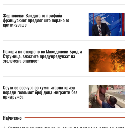
Жерновски: Владата го прифаќа
францускиот предлог што порано го
критикуваше
Пожари на отворено во Македонски Брод и
Струмица, властите предупредуваат на
зголемена опасност
Сеута се соочува со хуманитарна криза
поради големиот број деца мигранти без
придружба
Најчитано