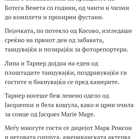
Ботега Венета со години, од чанти и чизми
до комплети и проѕирни фустани.
Пејачката, по потекло од Косово, изгледаше
среќно на првиот ден од забавата,
танцувајќи и позирајќи за фоторепортери.
Липа и Тарнер дојдоа на еден од
плоштадите танцувајќи, поздравувајќи ги
гостите и бакнувајќи се пред камерите.
Тарнер носеше беж ленено одело од
Jacquemus и бела кошула, како и црни очила
за сонце од Jacques Marie Mage.
Меѓу многуте гости се диџејот Марк Ронсон
и неговата сопруга, американската актерка