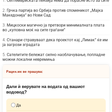
Септемвриската пензија нема да порасне исто за сите
Грчка партија во Србија против споменикот „Мајка
Македонија“ во Нови Сад
Мицкоски магично ја претвори минималната плата
во „куповна моќ на сите граѓани“
Станари стравуваат дека проектот кај „Лимак“ ќе им
ја загрози зградата
Сателитите бележат силно наоблачување, попладне
можни локални невремиња
Рацин.мк ве прашува:
Дали ѝ верувате на водата од вашиот
водовод?
Да