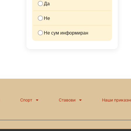
Да
Не
Не сум информиран
н
Спорт
Ставови
Наши приказн