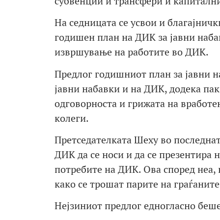
субвенции и трансфери и капитални
На седницата се усвои и благајничк
годишен план на ДИК за јавни набав
извршување на работите во ДИК.
Предлог годишниот план за јавни на
јавни набавки и на ДИК, додека пак
одговорноста и грижата на вработе
колеги.
Претседателката Шеху во последнат
ДИК да се носи и да се презентира на
потребите на ДИК. Ова според неа, 
како се трошат парите на граѓаните
Нејзиниот предлог едногласно беше