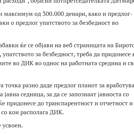
 расходи“, објасни потпретседателката Дитмир
и максимум од 300.000 денари, како и предлог-
ки о предлог упатството за безбедност во
бавки ќе се објави на веб страницата на Бирото
, упатството за безбедност, треба да придонесе 
ните во ДИК во однос на работната средина и с
а точка разно даде предлог планот за вработув
 јавна седница, за да се запознаат јавноста со
ќе придонесе до транспарентност и отчетност и
 со кои располага ДИК.
 усвоен.