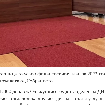
седница го усвои финансискиот план за 2023 го
 државата од Собранието.
1.000 денари. Од вкупниот буџет доделен за ДИ
оместоци, додека другиот дел за стоки и услуги,