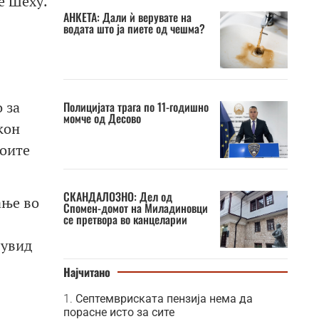
е Шеху.
АНКЕТА: Дали ѝ верувате на
водата што ја пиете од чешма?
 за
Полицијата трага по 11-годишно
момче од Десово
кон
воите
СКАНДАЛОЗНО: Дел од
ање во
Спомен-домот на Миладиновци
се претвора во канцеларии
 увид
Најчитано
Септемвриската пензија нема да
порасне исто за сите