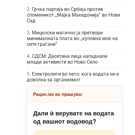
Грчка партија во Србија против
споменикот „Мајка Македонија“ во Нови
Сад
Мицкоски магично ја претвори
минималната плата во „куповна моќ на
сите граѓани“
СДСМ: Десетина лица нападнале
млади активисти во Ново Село
Електролити во лето: кога водата не е
доволна за организмот
Рацин.мк ве прашува:
Дали ѝ верувате на водата
од вашиот водовод?