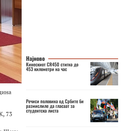
Најново
Кинескиот CR450 стигна до
453 километри на час
дина
Речиси половина од Србите би
размислиле да гласаат за
студентска листа
К, 73