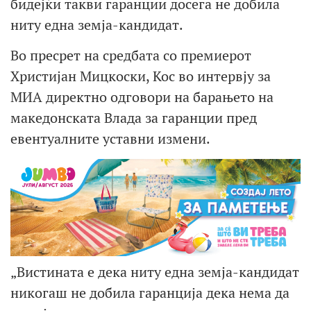
бидејќи такви гаранции досега не добила
ниту една земја-кандидат.
Во пресрет на средбата со премиерот
Христијан Мицкоски, Кос во интервју за
МИА директно одговори на барањето на
македонската Влада за гаранции пред
евентуалните уставни измени.
„Вистината е дека ниту една земја-кандидат
никогаш не добила гаранција дека нема да