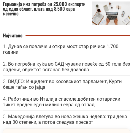
Германија има потреба од 25.000 експерти
од една област, плата над 8.500 евра
месечно
Најчитано
Дунав се повлече и откри мост стар речиси 1.700
години
Во погребна куќа во САД чувале повеќе од 50 тела без
ладење, објектот останал без дозвола
ВИДЕО: Инцидент во косовскиот парламент, Курти
беше гаѓан со јајца
Работници во Италија спасиле добитен лотариски
тикет вреден еден милион евра од отпад
Македонија влегува во нова жешка недела: три дена
над 30 степени, а потоа следува пресврт