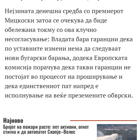
Нејзината денешна средба со премиерот
Мицкоски затоа се очекува да биде
обележана токму со ова клучно
несогласување: Владата бара гаранции дека
по уставните измени нема да следуваат
нови бугарски барања, додека Европската
комисија порачува дека такви гаранции не
постојат во процесот на проширување и
дека единствениот пат напред е
исполнување на веќе преземените обврски.
Најново
Бројот на пожари расте: пет активни, огнот
стигна и до автопатот Скопје–Велес