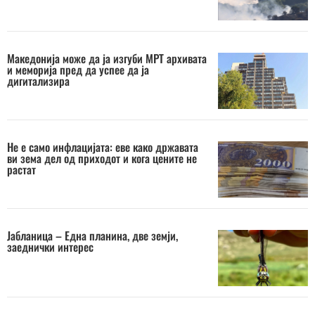
Македонија може да ја изгуби МРТ архивата
и меморија пред да успее да ја
дигитализира
Не е само инфлацијата: еве како државата
ви зема дел од приходот и кога цените не
растат
Јабланица – Една планина, две земји,
заеднички интерес