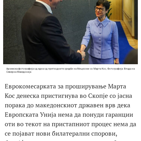
Архивска фотографија од една од претходните средби на Мицкоски со Марта Кос, Фотографија: Влада на
Северна Македонија
Еврокомесарката за проширување Марта
Кос денеска пристигнува во Скопје со јасна
порака до македонскиот државен врв дека
Европската Унија нема да понуди гаранции
оти во текот на пристапниот процес нема да
се појават нови билатерални спорови,