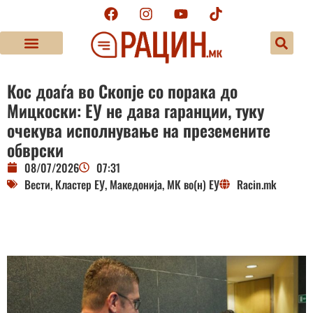
Кос доаѓа во Скопје со порака до
Мицкоски: ЕУ не дава гаранции, туку
очекува исполнување на преземените
обврски
08/07/2026
07:31
Вести
,
Кластер ЕУ
,
Македонија
,
МК во(н) ЕУ
Racin.mk