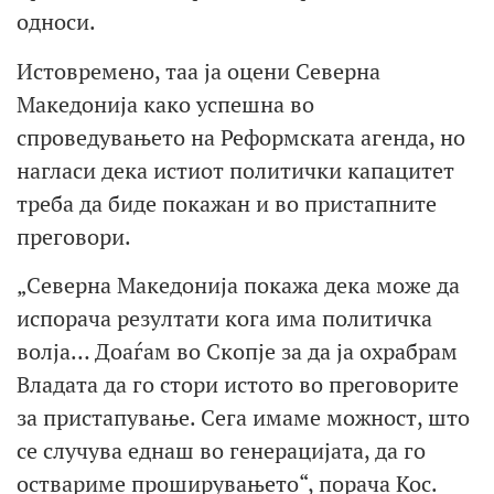
односи.
Истовремено, таа ја оцени Северна
Македонија како успешна во
спроведувањето на Реформската агенда, но
нагласи дека истиот политички капацитет
треба да биде покажан и во пристапните
преговори.
„Северна Македонија покажа дека може да
испорача резултати кога има политичка
волја… Доаѓам во Скопје за да ја охрабрам
Владата да го стори истото во преговорите
за пристапување. Сега имаме можност, што
се случува еднаш во генерацијата, да го
оствариме проширувањето“, порача Кос.