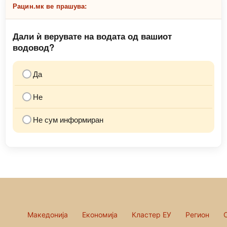
Рацин.мк ве прашува:
Дали ѝ верувате на водата од вашиот
водовод?
Да
Не
Не сум информиран
Македонија
Економија
Кластер ЕУ
Регион