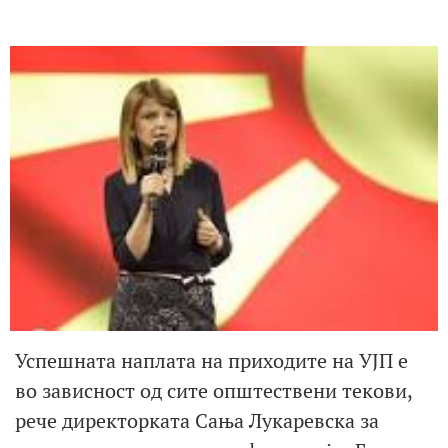
Успешната наплата на приходите на УЈП е
во зависност од сите општествени текови,
рече директорката Сања Лукаревска за