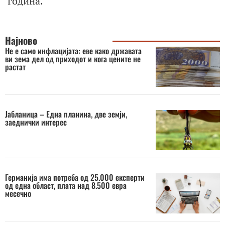
година.
Најново
Не е само инфлацијата: еве како државата
ви зема дел од приходот и кога цените не
растат
Јабланица – Една планина, две земји,
заеднички интерес
Германија има потреба од 25.000 експерти
од една област, плата над 8.500 евра
месечно