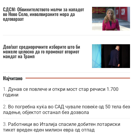
СДСМ: Обвинителството молчи за нападот
во Ново Село, инволвираните мора да
одговараат
Доаѓаат среднорочните изборите што би
можеле целосно да го променат вториот
мандат на Трамп
Најчитано
Дунав се повлече и откри мост стар речиси 1.700
години
Во погребна куќа во САД чувале повеќе од 50 тела без
ладење, објектот останал без дозвола
Работници во Италија спасиле добитен лотариски
тикет вреден еден милион евра од отпад