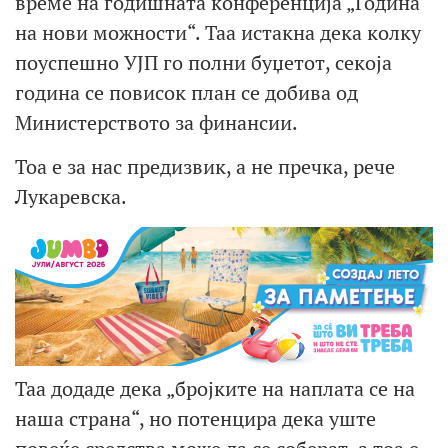
време на годишната конференција „Година
на нови можности“. Таа истакна дека колку
поуспешно УЈП го полни буџетот, секоја
година се повисок план се добива од
Министерството за финансии.
Тоа е за нас предизвик, а не пречка, рече
Лукаревска.
Таа додаде дека „бројките на наплата се на
наша страна“, но потенцира дека уште