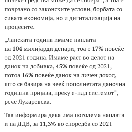
повеќе средства може да се соберат, а тоа е
поврзано со законските услови, борбата со
сивата економија, но и дигитализација на
процесите.
„Ланската година имаме наплата
на
104
милијарди денари, тоа е
17%
повеќе
од 2021 година. Имаме раст во делот на
данок на добивка,
45%
повеќе од 2021,
потоа
16%
повеќе данок на личен доход,
што се базира на вееќ пополнетата даночна
годишна пријава, преку е-пдд системот“,
рече Лукаревска.
Таа информира дека има поголема наплата
и на ДДВ, за
11,3%
во споредба со 2021