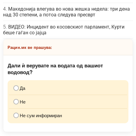
Македонија влегува во нова жешка недела: три дена
над 30 степени, а потоа следува пресврт
ВИДЕО: Инцидент во косовскиот парламент, Курти
беше гаѓан со јајца
Рацин.мк ве прашува:
Дали ѝ верувате на водата од вашиот
водовод?
Да
Не
Не сум информиран