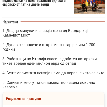
подобрување на билатералните односи и
европскиот пат на двете земји
Најчитано
Двајца минувачи спасија жена од Вардар кај
Камениот мост
Дунав се повлече и откри мост стар речиси 1.700
години
Работници во Италија спасиле добитен лотариски
тикет вреден еден милион евра од отпад
Септемвриската пензија нема да порасне исто за сите
Сончев и многу топол викенд, во недела локално
невреме
Рацин.мк ве прашува: