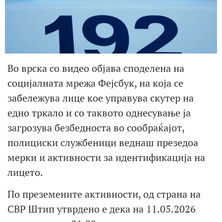
Во врска со видео објава споделена на
социјалната мрежа Фејсбук, на која се
забележува лице кое управува скутер на
едно тркало и со таквото однесување ја
загрозува безбедноста во сообраќајот,
полициски службеници веднаш презедоа
мерки и активности за идентификација на
лицето.
По преземените активности, од страна на
СВР Штип утврдено е дека на 11.05.2026