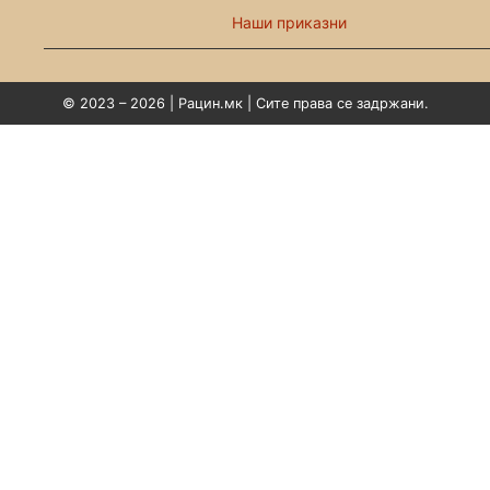
Наши приказни
© 2023 – 2026 | Рацин.мк | Сите права се задржани.