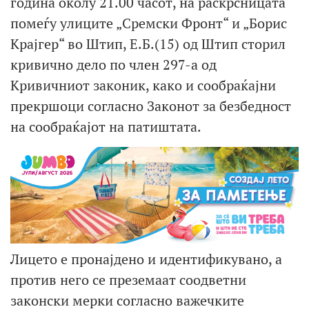
година околу 21.00 часот, на раскрсницата
помеѓу улиците „Сремски Фронт“ и „Борис
Крајгер“ во Штип, Е.Б.(15) од Штип сторил
кривично дело по член 297-а од
Кривичниот законик, како и сообраќајни
прекршоци согласно Законот за безбедност
на сообраќајот на патиштата.
Лицето е пронајдено и идентификувано, а
против него се преземаат соодветни
законски мерки согласно важечките