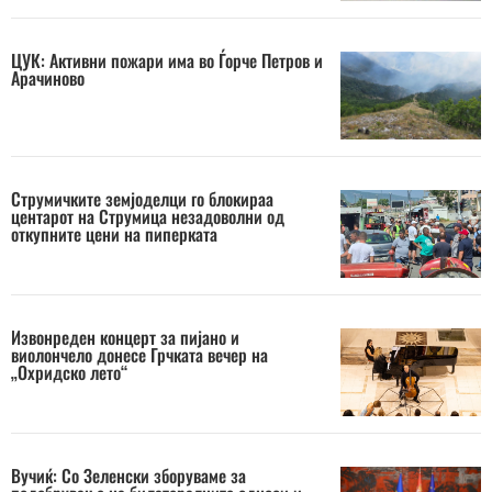
ЦУК: Активни пожари има во Ѓорче Петров и
Арачиново
Струмичките земјоделци го блокираа
центарот на Струмица незадоволни од
откупните цени на пиперката
Извонреден концерт за пијано и
виолончело донесе Грчката вечер на
„Охридско лето“
Вучиќ: Со Зеленски зборуваме за