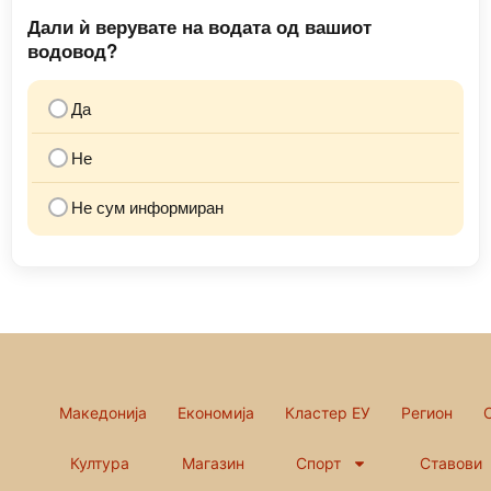
Дали ѝ верувате на водата од вашиот
водовод?
Да
Не
Не сум информиран
Македонија
Економија
Кластер ЕУ
Регион
Култура
Магазин
Спорт
Ставови