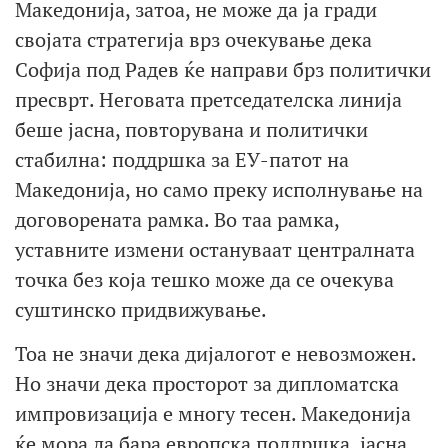
Македонија, затоа, не може да ја гради
својата стратегија врз очекување дека
Софија под Радев ќе направи брз политички
пресврт. Неговата претседателска линија
беше јасна, повторувана и политички
стабилна: поддршка за ЕУ-патот на
Македонија, но само преку исполнување на
договорената рамка. Во таа рамка,
уставните измени остануваат централната
точка без која тешко може да се очекува
суштинско придвижување.
Тоа не значи дека дијалогот е невозможен.
Но значи дека просторот за дипломатска
импровизација е многу тесен. Македонија
ќе мора да бара европска поддршка, јасна