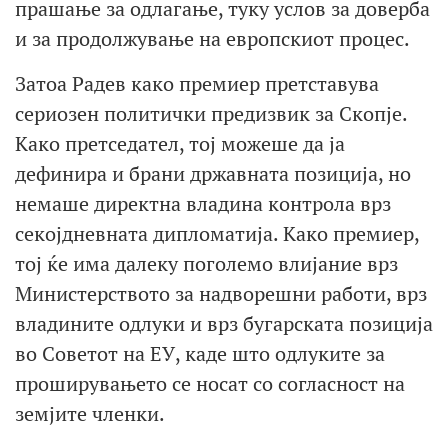
прашање за одлагање, туку услов за доверба
и за продолжување на европскиот процес.
Затоа Радев како премиер претставува
сериозен политички предизвик за Скопје.
Како претседател, тој можеше да ја
дефинира и брани државната позиција, но
немаше директна владина контрола врз
секојдневната дипломатија. Како премиер,
тој ќе има далеку поголемо влијание врз
Министерството за надворешни работи, врз
владините одлуки и врз бугарската позиција
во Советот на ЕУ, каде што одлуките за
проширувањето се носат со согласност на
земјите членки.