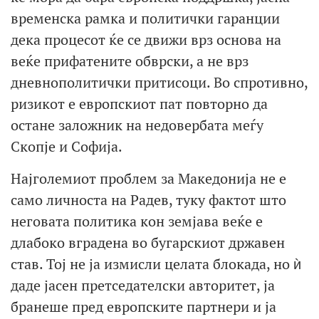
временска рамка и политички гаранции
дека процесот ќе се движи врз основа на
веќе прифатените обврски, а не врз
дневнополитички притисоци. Во спротивно,
ризикот е европскиот пат повторно да
остане заложник на недовербата меѓу
Скопје и Софија.
Најголемиот проблем за Македонија не е
само личноста на Радев, туку фактот што
неговата политика кон земјава веќе е
длабоко вградена во бугарскиот државен
став. Тој не ја измисли целата блокада, но ѝ
даде јасен претседателски авторитет, ја
бранеше пред европските партнери и ја