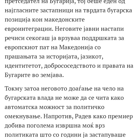
претседател на Бугарија, тој беше еден од
најгласните застапници на тврдата бугарска
позиција кон македонските
евроинтеграции. Неговите јавни настапи
речиси секогаш ја врзуваа поддршката за
европскиот пат на Македонија со
прашањата за историјата, јазикот,
идентитетот, добрососедството и правата на
Бугарите во земјава.
Токму затоа неговото доаѓање на чело на
бугарската влада не може да се чита како
автоматска можност за политичко
омекнување. Напротив, Радев како премиер
добива поголема извршна моќ врз
политиката што со години ја застапуваше