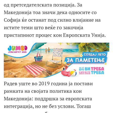
од претседателската позиција. За
Македонија тоа значи дека односите со
Софија ќе останат под силно влијание на
истите теми што веќе го закочија
пристапниот процес кон Европската Унија.
Радев уште во 2019 година ја постави
рамката на својата политика кон
Македонија: поддршка за европската
интеграција, но не без услови. Тогаш