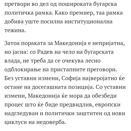
претвори во дел од пошироката бугарска
политичка рамка. Како премиер, таа рамка
добива уште посилна институционална
тежина.
Затоа пораката за Македонија е непријатна,
но јасна: со Радев на чело на бугарската
влада, не треба да се очекува лесно
одблокирање на пристапните преговори.
Без уставни измени, Софија најверојатно ќе
остане на досегашната позиција. Со уставни
измени, Македонија ќе мора да обезбеди
процес што ќе биде предвидлив, европски
надгледуван и политички заштитен од нови
циклуси на недоверба.