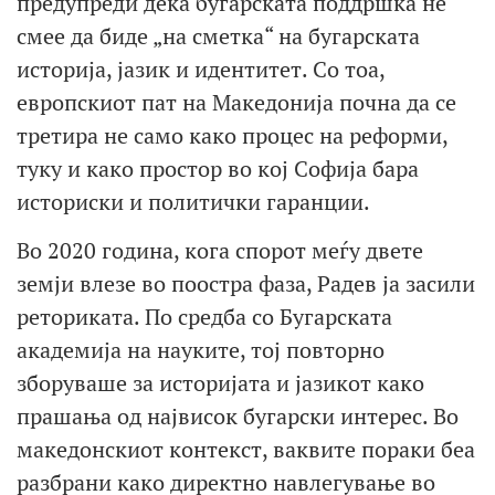
предупреди дека бугарската поддршка не
смее да биде „на сметка“ на бугарската
историја, јазик и идентитет. Со тоа,
европскиот пат на Македонија почна да се
третира не само како процес на реформи,
туку и како простор во кој Софија бара
историски и политички гаранции.
Во 2020 година, кога спорот меѓу двете
земји влезе во поостра фаза, Радев ја засили
реториката. По средба со Бугарската
академија на науките, тој повторно
зборуваше за историјата и јазикот како
прашања од највисок бугарски интерес. Во
македонскиот контекст, ваквите пораки беа
разбрани како директно навлегување во