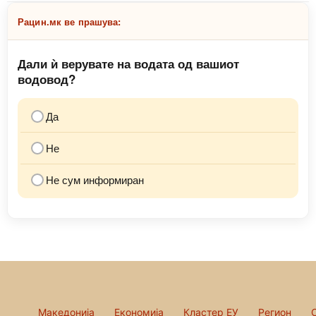
Рацин.мк ве прашува:
Дали ѝ верувате на водата од вашиот
водовод?
Да
Не
Не сум информиран
Македонија
Економија
Кластер ЕУ
Регион