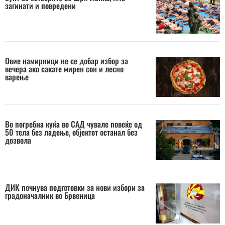
загинати и повредени
Овие намирници не се добар избор за
вечера ако сакате мирен сон и лесно
варење
Во погребна куќа во САД чувале повеќе од
50 тела без ладење, објектот останал без
дозвола
ДИК почнува подготовки за нови избори за
градоначалник во Брвеница