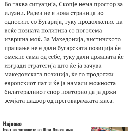
Во таква ситуација, Скопје нема простор за
илузии. Радев не е нова страница во
односите со Бугарија, туку продолжение на
веќе позната политика со поголема
извршна моќ. За Македонија, вистинското
прашање не е дали бугарската позиција ќе
омекне сама од себе, туку дали државата ќе
изгради стратегија што ќе ја зачува
македонската позиција, ќе го продолжи
европскиот пат и ќе ја намали можноста
билатералниот спор повторно да ја држи
земјата надвор од преговарачката маса.
Најново
Бунт во затворите во Шри Ланка, има