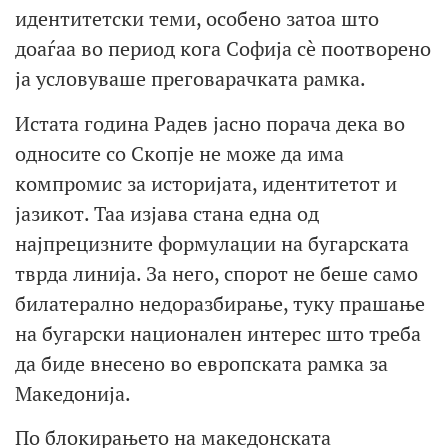
идентитетски теми, особено затоа што
доаѓаа во период кога Софија сè поотворено
ја условуваше преговарачката рамка.
Истата година Радев јасно порача дека во
односите со Скопје не може да има
компромис за историјата, идентитетот и
јазикот. Таа изјава стана една од
најпрецизните формулации на бугарската
тврда линија. За него, спорот не беше само
билатерално недоразбирање, туку прашање
на бугарски национален интерес што треба
да биде внесено во европската рамка за
Македонија.
По блокирањето на македонската