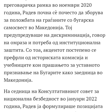
преговарачка рамка во ноември 2020
година, Радев почна сè почесто да зборува
за положбата на граѓаните со бугарска
самосвест во Македонија. Тој
предупредуваше на дискриминација, говор
на омраза и потреба од институционална
заштита. Со тоа, акцентот постепено се
префрли од историската комисија и
учебниците кон прашањето за уставното
признавање на Бугарите како заедница во
Македонија.
На седница на Консултативниот совет за
национална безбедност во јануари 2022
година, Радев ја формулираше позицијата