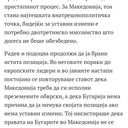
пристапниот процес. За Македонија, тоа
стана најтешката внатрешнополитичка
точка, бидејќи за уставни измени е
потребно двотретинско мнозинство што
досега не беше обезбедено.
Радев и подоцна продолжи да ја брани
истата позиција. Во неговите пораки до
европските лидери и во јавните настапи
постојано се повторуваше ставот дека
Македонија треба да ги исполни
преземените обврски, а дека Бугарија нема
причина да ја менува својата позиција ако
нема уставни измени. Тој инсистираше дека
правата на Бугарите во Македонија не се