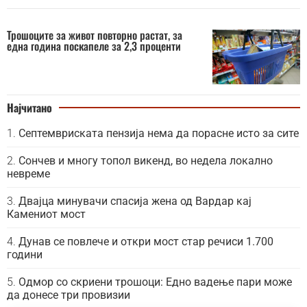
Трошоците за живот повторно растат, за
една година поскапеле за 2,3 проценти
Најчитано
Септемвриската пензија нема да порасне исто за сите
Сончев и многу топол викенд, во недела локално
невреме
Двајца минувачи спасија жена од Вардар кај
Камениот мост
Дунав се повлече и откри мост стар речиси 1.700
години
Одмор со скриени трошоци: Едно вадење пари може
да донесе три провизии