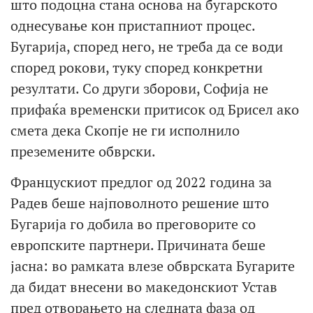
што подоцна стана основа на бугарското
однесување кон пристапниот процес.
Бугарија, според него, не треба да се води
според рокови, туку според конкретни
резултати. Со други зборови, Софија не
прифаќа временски притисок од Брисел ако
смета дека Скопје не ги исполнило
преземените обврски.
Францускиот предлог од 2022 година за
Радев беше најповолното решение што
Бугарија го добила во преговорите со
европските партнери. Причината беше
јасна: во рамката влезе обврската Бугарите
да бидат внесени во македонскиот Устав
пред отворањето на следната фаза од