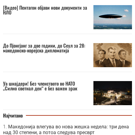
[Видео] Пентагон објави нови документи за
НЛО
До Пјонгјанг за две години, до Сеул за 28:
македонско-корејска дипломатија
Уа шнајдери! Без членството во НАТО
„Силно светнал ден“ е без важен зрак
Најчитано
Македонија влегува во нова жешка недела: три дена
над 30 степени, а потоа следува пресврт