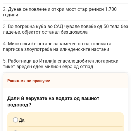
Дунав се повлече и откри мост стар речиси 1.700
години
Во погребна куќа во САД чувале повеќе од 50 тела без
ладење, објектот останал без дозвола
Мицкоски ќе остане запаметен по најголемата
партиска злоупотреба на илинденските настани
Работници во Италија спасиле добитен лотариски
тикет вреден еден милион евра од отпад
Рацин.мк ве прашува:
Дали ѝ верувате на водата од вашиот
водовод?
Да