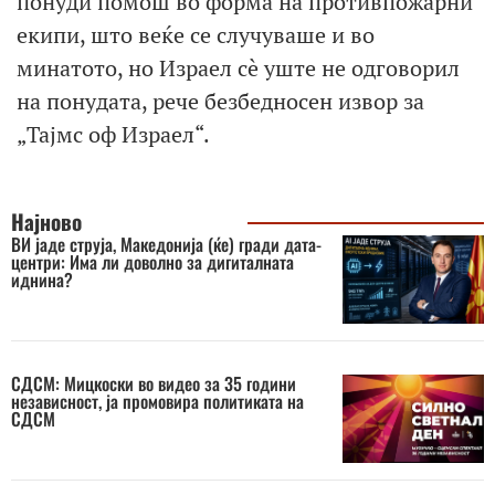
понуди помош во форма на противпожарни
екипи, што веќе се случуваше и во
минатото, но Израел сè уште не одговорил
на понудата, рече безбедносен извор за
„Тајмс оф Израел“.
Најново
ВИ јаде струја, Македонија (ќе) гради дата-
центри: Има ли доволно за дигиталната
иднина?
СДСМ: Мицкоски во видео за 35 години
независност, ја промовира политиката на
СДСМ