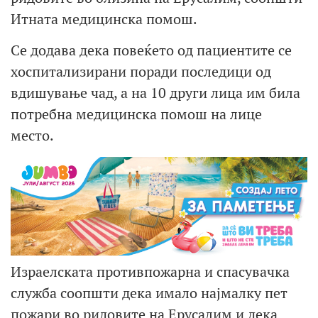
Итната медицинска помош.
Се додава дека повеќето од пациентите се
хоспитализирани поради последици од
вдишување чад, а на 10 други лица им била
потребна медицинска помош на лице
место.
Израелската противпожарна и спасувачка
служба соопшти дека имало најмалку пет
пожари во ридовите на Ерусалим и дека