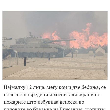
Најмалку 12 лица, меѓу кои и две бебиња, се
полесно повредени и хоспитализирани по
пожарите што избувнаа денеска во
ридовите во близина на Ерусалим, соопшти