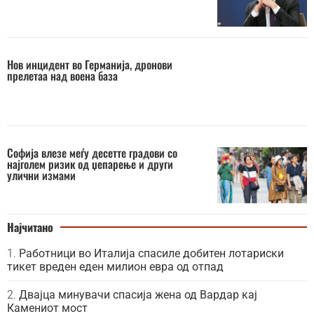
Нов инцидент во Германија, дронови
прелетаа над воена база
Софија влезе меѓу десетте градови со
најголем ризик од џепарење и други
улични измами
Најчитано
Работници во Италија спасиле добитен лотариски
тикет вреден еден милион евра од отпад
Двајца минувачи спасија жена од Вардар кај
Камениот мост