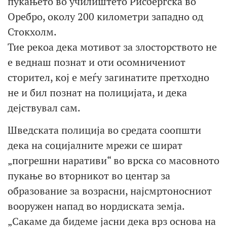
пукањето во училиштето Рисбергска во
Оребро, околу 200 километри западно од
Стокхолм.
Тие рекоа дека мотивот за злосторството не
е веднаш познат и оти осомничениот
сторител, кој е меѓу загинатите претходно
не и бил познат на полицијата, и дека
дејствувал сам.
Шведската полиција во средата соопшти
дека на социјалните мрежи се шират
„погрешни наративи“ во врска со масовното
пукање во вторникот во центар за
образование за возрасни, најсмртоносниот
вооружен напад во нордиската земја.
„Сакаме да бидеме јасни дека врз основа на