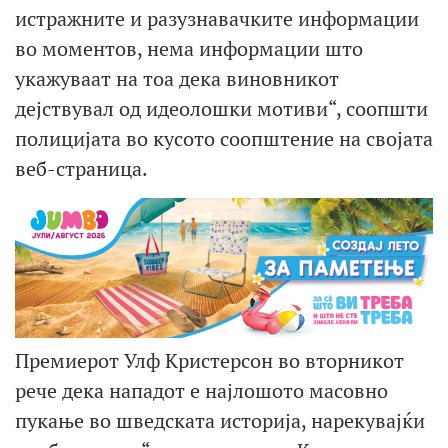
истражните и разузнавачките информации
во моментов, нема информации што
укажуваат на тоа дека виновникот
дејствувал од идеолошки мотиви“, соопшти
полицијата во кусото соопштение на својата
веб-страница.
Премиерот Улф Кристерсон во вторникот
рече дека нападот е најлошото масовно
пукање во шведската историја, нарекувајќи