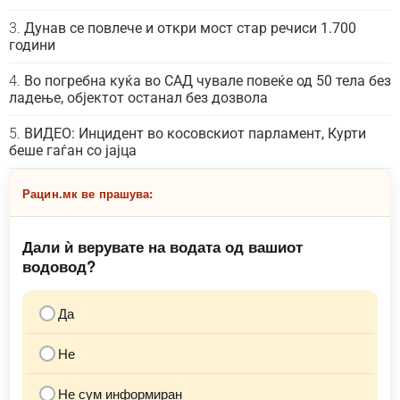
Дунав се повлече и откри мост стар речиси 1.700
години
Во погребна куќа во САД чувале повеќе од 50 тела без
ладење, објектот останал без дозвола
ВИДЕО: Инцидент во косовскиот парламент, Курти
беше гаѓан со јајца
Рацин.мк ве прашува:
Дали ѝ верувате на водата од вашиот
водовод?
Да
Не
Не сум информиран