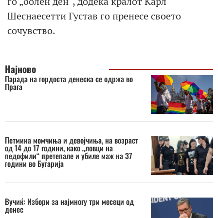
го „болен ден“, додека кралот Карл
Шеснаесетти Густав го пренесе своето
сочувство.
Најново
Парада на гордоста денеска се одржа во
Прага
Петмина момчиња и девојчиња, на возраст
од 14 до 17 години, како „ловци на
педофили“ претепале и убиле маж на 37
години во Бугарија
Вучиќ: Избори за најмногу три месеци од
денес