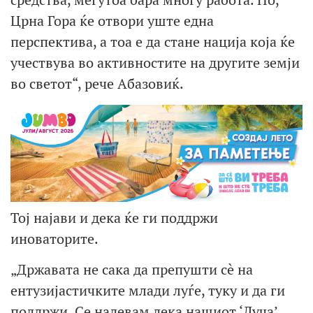
Црна Гора ќе отвори уште една
перспектива, а тоа е да стане нација која ќе
учествува во активностите на другите земји
во светот“, рече Абазовиќ.
Тој најави и дека ќе ги поддржи
иноваторите.
„Државата не сака да препушти сè на
ентузијастичките млади луѓе, туку и да ги
поддржи. Се надевам дека нашиот ‘Луча’