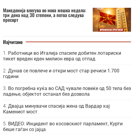
Македонија влегува во нова жешка недела:
три дена над 30 степени, а потоа следува
пресврт
Најчитано
Работници во Италија спасиле добитен лотариски
тикет вреден еден милион евра од отпад
Дунав се повлече и откри мост стар речиси 1.700
години
Во погребна куќа во САД чувале повеќе од 50 тела без
ладење, објектот останал без дозвола
Двајца минувачи спасија жена од Вардар кај
Камениот мост
ВИДЕО: Инцидент во косовскиот парламент, Курти
беше гаѓан со јајца