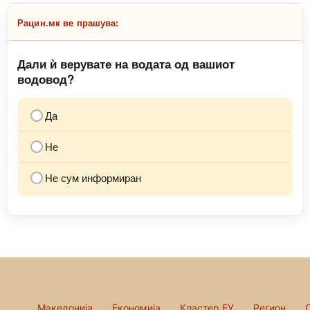
Рацин.мк ве прашува:
Дали ѝ верувате на водата од вашиот
водовод?
Да
Не
Не сум информиран
Македонија
Економија
Кластер ЕУ
Регион