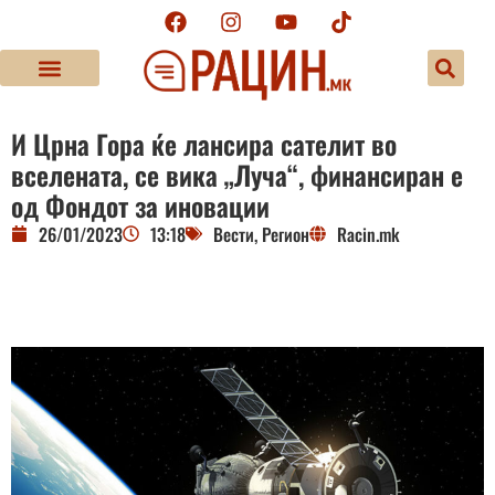
И Црна Гора ќе лансира сателит во
вселената, се вика „Луча“, финансиран е
од Фондот за иновации
26/01/2023
13:18
Вести
,
Регион
Racin.mk