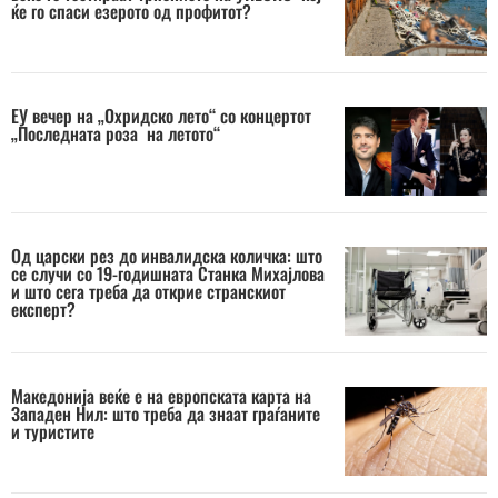
ќе го спаси езерото од профитот?
ЕУ вечер на „Охридско лето“ со концертот
„Последната роза на летото“
Од царски рез до инвалидска количка: што
се случи со 19-годишната Станка Михајлова
и што сега треба да открие странскиот
експерт?
Македонија веќе е на европската карта на
Западен Нил: што треба да знаат граѓаните
и туристите