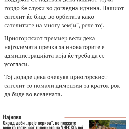
гордо ќе служи во догледна иднина. Нашиот
сателит ќе биде во орбитата како
сателитите на многу земји“, рече тој.
Црногорскиот премиер вели дека
најголемата пречка за иноваторите е
администрацијата која ќе треба да се
усогласи.
Тој додаде дека очекува црногорскиот
сателит со помали димензии за краток рок
да биде во вселената.
Најново
Охрид доби „грејс период“, но плажите
веќе го тестираат трпението на УНЕСКО: кој