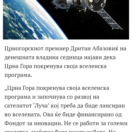
Црногорскиот премиер Дритан Абазовиќ на
денешната владина седница најави дека
Црна Гора покренува своја вселенска
програма.
„Црна Гора покренува своја вселенска
програма и започнува со развој на
сателитот ‘Луча’ кој треба да биде лансиран
во вселената. Ова ќе биде финансирано од
Фондот за иновации. Не се работи за големи
средства, меѓутоа бара многу работа. Но,