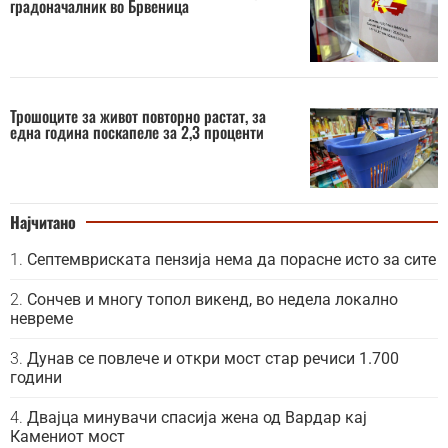
градоначалник во Брвеница
Трошоците за живот повторно растат, за
една година поскапеле за 2,3 проценти
Најчитано
Септемвриската пензија нема да порасне исто за сите
Сончев и многу топол викенд, во недела локално
невреме
Дунав се повлече и откри мост стар речиси 1.700
години
Двајца минувачи спасија жена од Вардар кај
Камениот мост