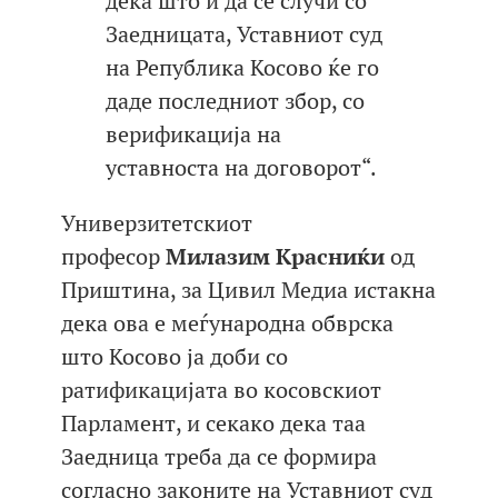
дека што и да се случи со
Заедницата, Уставниот суд
на Република Косово ќе го
даде последниот збор, со
верификација на
уставноста на договорот“.
Универзитетскиот
професор
Милазим Красниќи
од
Приштина, за Цивил Медиа истакна
дека ова е меѓународна обврска
што Косово ја доби со
ратификацијата во косовскиот
Парламент, и секако дека таа
Заедница треба да се формира
согласно законите на Уставниот суд