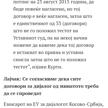
потпис на 25 август 2015 година, да
биде повеќе нагласено, но тој
договор е веќе нагласен, затоа што
е единствениот од 33 (договори)
што не го положил тестот на
Уставниот суд, па на некој начин
можеме да кажеме дека тој договор
е истакнат во правна и уставна
смисла затоа што не го положил
тестот“, изјави Курти.
Лајчак: Се согласивме дека сите
договори за дијалог од минатото треба
да се спроведат
Емисарот на ЕУ за дијалогот Косово-Србија,