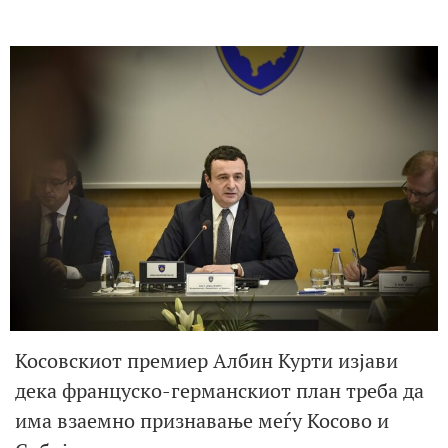
Косовскиот премиер Албин Курти изјави
дека француско-германскиот план треба да
има взаемно признавање меѓу Косово и