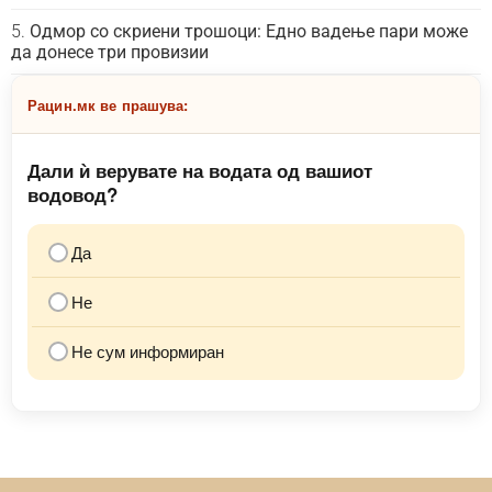
Одмор со скриени трошоци: Едно вадење пари може
да донесе три провизии
Рацин.мк ве прашува:
Дали ѝ верувате на водата од вашиот
водовод?
Да
Не
Не сум информиран