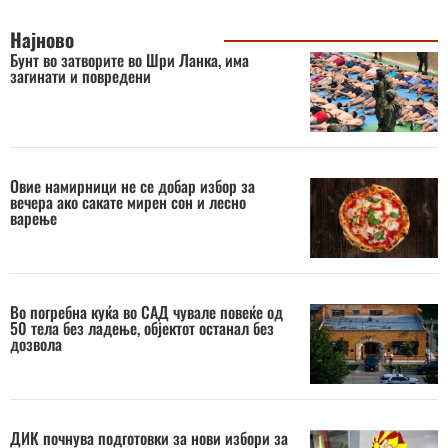
Најново
Бунт во затворите во Шри Ланка, има
загинати и повредени
Овие намирници не се добар избор за
вечера ако сакате мирен сон и лесно
варење
Во погребна куќа во САД чувале повеќе од
50 тела без ладење, објектот останал без
дозвола
ДИК почнува подготовки за нови избори за