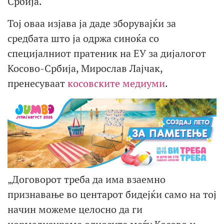
Србија.
Тој оваа изјава ја даде зборувајќи за
средбата што ја одржа синоќа со
специјалниот пратеник на ЕУ за дијалогот
Косово-Србија, Мирослав Лајчак,
пренесуваат
косовските медиуми
.
„Договорот треба да има взаемно
признавање во центарот бидејќи само на тој
начин можеме целосно да ги