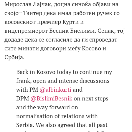
Мирослав Лајчак, доцна синоќа објави на
својот Твитер дека имал работен ручек со
косовскиот премиер Курти и
вицепремиерот Бесник Бислими. Сепак, тој
додаде дека се согласиле да ги спроведат
сите минати договори меѓу Косово и
Србија.
Back in Kosovo today to continue my
frank, open and intense discussions
with PM
@albinkurti
and
DPM
@BislimiBesnik
on next steps
and the way forward on
normalisation of relations with
Serbia. We also agreed that all past