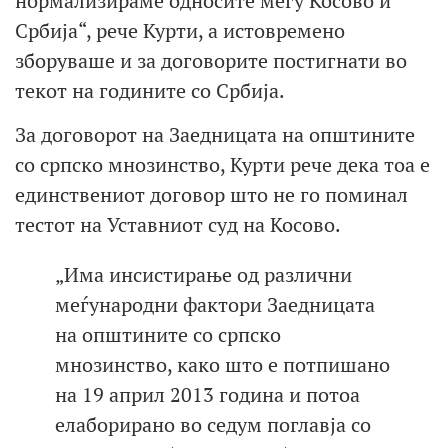
нормализираме односите меѓу Косово и
Србија“, рече Курти, а истовремено
зборуваше и за договорите постигнати во
текот на годините со Србија.
За договорот на Заедницата на општините
со српско мнозинство, Курти рече дека тоа е
единствениот договор што не го поминал
тестот на Уставниот суд на Косово.
„Има инсистирање од различни
меѓународни фактори Заедницата
на општините со српско
мнозинство, како што е потпишано
на 19 април 2013 година и потоа
елаборирано во седум поглавја со