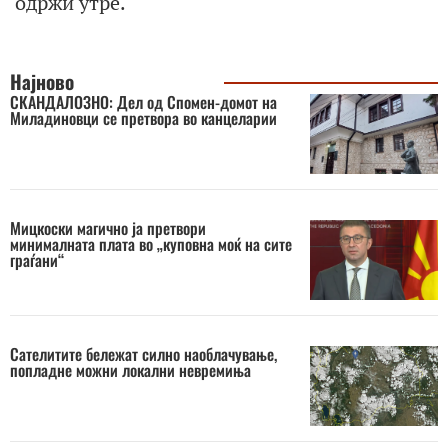
одржи утре.
Најново
СКАНДАЛОЗНО: Дел од Спомен-домот на
Миладиновци се претвора во канцеларии
Мицкоски магично ја претвори
минималната плата во „куповна моќ на сите
граѓани“
Сателитите бележат силно наоблачување,
попладне можни локални невремиња