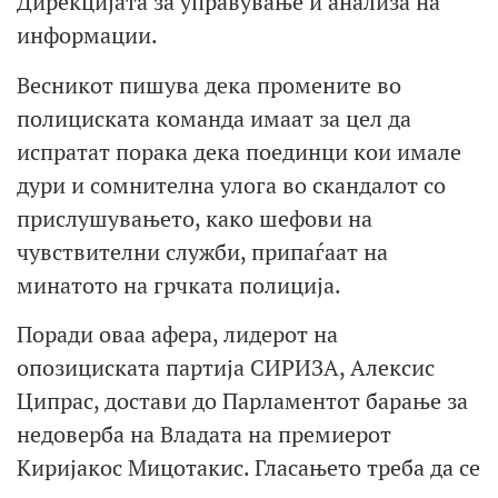
Дирекцијата за управување и анализа на
информации.
Весникот пишува дека промените во
полициската команда имаат за цел да
испратат порака дека поединци кои имале
дури и сомнителна улога во скандалот со
прислушувањето, како шефови на
чувствителни служби, припаѓаат на
минатото на грчката полиција.
Поради оваа афера, лидерот на
опозициската партија СИРИЗА, Алексис
Ципрас, достави до Парламентот барање за
недоверба на Владата на премиерот
Киријакос Мицотакис. Гласањето треба да се