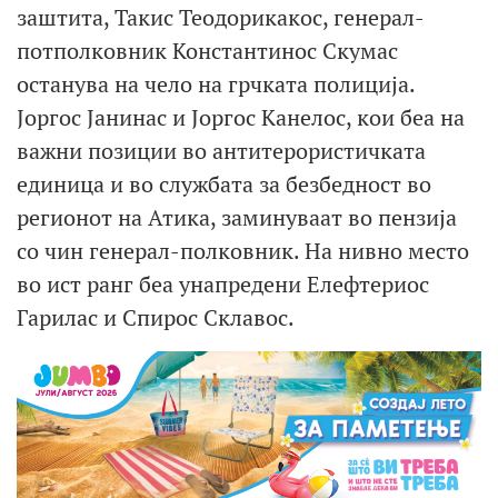
заштита, Такис ​​Теодорикакос, генерал-
потполковник Константинос Скумас
останува на чело на грчката полиција.
Јоргос Јанинас и Јоргос Канелос, кои беа на
важни позиции во антитерористичката
единица и во службата за безбедност во
регионот на Атика, заминуваат во пензија
со чин генерал-полковник. На нивно место
во ист ранг беа унапредени Елефтериос
Гарилас и Спирос Склавос.