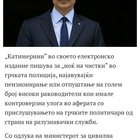
„Катимерини“ во своето електронско
издание пишува за „ноќ на чистки“ во
грчката полиција, најавувајќи
пензионирање или отпуштање на голем
број високи раководители кои имале
контроверзна улога во аферата со
прислушувањето на грчките политичари од
страна на разузнавачки служби.
Со одлука на министерот за цивилна