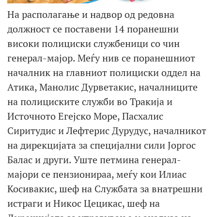
На располагање и надвор од редовна
должност се поставени 14 поранешни
високи полициски службеници со чин
генерал-мајор. Меѓу нив се поранешниот
началник на главниот полициски оддел на
Атика, Манолис Дурветакис, началниците
на полициските служби во Тракија и
Источното Егејско Море, Пасхалис
Сиритудис и Лефтерис Дурудус, началникот
на дирекцијата за специјални сили Јоргос
Балас и други. Уште петмина генерал-
мајори се пензионираа, меѓу кои Илиас
Косивакис, шеф на Службата за внатрешни
истраги и Никос Цецикас, шеф на