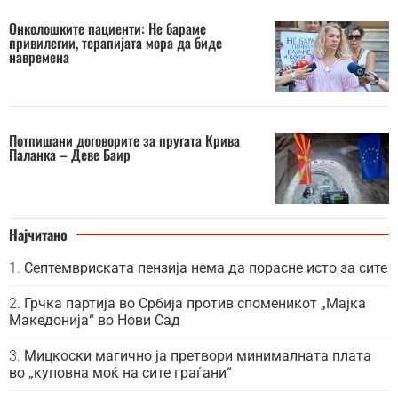
Онколошките пациенти: Не бараме
привилегии, терапијата мора да биде
навремена
Потпишани договорите за пругата Крива
Паланка – Деве Баир
Најчитано
Септемвриската пензија нема да порасне исто за сите
Грчка партија во Србија против споменикот „Мајка
Македонија“ во Нови Сад
Мицкоски магично ја претвори минималната плата
во „куповна моќ на сите граѓани“