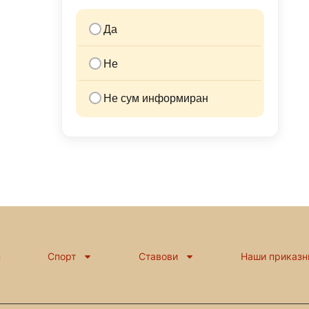
Да
Не
Не сум информиран
н
Спорт
Ставови
Наши приказн