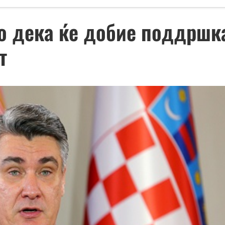
о дека ќе добие поддршка
т