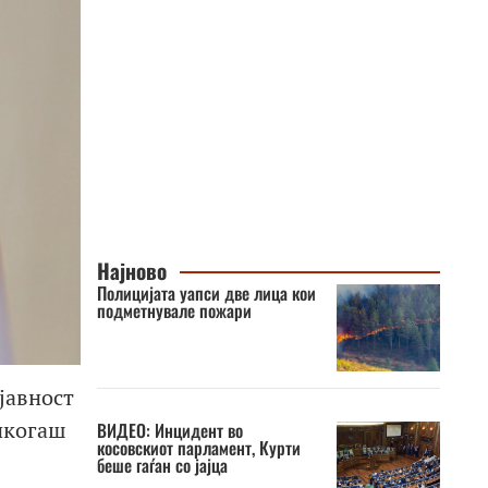
Најново
Полицијата уапси две лица кои
подметнувале пожари
јавност
никогаш
ВИДЕО: Инцидент во
косовскиот парламент, Курти
беше гаѓан со јајца