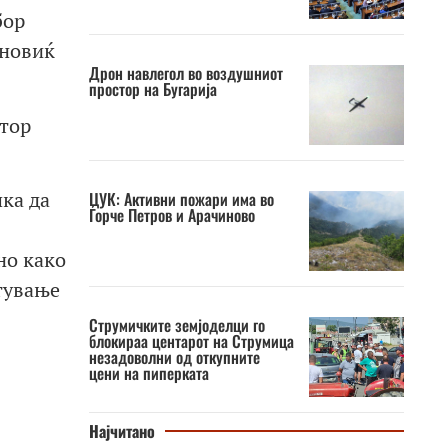
бор
ановиќ
Дрон навлегол во воздушниот
простор на Бугарија
втор
чка да
ЦУК: Активни пожари има во
Ѓорче Петров и Арачиново
но како
стување
Струмичките земјоделци го
блокираа центарот на Струмица
незадоволни од откупните
цени на пиперката
Најчитано