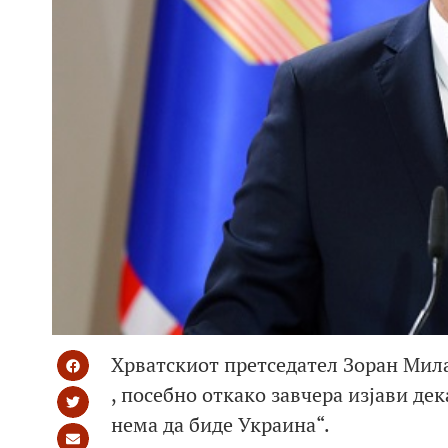
Хрватскиот претседател Зоран Милан
, посебно откако завчера изјави де
нема да биде Украина“.