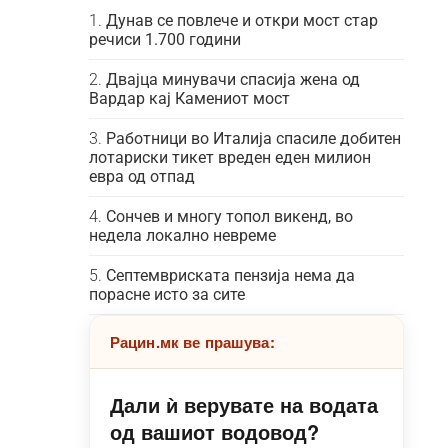
Дунав се повлече и откри мост стар
речиси 1.700 години
Двајца минувачи спасија жена од
Вардар кај Камениот мост
Работници во Италија спасиле добитен
лотариски тикет вреден еден милион
евра од отпад
Сончев и многу топол викенд, во
недела локално невреме
Септемвриската пензија нема да
порасне исто за сите
Рацин.мк ве прашува:
Дали ѝ верувате на водата
од вашиот водовод?