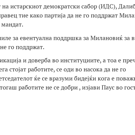
т на истарскиот демократски сабор (ИДС), Дали
 правец тие како партија да не го поддржат Мил
 мандат.
училе за евентуална поддршка за Милановиќ за 
 не го поддржат.
кација и доверба во институциите, а тоа е пре
га стојат работите, се оди во насока да не го
тседателот ќе се вразуми бидејќи кога е поваж
тогаш работите не се добри , изјави Паус во го