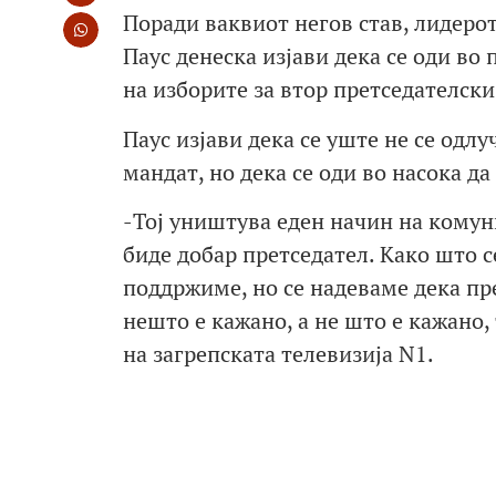
Поради ваквиот негов став, лидеро
Паус денеска изјави дека се оди во
на изборите за втор претседателски
Паус изјави дека се уште не се одл
мандат, но дека се оди во насока да
-Тој уништува еден начин на комуни
биде добар претседател. Како што се
поддржиме, но се надеваме дека пре
нешто е кажано, а не што е кажано, 
на загрепската телевизија N1.