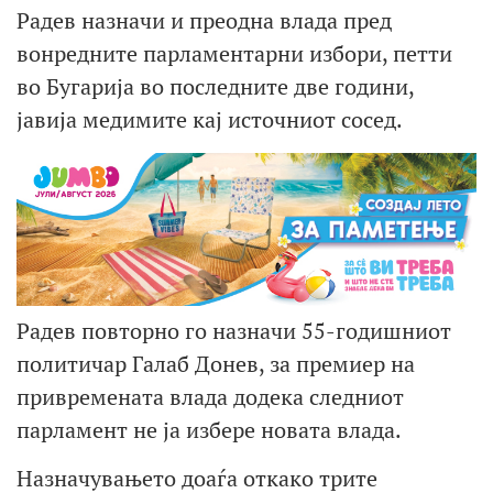
Радев назначи и преодна влада пред
вонредните парламентарни избори, петти
во Бугарија во последните две години,
јавија медимите кај источниот сосед.
Радев повторно го назначи 55-годишниот
политичар Галаб Донев, за премиер на
привремената влада додека следниот
парламент не ја избере новата влада.
Назначувањето доаѓа откако трите