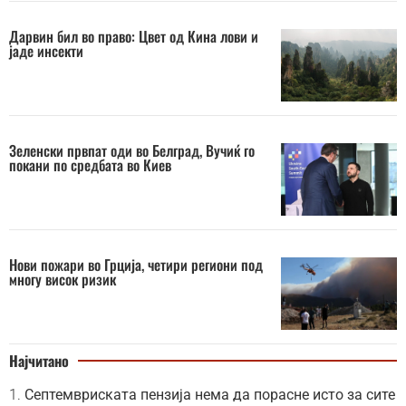
Дарвин бил во право: Цвет од Кина лови и
јаде инсекти
Зеленски првпат оди во Белград, Вучиќ го
покани по средбата во Киев
Нови пожари во Грција, четири региони под
многу висок ризик
Најчитано
Септемвриската пензија нема да порасне исто за сите