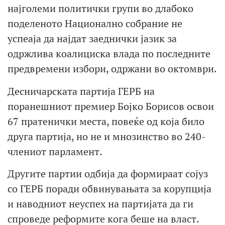
најголеми политички групи во длабоко
поделеното Национално собрание не
успеаја да најдат заеднички јазик за
одржлива коалициска влада по последните
предвремени избори, одржани во октомври.
Десничарската партија ГЕРБ на
поранешниот премиер Бојко Борисов освои
67 пратенички места, повеќе од која било
друга партија, но не и мнозинство во 240-
члениот парламент.
Другите партии одбија да формираат сојуз
со ГЕРБ поради обвинувањата за корупција
и наводниот неуспех на партијата да ги
спроведе реформите кога беше на власт.