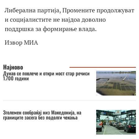
Либерална партија, Промените продолжуват
и социјалистите не најдоа доволно
поддршка за формирање влада.
Извор МИА
Најново
Дунав се повлече и откри мост стар речиси
1.700 години
Зголемен сообраќај низ Македонија, на
границите засега без подолги чекања