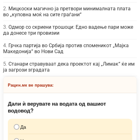
Мицкоски магично ја претвори минималната плата
во „куповна моќ на сите граѓани“
Одмор со скриени трошоци: Едно вадење пари може
да донесе три провизии
Грчка партија во Србија против споменикот „Мајка
Македонија“ во Нови Сад
Станари стравуваат дека проектот кај „Лимак“ ќе им
ја загрози зградата
Рацин.мк ве прашува:
Дали ѝ верувате на водата од вашиот
водовод?
Да