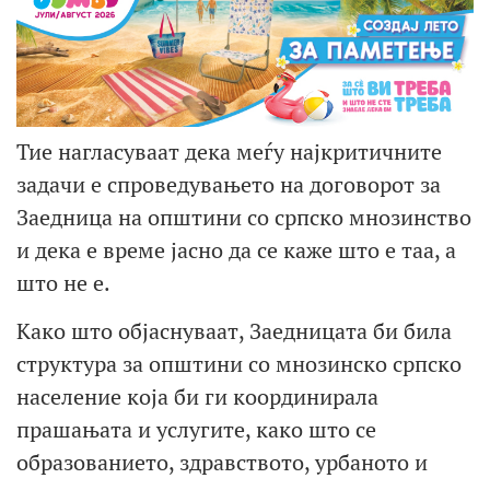
Тие нагласуваат дека меѓу најкритичните
задачи е спроведувањето на договорот за
Заедница на општини со српско мнозинство
и дека е време јасно да се каже што е таа, а
што не е.
Како што објаснуваат, Заедницата би била
структура за општини со мнозинско српско
население која би ги координирала
прашањата и услугите, како што се
образованието, здравството, урбаното и