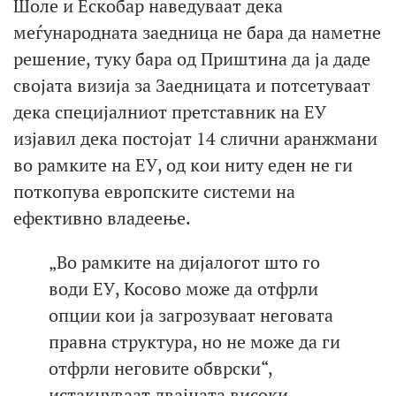
Шоле и Ескобар наведуваат дека
меѓународната заедница не бара да наметне
решение, туку бара од Приштина да ја даде
својата визија за Заедницата и потсетуваат
дека специјалниот претставник на ЕУ
изјавил дека постојат 14 слични аранжмани
во рамките на ЕУ, од кои ниту еден не ги
поткопува европските системи на
ефективно владеење.
„Во рамките на дијалогот што го
води ЕУ, Косово може да отфрли
опции кои ја загрозуваат неговата
правна структура, но не може да ги
отфрли неговите обврски“,
истакнуваат двајцата високи