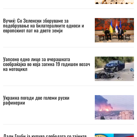
Вучиќ: Со Зеленски зборуваме за
подобрување на билатералните односи и
европскиот пат на двете земји
Уапсено едно лице за вчерашната
сообраќајка во која загина 19 годишен возач
на мотоцикл
Украина погоди две големи руски
рафинерии
Дали Груби ја купува слободата со тајните