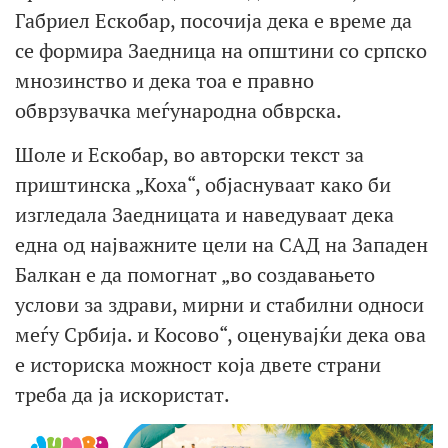
Габриел Ескобар, посочија дека е време да
се формира Заедница на општини со српско
мнозинство и дека тоа е правно
обврзувачка меѓународна обврска.
Шоле и Ескобар, во авторски текст за
приштинска „Коха“, објаснуваат како би
изгледала Заедницата и наведуваат дека
една од најважните цели на САД на Западен
Балкан е да помогнат „во создавањето
услови за здрави, мирни и стабилни односи
меѓу Србија. и Косово“, оценувајќи дека ова
е историска можност која двете страни
треба да ја искористат.