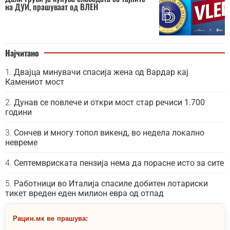
на ДУИ, прашуваат од ВЛЕН
Најчитано
Двајца минувачи спасија жена од Вардар кај
Камениот мост
Дунав се повлече и откри мост стар речиси 1.700
години
Сончев и многу топол викенд, во недела локално
невреме
Септемвриската пензија нема да порасне исто за сите
Работници во Италија спасиле добитен лотариски
тикет вреден еден милион евра од отпад
Рацин.мк ве прашува: