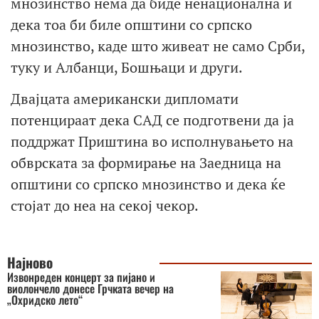
мнозинство нема да биде ненационална и
дека тоа би биле општини со српско
мнозинство, каде што живеат не само Срби,
туку и Албанци, Бошњаци и други.
Двајцата американски дипломати
потенцираат дека САД се подготвени да ја
поддржат Приштина во исполнувањето на
обврската за формирање на Заедница на
општини со српско мнозинство и дека ќе
стојат до неа на секој чекор.
Најново
Извонреден концерт за пијано и
виолончело донесе Грчката вечер на
„Охридско лето“