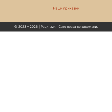
Наши приказни
© 2023 – 2026 | Рацин.мк | Сите права се задржани.