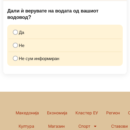
Дали ѝ верувате на водата од вашиот
водовод?
Да
Не
Не сум информиран
Македонија
Економија
Кластер ЕУ
Регион
Култура
Магазин
Спорт
Ставови