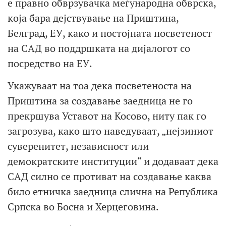
е правно обврзувачка меѓународна обврска,
која бара дејствување на Приштина,
Белград, ЕУ, како и постојната посветеност
на САД во поддршката на дијалогот со
посредство на ЕУ.
Укажуваат на тоа дека посветеноста на
Приштина за создавање заедница не го
прекршува Уставот на Косово, ниту пак го
загрозува, како што наведуваат, „нејзиниот
суверенитет, независност или
демократските институции“ и додаваат дека
САД силно се противат на создавање каква
било етничка заедница слична на Република
Српска во Босна и Херцеговина.