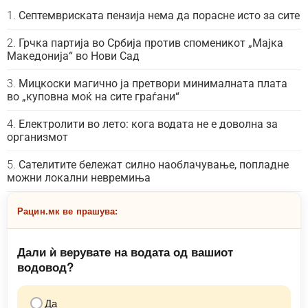
Септемвриската пензија нема да порасне исто за сите
Грчка партија во Србија против споменикот „Мајка
Македонија“ во Нови Сад
Мицкоски магично ја претвори минималната плата
во „куповна моќ на сите граѓани“
Електролити во лето: кога водата не е доволна за
организмот
Сателитите бележат силно наоблачување, попладне
можни локални невремиња
Рацин.мк ве прашува:
Дали ѝ верувате на водата од вашиот
водовод?
Да