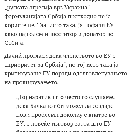
„руската агресија врз Украина“.
формулацијата Србија претходно не ја
користеше. Таа, исто така, ја пофали ЕУ
како најголем инвеститор и донатор во
Србија.
Дачиќ прогласи дека членството во ЕУ е
„приоритет за Србија“, но тој исто така ја
критикуваше ЕУ поради одолговлекувањето
на проширувањето.
„Тој наратив што често го слушаме,
дека Балканот би можел да создаде
нови проблеми доколку е внатре во
ЕУ, е повеќе изговор затоа што ЕУ