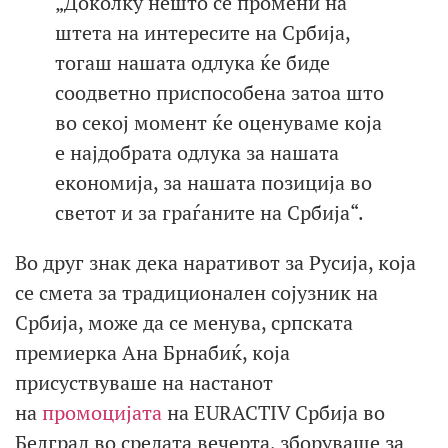
„Доколку нешто се промени на
штета на интересите на Србија,
тогаш нашата одлука ќе биде
соодветно приспособена затоа што
во секој момент ќе оценуваме која
е најдобрата одлука за нашата
економија, за нашата позиција во
светот и за граѓаните на Србија“.
Во друг знак дека наративот за Русија, која
се смета за традиционален сојузник на
Србија, може да се менува, српската
премиерка Ана Брнабиќ, која
присуствуваше на настанот
на
промоцијата
на EURACTIV Србија во
Белград во средата вечерта, зборуваше за