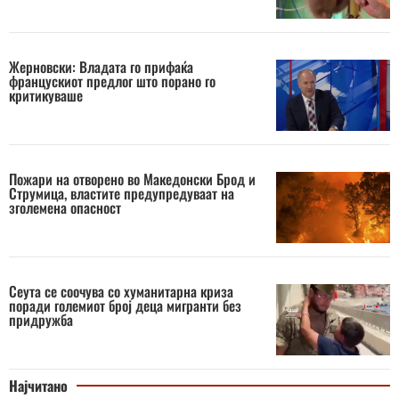
Жерновски: Владата го прифаќа
францускиот предлог што порано го
критикуваше
Пожари на отворено во Македонски Брод и
Струмица, властите предупредуваат на
зголемена опасност
Сеута се соочува со хуманитарна криза
поради големиот број деца мигранти без
придружба
Најчитано