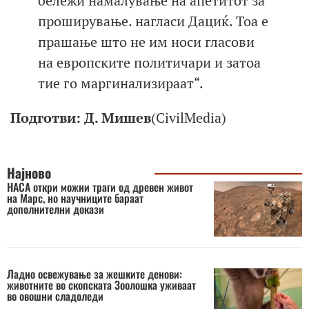
бележи намалување на апетитот за
проширување. нагласи Дациќ. Тоа е
прашање што не им носи гласови
на европските политичари и затоа
тие го маргинализираат“.
Подготви: Д. Мишев
(CivilMedia)
Најново
НАСА откри можни траги од древен живот
на Марс, но научниците бараат
дополнителни докази
Ладно освежување за жешките денови:
животните во скопската Зоолошка уживаат
во овошни сладоледи