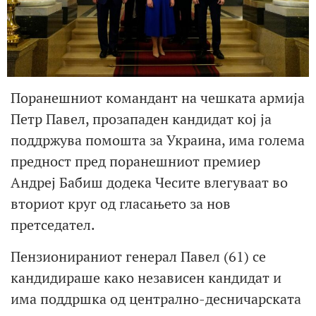
Поранешниот командант на чешката армија
Петр Павел, прозападен кандидат кој ја
поддржува помошта за Украина, има голема
предност пред поранешниот премиер
Андреј Бабиш додека Чесите влегуваат во
вториот круг од гласањето за нов
претседател.
Пензионираниот генерал Павел (61) се
кандидираше како независен кандидат и
има поддршка од централно-десничарската