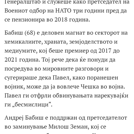
Генералштаб и служеше како претседател на
Воениот одбор на НАТО три години пред да
се пензионира во 2018 година.
Бабиш (68) е деловен магнат во секторот на
хемикалиите, храната, земјоделството и
медиумите, кој беше премиер од 2017 до
2021 година. Тој рече дека ќе понуди да
посредува во мировните разговори и
сугерираше дека Павел, како поранешен
војник, може да ја вовлече Чешка во војна.
Павел ги отфрли обвинувањата нарекувајќи
ги „бесмислици“.
Андреј Бабиш е поддржан од претседателот
во заминување Милош Земан, кој се