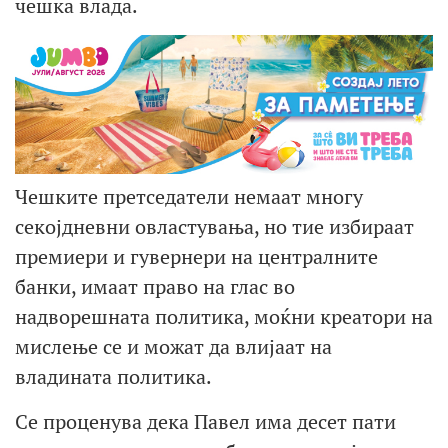
чешка влада.
Чешките претседатели немаат многу
секојдневни овластувања, но тие избираат
премиери и гувернери на централните
банки, имаат право на глас во
надворешната политика, моќни креатори на
мислење се и можат да влијаат на
владината политика.
Се проценува дека Павел има десет пати