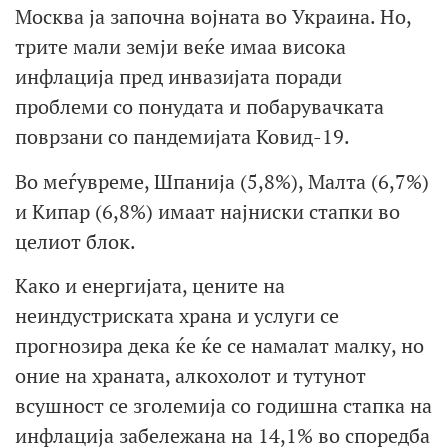
Москва ја започна војната во Украина. Но,
трите мали земји веќе имаа висока
инфлација пред инвазијата поради
проблеми со понудата и побарувачката
поврзани со пандемијата Ковид-19.
Во меѓувреме, Шпанија (5,8%), Малта (6,7%)
и Кипар (6,8%) имаат најниски стапки во
целиот блок.
Како и енергијата, цените на
неиндустриската храна и услуги се
прогнозира дека ќе ќе се намалат малку, но
оние на храната, алкохолот и тутунот
всушност се зголемија со годишна стапка на
инфлација забележана на 14,1% во споредба