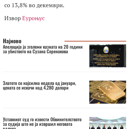
со 13,8% во декември.
Извор
Еуроњус
Најново
Апелација ја зголеми казната на 20 години
за убиството на Сузана Серенакова
Златото со најсилна недела од јануари,
цената се искачи над 4.280 долари
Уставниот суд го извести Обвинителството
за судија што не ја извршил неговата
одлука