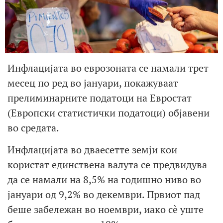
Инфлацијата во еврозоната се намали трет
месец по ред во јануари, покажуваат
прелиминарните податоци на Евростат
(Европски статистички податоци) објавени
во средата.
Инфлацијата во дваесетте земји кои
користат единствена валута се предвидува
да се намали на 8,5% на годишно ниво во
јануари од 9,2% во декември. Првиот пад
беше забележан во ноември, иако сè уште