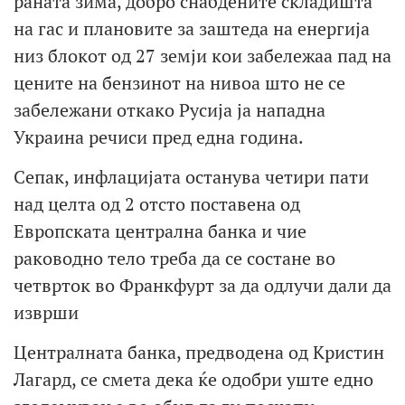
раната зима, добро снабдените складишта
на гас и плановите за заштеда на енергија
низ блокот од 27 земји кои забележаа пад на
цените на бензинот на нивоа што не се
забележани откако Русија ја нападна
Украина речиси пред една година.
Сепак, инфлацијата останува четири пати
над целта од 2 отсто поставена од
Европската централна банка и чие
раководно тело треба да се состане во
четврток во Франкфурт за да одлучи дали да
изврши
Централната банка, предводена од Кристин
Лагард, се смета дека ќе одобри уште едно