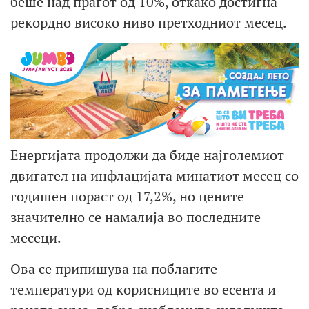
беше над прагот од 10%, откако достигна
рекордно високо ниво претходниот месец.
Енергијата продолжи да биде најголемиот
двигател на инфлацијата минатиот месец со
годишен пораст од 17,2%, но цените
значително се намалија во последните
месеци.
Ова се припишува на поблагите
температури од корисниците во есента и