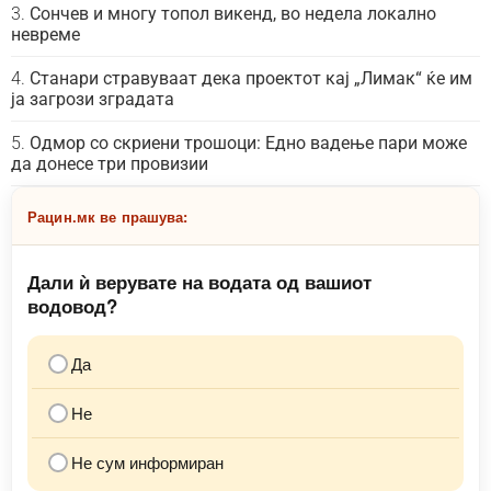
Сончев и многу топол викенд, во недела локално
невреме
Станари стравуваат дека проектот кај „Лимак“ ќе им
ја загрози зградата
Одмор со скриени трошоци: Едно вадење пари може
да донесе три провизии
Рацин.мк ве прашува:
Дали ѝ верувате на водата од вашиот
водовод?
Да
Не
Не сум информиран