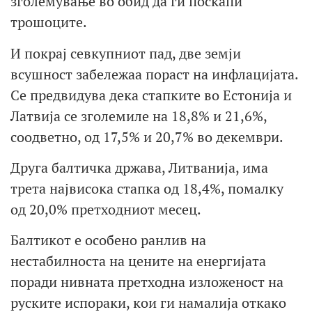
зголемување во обид да ги поскапи
трошоците.
И покрај севкупниот пад, две земји
всушност забележаа пораст на инфлацијата.
Се предвидува дека стапките во Естонија и
Латвија се зголемиле на 18,8% и 21,6%,
соодветно, од 17,5% и 20,7% во декември.
Друга балтичка држава, Литванија, има
трета највисока стапка од 18,4%, помалку
од 20,0% претходниот месец.
Балтикот е особено ранлив на
нестабилноста на цените на енергијата
поради нивната претходна изложеност на
руските испораки, кои ги намалија откако