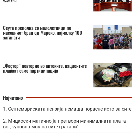
Сеута преполна со малолетници по
масовниот бран од Мароко, најмалку 100
загинати
„Фостер“ повторно во аптеките, пациентите
плаќаат само партиципација
Најчитано
Септемвриската пензија нема да порасне исто за сите
Мицкоски магично ја претвори минималната плата
во „куповна моќ на сите граѓани“