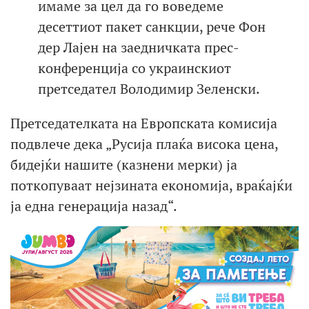
имаме за цел да го воведеме
десеттиот пакет санкции, рече Фон
дер Лајен на заедничката прес-
конференција со украинскиот
претседател Володимир Зеленски.
Претседателката на Европската комисија
подвлече дека „Русија плаќа висока цена,
бидејќи нашите (казнени мерки) ја
поткопуваат нејзината економија, враќајќи
ја една генерација назад“.