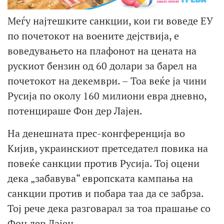
Меѓу најтешките санкции, кои ги воведе ЕУ
по почетокот на воените дејствија, е
воведувањето на плафонот на цената на
рускиот бензин од 60 долари за барел на
почетокот на декември. – Тоа веќе ја чини
Русија по околу 160 милиони евра дневно,
потенцираше Фон дер Лајен.
На денешната прес-конгференција во
Кијив, украинскиот претседател повика на
повеќе санкции против Русија. Тој оцени
дека „забавува“ европската кампања на
санкции против и побара таа да се забрза.
Тој рече дека разговарал за тоа прашање со
Фон дер Лајен.