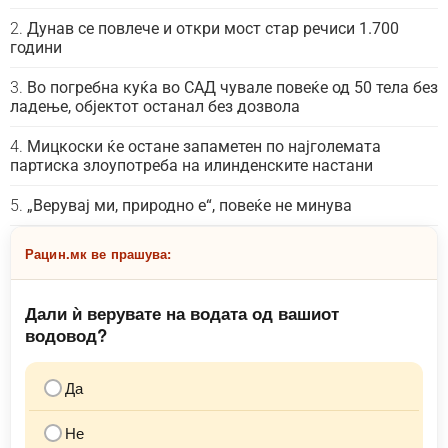
Дунав се повлече и откри мост стар речиси 1.700
години
Во погребна куќа во САД чувале повеќе од 50 тела без
ладење, објектот останал без дозвола
Мицкоски ќе остане запаметен по најголемата
партиска злоупотреба на илинденските настани
„Верувај ми, природно е“, повеќе не минува
Рацин.мк ве прашува:
Дали ѝ верувате на водата од вашиот
водовод?
Да
Не