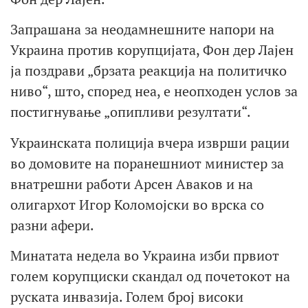
Запрашана за неодамнешните напори на
Украина против корупцијата, Фон дер Лајен
ја поздрави „брзата реакција на политичко
ниво“, што, според неа, е неопходен услов за
постигнување „опипливи резултати“.
Украинската полиција вчера изврши рации
во домовите на поранешниот министер за
внатрешни работи Арсен Аваков и на
олигархот Игор Коломојски во врска со
разни афери.
Минатата недела во Украина изби првиот
голем корупциски скандал од почетокот на
руската инвазија. Голем број високи