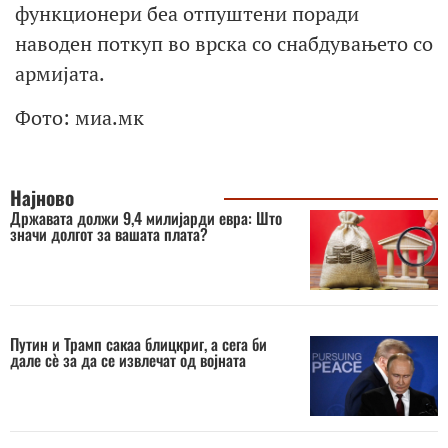
функционери беа отпуштени поради
наводен поткуп во врска со снабдувањето со
армијата.
Фото: миа.мк
Најново
Државата должи 9,4 милијарди евра: Што
значи долгот за вашата плата?
Путин и Трамп сакаа блицкриг, a сега би
дале сè за да се извлечат од војната