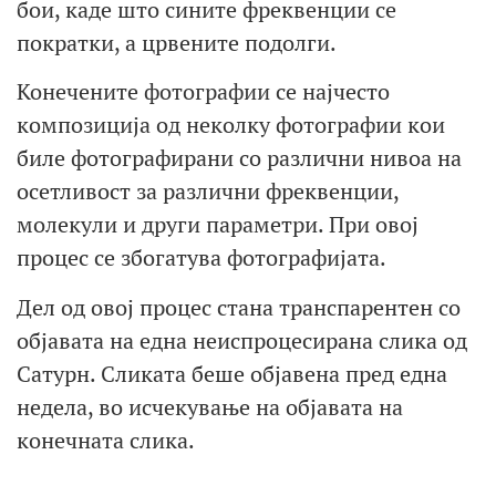
бои, каде што сините фреквенции се
пократки, а црвените подолги.
Конечените фотографии се најчесто
композиција од неколку фотографии кои
биле фотографирани со различни нивоа на
осетливост за различни фреквенции,
молекули и други параметри. При овој
процес се збогатува фотографијата.
Дел од овој процес стана транспарентен со
објавата на една неиспроцесирана слика од
Сатурн. Сликата беше објавена пред една
недела, во исчекување на објавата на
конечната слика.