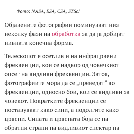
Фото: NASA, ESA, CSA, STScI
Објавените фотографии поминуваат низ
неколку фази на
обработка
за да ја добијат
нивната конечна форма.
Телескопот е осетлив и на инфрацрвени
фреквенции, кои се надвор од човечкиот
опсег на видливи фреквенции. Затоа,
фотографиите мора да се „преведат“ во
фреквенции, односно бои, кои се видливи за
човекот. Пократките фреквенции се
поставуваат како сини, а подолгите како
црвени. Сината и црвената боја се на
обратни страни на видливиот спектар на