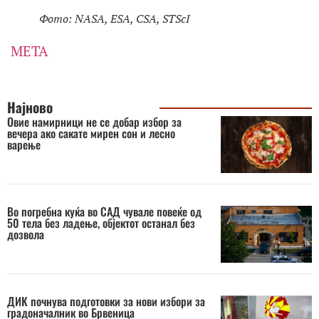
Фото: NASA, ESA, CSA, STScI
МЕТА
Најново
Овие намирници не се добар избор за
вечера ако сакате мирен сон и лесно
варење
Во погребна куќа во САД чувале повеќе од
50 тела без ладење, објектот останал без
дозвола
ДИК почнува подготовки за нови избори за
градоначалник во Брвеница