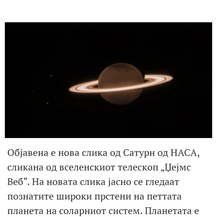
Објавена е нова слика од Сатурн од НАСА,
сликана од вселенскиот телескоп „Џејмс
Веб“. На новата слика јасно се гледаат
познатите широки прстени на петтата
планета на соларниот систем. Планетата е