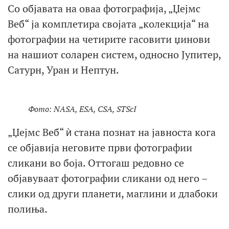
Со објавата на оваа фотографија, „Џејмс
Веб“ ја комплетира својата „колекција“ на
фотографии на четирите гасовити џинови
на нашиот соларен систем, односно Јупитер,
Сатурн, Уран и Нептун.
Фото: NASA, ESA, CSA, STScI
„Џејмс Веб“ ѝ стана познат на јавноста кога
се објавија неговите први фотографии
сликани во боја. Оттогаш редовно се
објавуваат фотографии сликани од негo –
слики од други планети, маглини и длабоки
полиња.