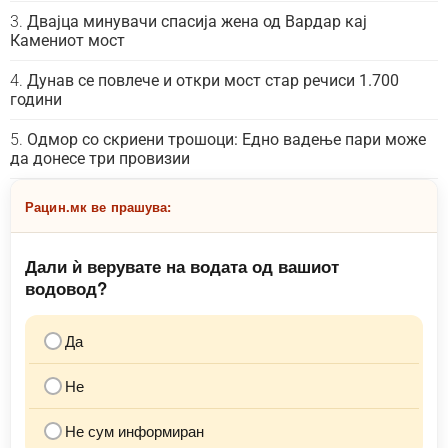
Двајца минувачи спасија жена од Вардар кај
Камениот мост
Дунав се повлече и откри мост стар речиси 1.700
години
Одмор со скриени трошоци: Едно вадење пари може
да донесе три провизии
Рацин.мк ве прашува:
Дали ѝ верувате на водата од вашиот
водовод?
Да
Не
Не сум информиран