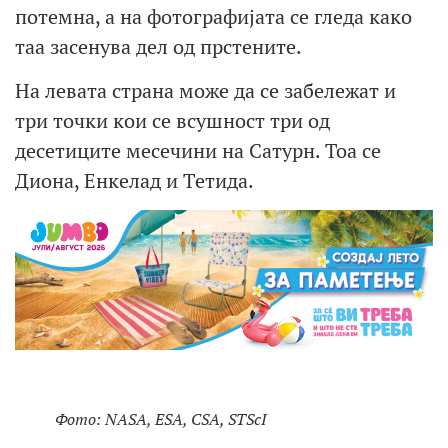
потемна, а на фотографијата се гледа како
таа засенува дел од прстените.
На левата страна може да се забележат и
три точки кои се всушност три од
десетиците месечини на Сатурн. Тоа се
Диона, Енкелад и Tетида.
Фото: NASA, ESA, CSA, STScI