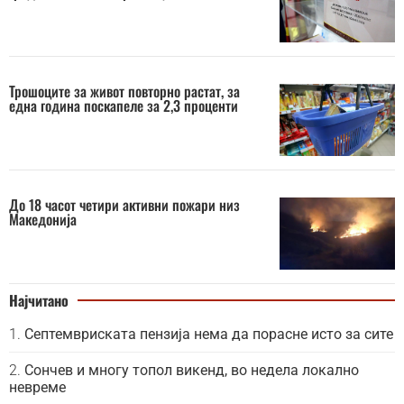
Трошоците за живот повторно растат, за
една година поскапеле за 2,3 проценти
До 18 часот четири активни пожари низ
Македонија
Најчитано
Септемвриската пензија нема да порасне исто за сите
Сончев и многу топол викенд, во недела локално
невреме