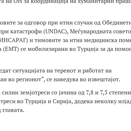
та на ОН за координација на хуманитарни пра
мовите за одговор при итни случаи од Обединет
 при катастрофи (UNDAC), Меѓународната совет
 (ИНСАРАГ) и тимовите за итна медицинска пом
а (ЕМТ) се мобилизирани во Турција за да помо
дат ситуацијата на теренот и работат на
и во регионот“, се наведува во извештајот.
силни земјотреси со јачина од 7,8 и 7,5 степен
отреси во Турција и Сирија, додека неколку илја
 главата.