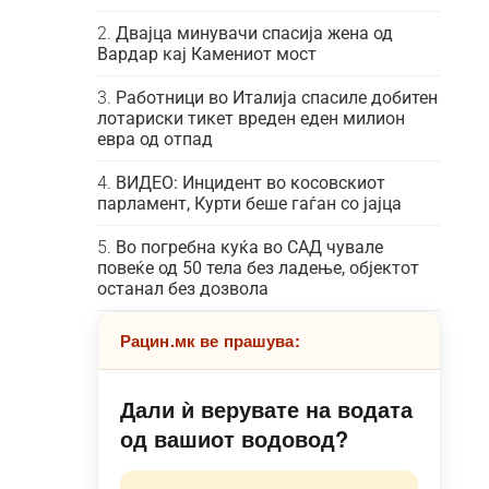
Двајца минувачи спасија жена од
Вардар кај Камениот мост
Работници во Италија спасиле добитен
лотариски тикет вреден еден милион
евра од отпад
ВИДЕО: Инцидент во косовскиот
парламент, Курти беше гаѓан со јајца
Во погребна куќа во САД чувале
повеќе од 50 тела без ладење, објектот
останал без дозвола
Рацин.мк ве прашува:
Дали ѝ верувате на водата
од вашиот водовод?