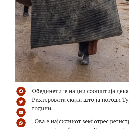
Обединетите нации соопштија дека з
Рихтеровата скала што ја погоди Ту
години.
„Ова е најсилниот земјотрес регистр