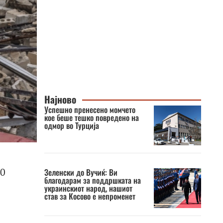
Најново
Успешно пренесено момчето
кое беше тешко повредено на
одмор во Турција
80
Зеленски до Вучиќ: Ви
благодарам за поддршката на
украинскиот народ, нашиот
став за Косово е непроменет