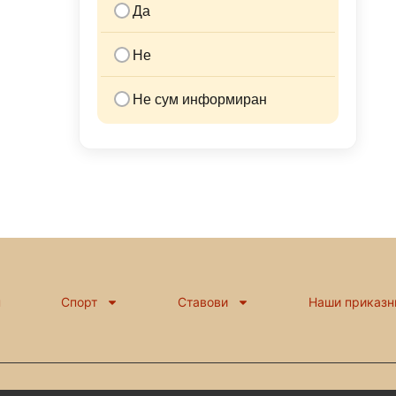
Да
Не
Не сум информиран
н
Спорт
Ставови
Наши приказн