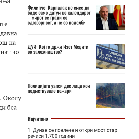
шања
Филипче: Карпалак не смее да
биде само датум во календарот
– мирот се гради со
одговорност, а не со поделби
ите
одавна
ош на
ДУИ: Кој го држи Изет Меџити
гнат во
во заложништво?
Полицијата уапси две лица кои
подметнувале пожари
и. Околу
ди беа
Најчитано
Дунав се повлече и откри мост стар
речиси 1.700 години