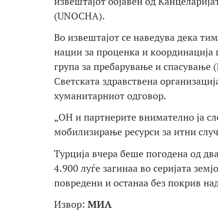
извештајот објавен од Канцеларија
(UNOCHA).
Во извештајот се наведува дека ти
нации за проценка и координација
група за пребарување и спасување
Светската здравствена организациј
хуманитарниот одговор.
„ОН и партнерите внимателно ја сле
мобилизирање ресурси за итни случа
Турција вчера беше погодена од два 
4.900 луѓе загинаа во серијата земј
повредени и останаа без покрив над
Извор:
МИА