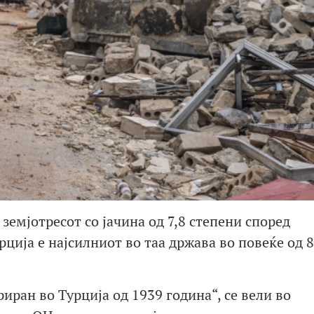
емјотресот со јачина од 7,8 степени според
рција е најсилниот во таа држава во повеќе од 
иран во Турција од 1939 година“, се вели во