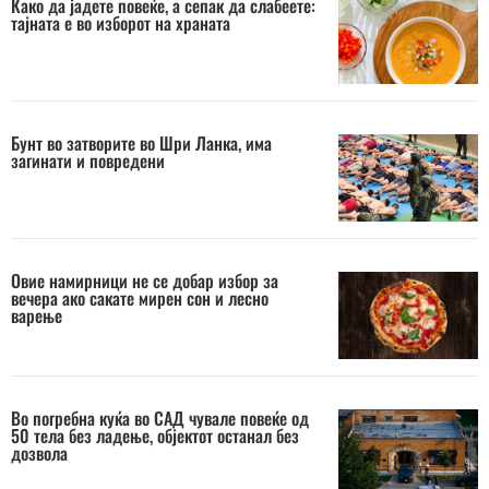
Како да јадете повеќе, а сепак да слабеете:
тајната е во изборот на храната
Бунт во затворите во Шри Ланка, има
загинати и повредени
Овие намирници не се добар избор за
вечера ако сакате мирен сон и лесно
варење
Во погребна куќа во САД чувале повеќе од
50 тела без ладење, објектот останал без
дозвола