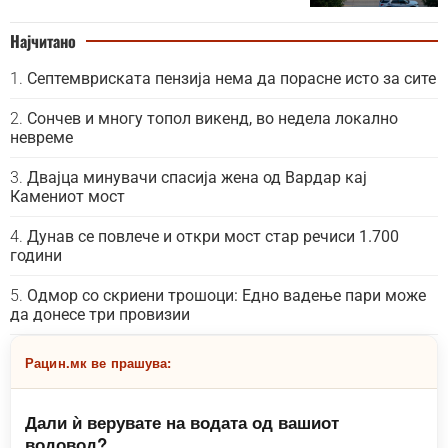
Најчитано
Септемвриската пензија нема да порасне исто за сите
Сончев и многу топол викенд, во недела локално
невреме
Двајца минувачи спасија жена од Вардар кај
Камениот мост
Дунав се повлече и откри мост стар речиси 1.700
години
Одмор со скриени трошоци: Едно вадење пари може
да донесе три провизии
Рацин.мк ве прашува:
Дали ѝ верувате на водата од вашиот
водовод?