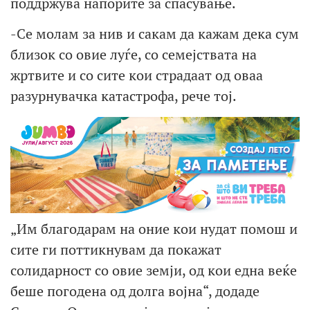
поддржува напорите за спасување.
-Се молам за нив и сакам да кажам дека сум
близок со овие луѓе, со семејствата на
жртвите и со сите кои страдаат од оваа
разурнувачка катастрофа, рече тој.
„Им благодарам на оние кои нудат помош и
сите ги поттикнувам да покажат
солидарност со овие земји, од кои една веќе
беше погодена од долга војна“, додаде