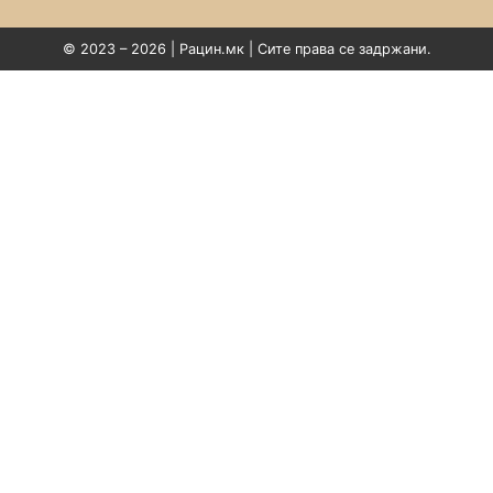
© 2023 – 2026 | Рацин.мк | Сите права се задржани.