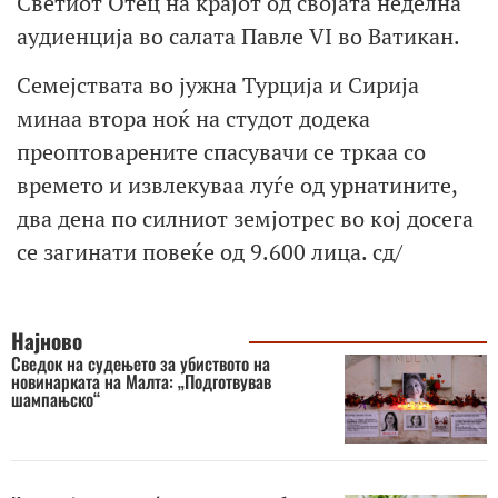
Светиот Отец на крајот од својата неделна
аудиенција во салата Павле VI во Ватикан.
Семејствата во јужна Турција и Сирија
минаа втора ноќ на студот додека
преоптоварените спасувачи се тркаа со
времето и извлекуваа луѓе од урнатините,
два дена по силниот земјотрес во кој досега
се загинати повеќе од 9.600 лица. сд/
Најново
Сведок на судењето за убиството на
новинарката на Малта: „Подготвував
шампањско“