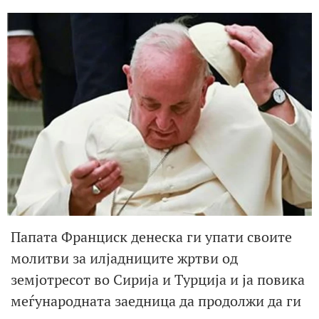
Папата Франциск денеска ги упати своите
молитви за илјадниците жртви од
земјотресот во Сирија и Турција и ја повика
меѓународната заедница да продолжи да ги