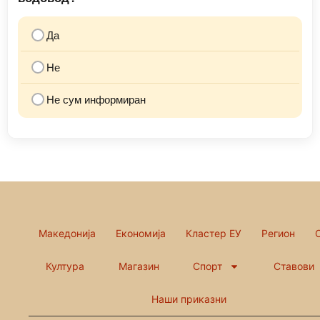
Да
Не
Не сум информиран
Македонија
Економија
Кластер ЕУ
Регион
Култура
Магазин
Спорт
Ставови
Наши приказни