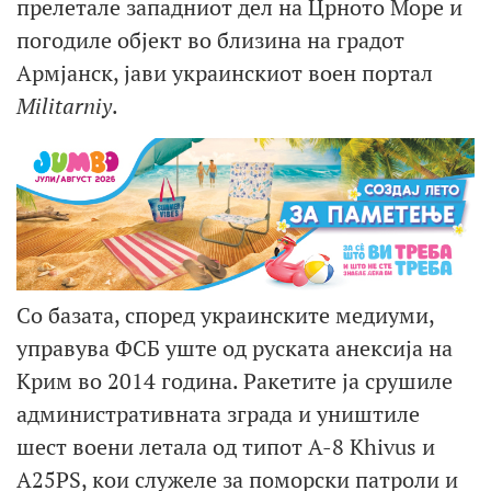
прелетале западниот дел на Црното Море и
погодиле објект во близина на градот
Армјанск, јави украинскиот воен портал
Militarniy
.
Со базата, според украинските медиуми,
управува ФСБ уште од руската анексија на
Крим во 2014 година. Ракетите ја срушиле
административната зграда и уништиле
шест воени летала од типот A-8 Khivus и
A25PS, кои служеле за поморски патроли и