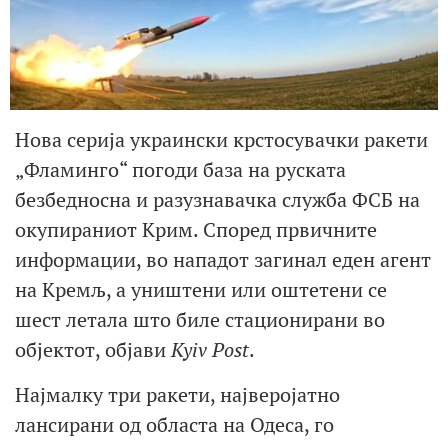
Нова серија украински крстосувачки ракети
„Фламинго“ погоди база на руската
безбедносна и разузнавачка служба ФСБ на
окупираниот Крим. Според првичните
информации, во нападот загинал еден агент
на Кремљ, а уништени или оштетени се
шест летала што биле стационирани во
објектот, објави
Kyiv Post
.
Најмалку три ракети, најверојатно
лансирани од областа на Одеса, го