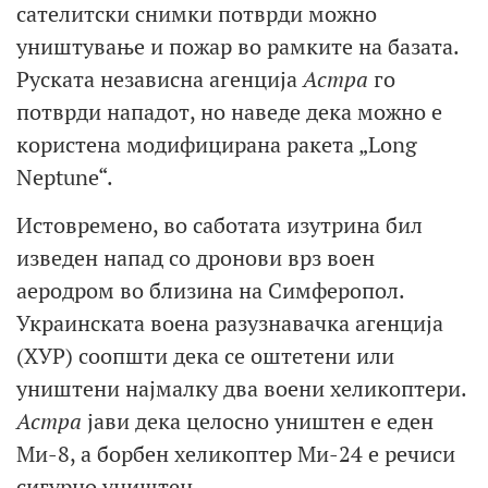
сателитски снимки потврди можно
уништување и пожар во рамките на базата.
Руската независна агенција
Астра
го
потврди нападот, но наведе дека можно е
користена модифицирана ракета „Long
Neptune“.
Истовремено, во саботата изутрина бил
изведен напад со дронови врз воен
аеродром во близина на Симферопол.
Украинската воена разузнавачка агенција
(ХУР) соопшти дека се оштетени или
уништени најмалку два воени хеликоптери.
Астра
јави дека целосно уништен е еден
Ми-8, а борбен хеликоптер Ми-24 е речиси
сигурно уништен.