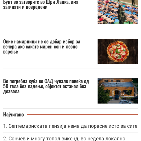
Бунт во затворите во Шри Ланка, има
загинати и повредени
Овие намирници не се добар избор за
вечера ако сакате мирен сон и лесно
варење
Во погребна куќа во САД чувале повеќе од
50 тела без ладење, објектот останал без
дозвола
Најчитано
Септемвриската пензија нема да порасне исто за сите
Сончев и многу топол викенд, во недела локално