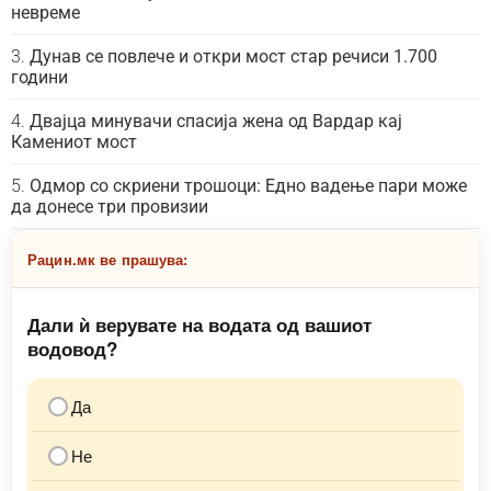
невреме
Дунав се повлече и откри мост стар речиси 1.700
години
Двајца минувачи спасија жена од Вардар кај
Камениот мост
Одмор со скриени трошоци: Едно вадење пари може
да донесе три провизии
Рацин.мк ве прашува:
Дали ѝ верувате на водата од вашиот
водовод?
Да
Не