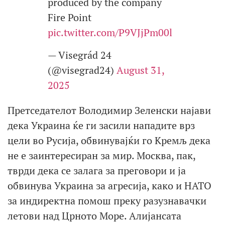
produced by the company
Fire Point
pic.twitter.com/P9VJjPm00l
— Visegrád 24
(@visegrad24)
August 31,
2025
Претседателот Володимир Зеленски најави
дека Украина ќе ги засили нападите врз
цели во Русија, обвинувајќи го Кремљ дека
не е заинтересиран за мир. Москва, пак,
тврди дека се залага за преговори и ја
обвинува Украина за агресија, како и НАТО
за индиректна помош преку разузнавачки
летови над Црното Море. Алијансата