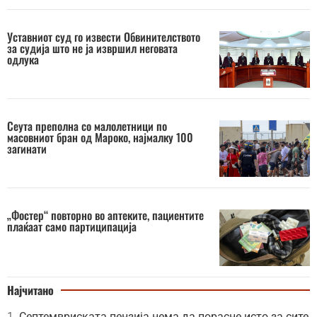
Уставниот суд го извести Обвинителството
за судија што не ја извршил неговата
одлука
Сеута преполна со малолетници по
масовниот бран од Мароко, најмалку 100
загинати
„Фостер“ повторно во аптеките, пациентите
плаќаат само партиципација
Најчитано
Септемвриската пензија нема да порасне исто за сите