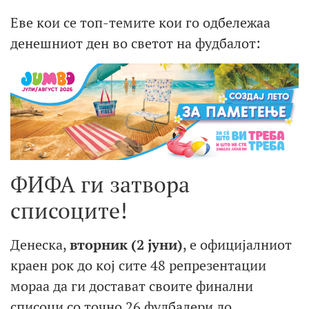
Еве кои се топ-темите кои го одбележаа
денешниот ден во светот на фудбалот:
ФИФА ги затвора
списоците!
Денеска,
вторник (2 јуни)
, е официјалниот
краен рок до кој сите 48 репрезентации
мораа да ги достават своите финални
списоци со точно 26 фудбалери до