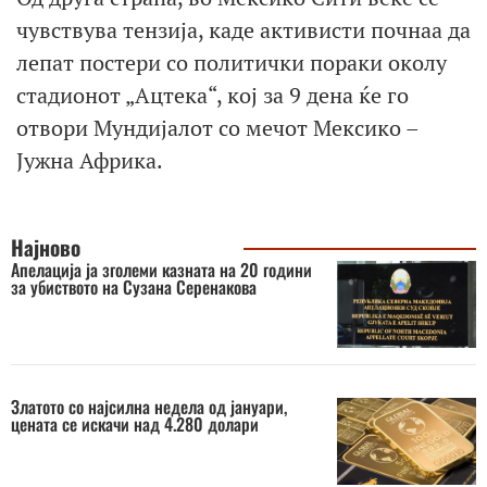
чувствува тензија, каде активисти почнаа да
лепат постери со политички пораки околу
стадионот „Ацтека“, кој за 9 дена ќе го
отвори Мундијалот со мечот Мексико –
Јужна Африка.
Најново
Апелација ја зголеми казната на 20 години
за убиството на Сузана Серенакова
Златото со најсилна недела од јануари,
цената се искачи над 4.280 долари