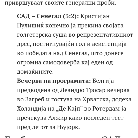
привршуваат своите генерални проби.
САД – Сенегал (3:2):
Кристијан
Пулишиќ конечно ја прекина својата
голгетерска суша во репрезентативниот
дрес, постигнувајќи гол и асистенција
во победата над Сенегал, што донесе
огромна самодоверба кај еден од
домаќините.
Вечерва на програмата:
Белгија
предводена од Леандро Тросар вечерва
во Загреб и гостува на Хрватска, додека
Холандија на „Де Кајп“ во Ротердам ја
пречекува Алжир како последен тест
пред летот за Њујорк.