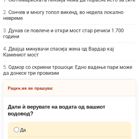
Сончев и многу топол викенд, во недела локално
невреме
Дунав се повлече и откри мост стар речиси 1.700
години
Двајца минувачи спасија жена од Вардар кај
Камениот мост
Одмор со скриени трошоци: Едно вадење пари може
да донесе три провизии
Рацин.мк ве прашува:
Дали ѝ верувате на водата од вашиот
водовод?
Да