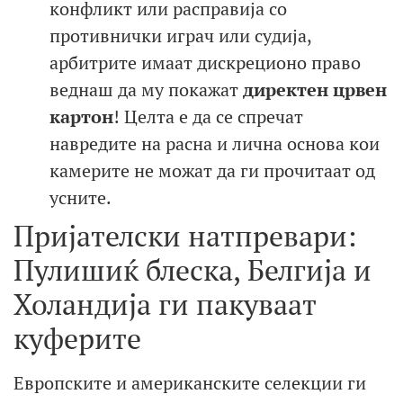
конфликт или расправија со
противнички играч или судија,
арбитрите имаат дискреционо право
веднаш да му покажат
директен црвен
картон
! Целта е да се спречат
навредите на расна и лична основа кои
камерите не можат да ги прочитаат од
усните.
Пријателски натпревари:
Пулишиќ блеска, Белгија и
Холандија ги пакуваат
куферите
Европските и американските селекции ги