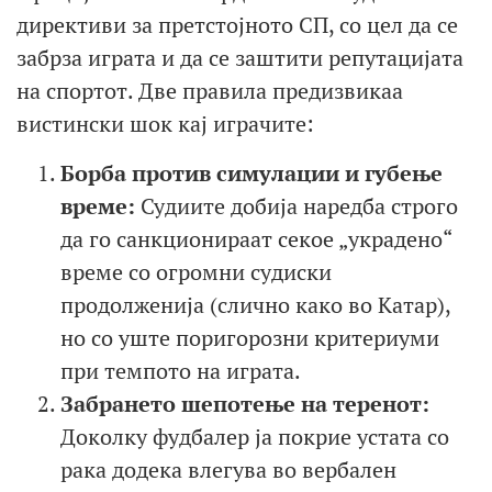
директиви за претстојното СП, со цел да се
забрза играта и да се заштити репутацијата
на спортот.
Две правила предизвикаа
вистински шок кај играчите:
Борба против симулации и губење
време:
Судиите добија наредба строго
да го санкционираат секое „украдено“
време со огромни судиски
продолженија (слично како во Катар),
но со уште поригорозни критериуми
при темпото на играта.
Забрането шепотење на теренот:
Доколку фудбалер ја покрие устата со
рака додека влегува во вербален