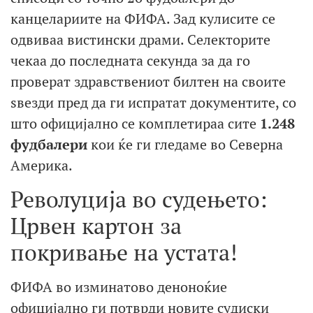
канцелариите на ФИФА.
Зад кулисите се
одвиваа вистински драми. Селекторите
чекаа до последната секунда за да го
проверат здравствениот билтен на своите
ѕвезди пред да ги испратат документите, со
што официјално се комплетираа сите
1.248
фудбалери
кои ќе ги гледаме во Северна
Америка.
Револуција во судењето:
Црвен картон за
покривање на устата!
ФИФА во изминатово деноноќие
официјално ги потврди новите судиски