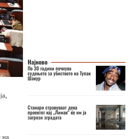
Најново
По 30 години почнува
судењето за убиството на Тупак
Шакур
ја,
Станари стравуваат дека
проектот кај „Лимак“ ќе им ја
загрози зградата
 на