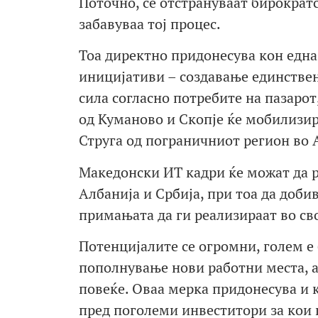
Поточно, се отстрануваат бирократ
забавуваа тој процес.
Тоа директно придонесува кон една
иницијативи – создавање единствен
сила согласно потребите на пазаро
од Куманово и Скопје ќе мобилизир
Струга од пограничниот регион во 
Македонски ИТ кадри ќе можат да ра
Албанија и Србија, при тоа да добив
примањата да ги реализираат во сво
Потенцијалите се огромни, голем е 
пополнување нови работни места, а
повеќе. Оваа мерка придонесува и к
пред поголеми инвеститори за кои 