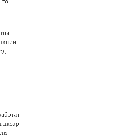
 го
отна
мпании
од
работат
н пазар
или