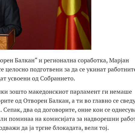
рен Балкан“ и регионална соработка, Марјан
е целосно подготвени за да се укинат работнит
дат усвоени од Собранието.
чки зошто македонскиот парламент ги немаше
ите од Отворен Балкан, а ти во главно се свед
. Сепак, два од договорите, оние кои се однесув
оли поминаа на комисијата за надворешни рабо
дважи да ја тргне блокадата, вели тој.