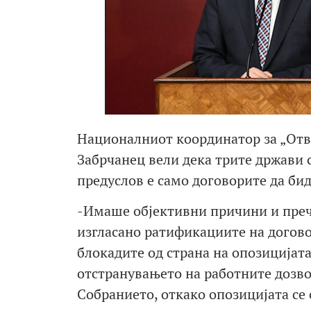
Националниот координатор за „Отво
Забрчанец вели дека трите држави с
предуслов е само договорите да би
-Имаше објективни причини и пре
изгласано ратификациите на договор
блокадите од страна на опозицијата
отстранувањето на работните дозв
Собранието, откако опозицијата се о