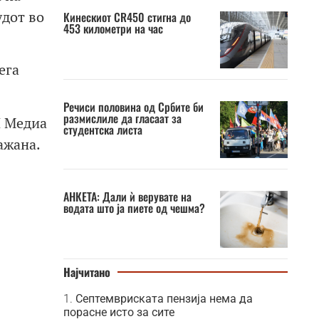
удот во
Кинескиот CR450 стигна до
453 километри на час
ега
Речиси половина од Србите би
размислиле да гласаат за
Л Медиа
студентска листа
ажана.
АНКЕТА: Дали ѝ верувате на
водата што ја пиете од чешма?
Најчитано
Септемвриската пензија нема да
порасне исто за сите