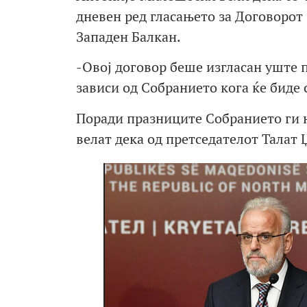
дневен ред гласањето за Договорот 
Западен Балкан.
-Овој договор беше изгласан уште п
зависи од Собранието кога ќе биде
Поради празниците Собранието ги 
велат дека од претседателот Талат 