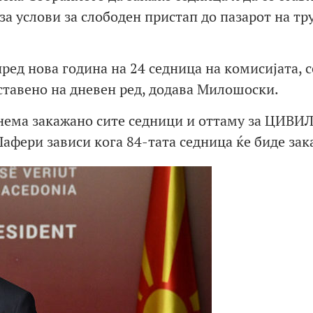
за услови за слободен пристап до пазарот на тр
ред нова година на 24 седница на комисијата, с
 ставено на дневен ред, додава Милошоски.
нема закажано сите седници и оттаму за ЦИВИ
Џафери зависи кога 84-тата седница ќе биде зак