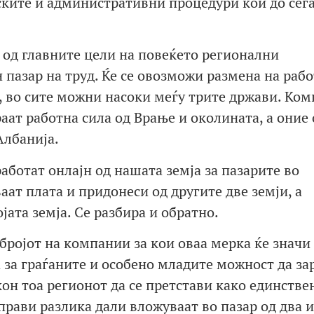
ските и административни процедури кои до сега
 од главните цели на повеќето регионални
 пазар на труд. Ќе се овозможи размена на раб
т, во сите можни насоки меѓу трите држави. Ко
аат работна сила од Врање и околината, а оние 
Албанија.
ботат онлајн од нашата земја за пазарите во
аат плата и придонеси од другите две земји, а
јата земја. Се разбира и обратно.
бројот на компании за кои оваа мерка ќе значи
 за граѓаните и особено младите можност да за
он тоа регионот да се претстави како единстве
прави разлика дали вложуваат во пазар од два 