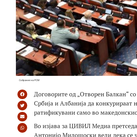
Собрание на РСМ
Договорите од „Отворен Балкан“ со
Србија и Албанија да конкурираат на
ратификувани само во македонскио
Во изјава за ЦИВИЛ Медиа претседа
Антонијо Милошоски вели дека се ч