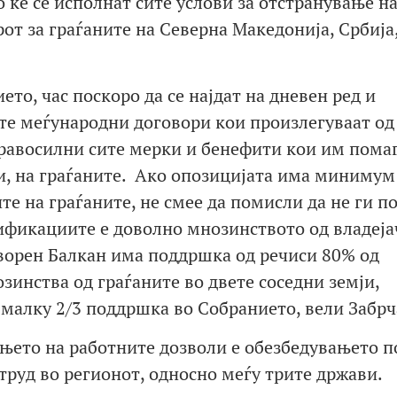
 ќе се исполнат сите услови за отстранување н
от за граѓаните на Северна Македонија, Србија
то, час поскоро да се најдат на дневен ред и
те меѓународни договори кои произлегуваат од
правосилни сите мерки и бенефити кои им помаг
и, на граѓаните. Ако опозицијата има минимум
те на граѓаните, не смее да помисли да не ги 
ификациите е доволно мнозинството од владеја
ворен Балкан има поддршка од речиси 80% од
зинства од граѓаните во двете соседни земји,
јмалку 2/3 поддршка во Собранието, вели Забрч
њето на работните дозволи е обезбедувањето 
труд во регионот, односно меѓу трите држави.