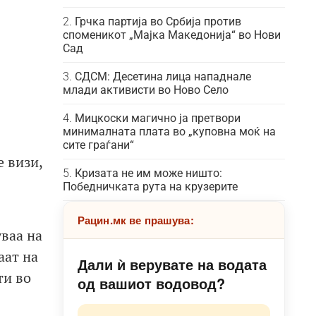
Грчка партија во Србија против
споменикот „Мајка Македонија“ во Нови
Сад
СДСМ: Десетина лица нападнале
млади активисти во Ново Село
Мицкоски магично ја претвори
минималната плата во „куповна моќ на
сите граѓани“
е визи,
Кризата не им може ништо:
Победничката рута на крузерите
Рацин.мк ве прашува:
уваа на
аат на
Дали ѝ верувате на водата
ти во
од вашиот водовод?