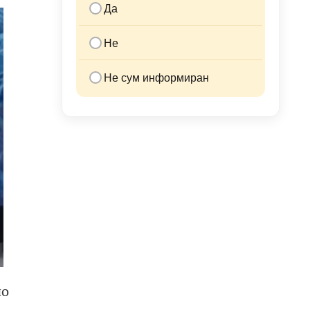
Да
Не
Не сум информиран
но