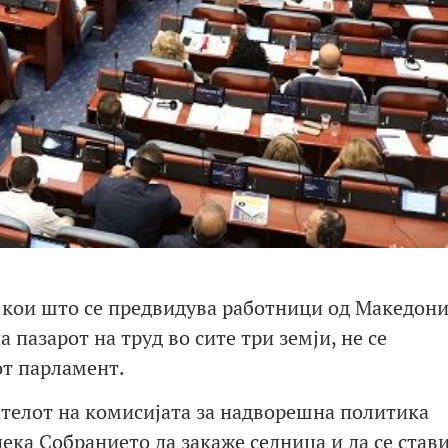
 кои што се предвидува работници од Македони
 пазарот на труд во сите три земји, не се
т парламент.
телот на комисијата за надворешна политика
ека Собранието да закаже седница и да се стави