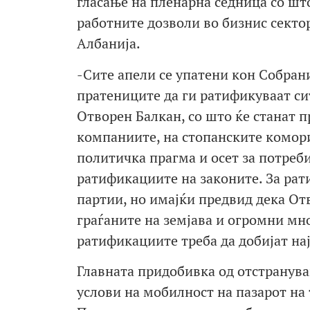
гласање на пленарна седница со што
работните дозволи во бизнис сектор
Албанија.
-Сите апели се упатени кон Собрание
пратениците да ги ратификуваат си
Отворен Балкан, со што ќе станат 
компаниите, на стопанските комор
политичка прагма и осет за потреби
ратификациите на законите. За рат
партии, но имајќи предвид дека От
граѓаните на земјава и огромни мно
ратификациите треба да добијат на
Главната придобивка од отстранува
услови на мобилност на пазарот на 