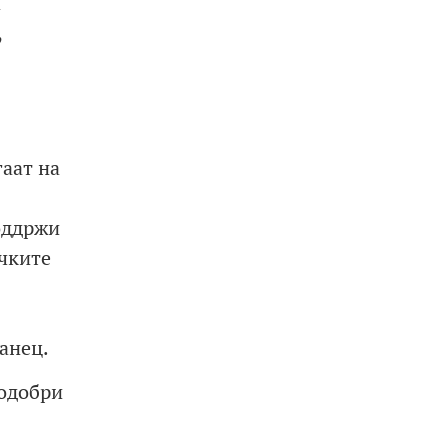
а
,
аат на
поддржи
чките
анец.
подобри