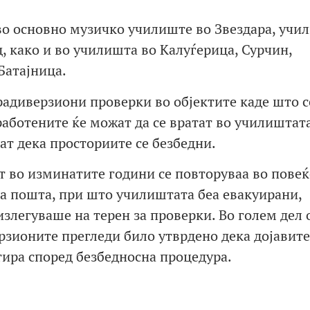
 во основно музичко училиште во Звездара, учи
, како и во училишта во Калуѓерица, Сурчин,
Батајница.
радиверзиони проверки во објектите каде што с
работените ќе можат да се вратат во училиштат
ат дека просториите се безбедни.
т во изминатите години се повторуваа во повеќ
ка пошта, при што училиштата беа евакуирани,
излегуваше на терен за проверки. Во голем дел 
рзионите прегледи било утврдено дека дојавите
етира според безбедносна процедура.