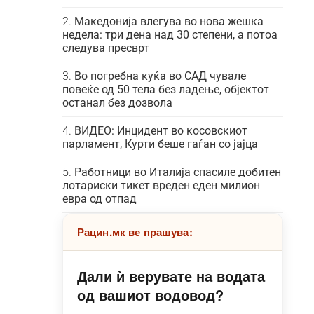
Македонија влегува во нова жешка
недела: три дена над 30 степени, а потоа
следува пресврт
Во погребна куќа во САД чувале
повеќе од 50 тела без ладење, објектот
останал без дозвола
ВИДЕО: Инцидент во косовскиот
парламент, Курти беше гаѓан со јајца
Работници во Италија спасиле добитен
лотариски тикет вреден еден милион
евра од отпад
Рацин.мк ве прашува:
Дали ѝ верувате на водата
од вашиот водовод?