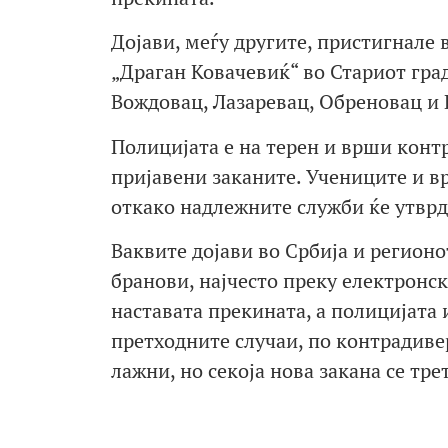
Дојави, меѓу другите, пристигнале
„Драган Ковачевиќ“ во Стариот град
Вождовац, Лазаревац, Обреновац и 
Полицијата е на терен и врши конт
пријавени заканите. Учениците и в
откако надлежните служби ќе утврд
Ваквите дојави во Србија и регионо
бранови, најчесто преку електронс
наставата прекината, а полицијата 
претходните случаи, по контрадиве
лажни, но секоја нова закана се тр