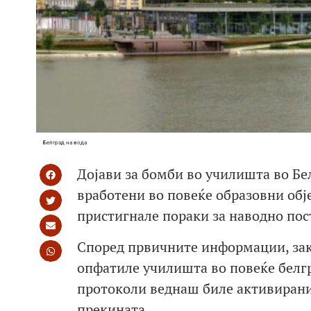
Белград на вода
Дојави за бомби во училишта во Бе
вработени во повеќе образовни обј
пристигнале пораки за наводно пос
Според првичните информации, зак
опфатиле училишта во повеќе белг
протоколи веднаш биле активирани,
прекината.