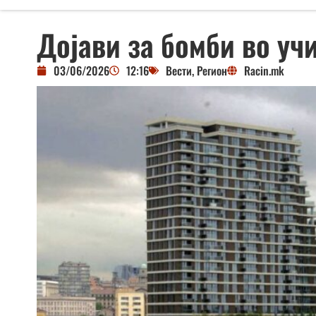
Дојави за бомби во уч
03/06/2026
12:16
Вести
,
Регион
Racin.mk