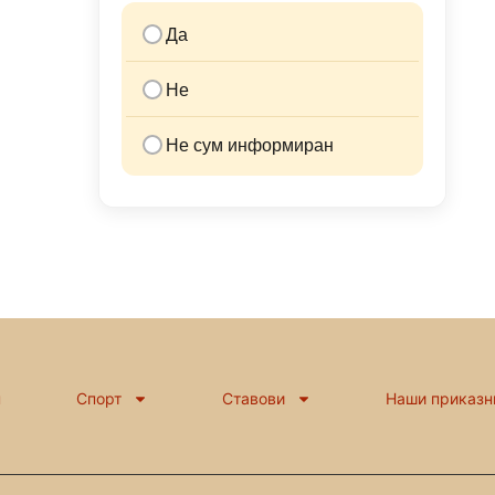
Да
Не
Не сум информиран
н
Спорт
Ставови
Наши приказн