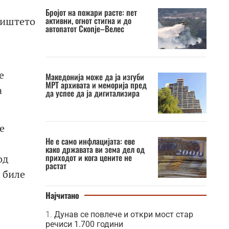
Бројот на пожари расте: пет
активни, огнот стигна и до
лиштето
автопатот Скопје–Велес
е
Македонија може да ја изгуби
МРТ архивата и меморија пред
а
да успее да ја дигитализира
е
Не е само инфлацијата: еве
како државата ви зема дел од
приходот и кога цените не
од
растат
 биле
Најчитано
Дунав се повлече и откри мост стар
речиси 1.700 години