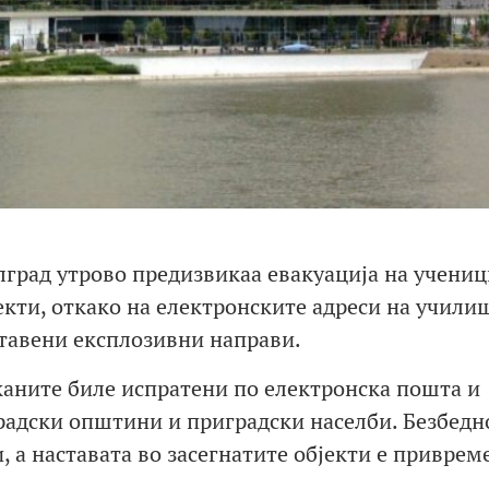
лград утрово предизвикаа евакуација на учениц
екти, откако на електронските адреси на учили
тавени експлозивни направи.
аните биле испратени по електронска пошта и
радски општини и приградски населби. Безбедн
 а наставата во засегнатите објекти е приврем