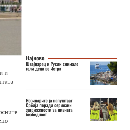
Најново
Швајцарец и Русин снимале
голи деца во Истра
и и
штата
Новинарите ја напуштаат
Србија поради сериозни
загрижености за нивната
осните
безбедност
ено