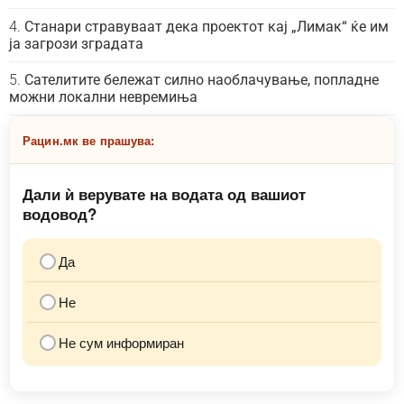
Станари стравуваат дека проектот кај „Лимак“ ќе им
ја загрози зградата
Сателитите бележат силно наоблачување, попладне
можни локални невремиња
Рацин.мк ве прашува:
Дали ѝ верувате на водата од вашиот
водовод?
Да
Не
Не сум информиран