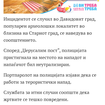
Инцидентот се случил во Давидовит град,
популарен археолошки локалитет во
близина на Стариот град, се наведува во
соопштението.
Според „Џерусалим пост“, полицијата
пристигнала на местото на нападот и
напаѓачот бил неутрализиран.
Портпаролот на полицијата изјави дека се
работи за терористички напад.
Службата за итни случаи соопшти дека
жртвите се тешко повредени.