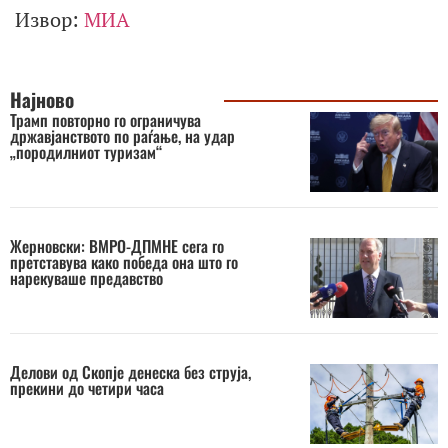
Извор:
МИА
Најново
Трамп повторно го ограничува
државјанството по раѓање, на удар
„породилниот туризам“
Жерновски: ВМРО-ДПМНЕ сега го
претставува како победа она што го
нарекуваше предавство
Делови од Скопје денеска без струја,
прекини до четири часа