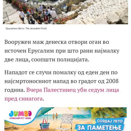
Ерусалим (Фото: Тhe Jerusalem Post)
Вооружен маж денеска отвори оган во
источен Ерусалим при што рани најмалку
две лица, соопшти полицијата.
Нападот се случи помалку од еден ден по
најсмртоносниот напад во градот од 2008
година.
Вчера Палестинец уби седум лица
пред синагога
.