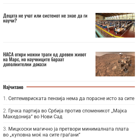
Децата не учат или системот не знае да ги
научи?
НАСА откри можни траги од древен живот
на Марс, но научниците бараат
дополнителни докази
Најчитано
Септемвриската пензија нема да порасне исто за сите
Грчка партија во Србија против споменикот „Мајка
Македонија“ во Нови Сад
Мицкоски магично ја претвори минималната плата
во „куповна моќ на сите граѓани“