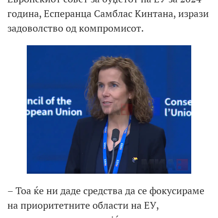
година, Есперанца Самблас Кинтана, изрази
задоволство од компромисот.
– Тоа ќе ни даде средства да се фокусираме
на приоритетните области на ЕУ,