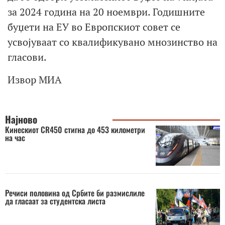
за 2024 година на 20 ноември. Годишните
буџети на ЕУ во Европскиот совет се
усвојуваат со квалификувано мнозинство на
гласови.
Извор МИА
Најново
Кинескиот CR450 стигна до 453 километри
на час
Речиси половина од Србите би размислиле
да гласаат за студентска листа