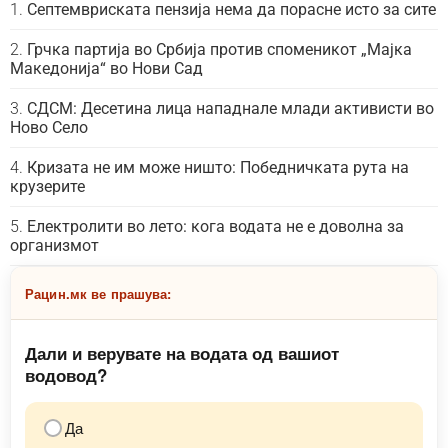
Септемвриската пензија нема да порасне исто за сите
Грчка партија во Србија против споменикот „Мајка
Македонија“ во Нови Сад
СДСМ: Десетина лица нападнале млади активисти во
Ново Село
Кризата не им може ништо: Победничката рута на
крузерите
Електролити во лето: кога водата не е доволна за
организмот
Рацин.мк ве прашува:
Дали и верувате на водата од вашиот
водовод?
Да