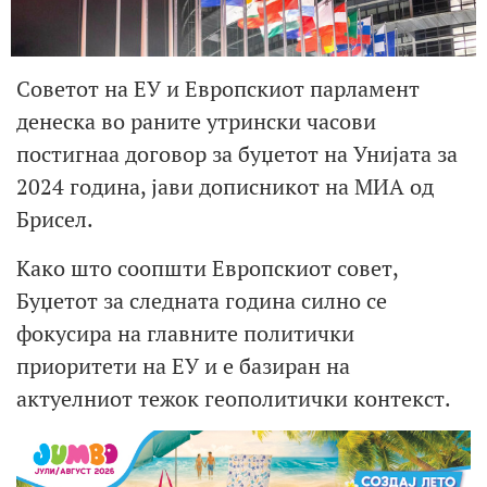
Советот на ЕУ и Европскиот парламент
денеска во раните утрински часови
постигнаа договор за буџетот на Унијата за
2024 година, јави дописникот на МИА од
Брисел.
Како што соопшти Европскиот совет,
Буџетот за следната година силно се
фокусира на главните политички
приоритети на ЕУ и е базиран на
актуелниот тежок геополитички контекст.