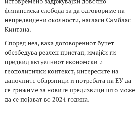
истовремено задржувајќи доволно
финансиска слобода за да одговориме на
непредвидени околности, нагласи Самблас
Кинтана.
Според неа, вака договорениот буџет
обезбедува реален пристап, имајќи ги
предвид актуелниот економски и
геополитички контекст, интересите на
даночните обврзници и потребата на ЕУ да
се грижиме за новите предизвици што може
да се појават во 2024 година.