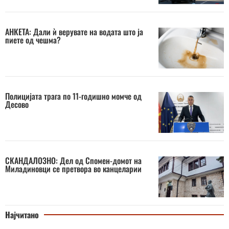
АНКЕТА: Дали ѝ верувате на водата што ја
пиете од чешма?
Полицијата трага по 11-годишно момче од
Десово
СКАНДАЛОЗНО: Дел од Спомен-домот на
Миладиновци се претвора во канцеларии
Најчитано