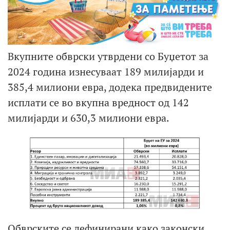
Вкупните обврски утврдени со Буџетот за
2024 година изнесуваат 189 милијарди и
385,4 милиони евра, додека предвидените
исплати се во вкупна вредност од 142
милијарди и 630,3 милиони евра.
Обврските се дефинирани како законски