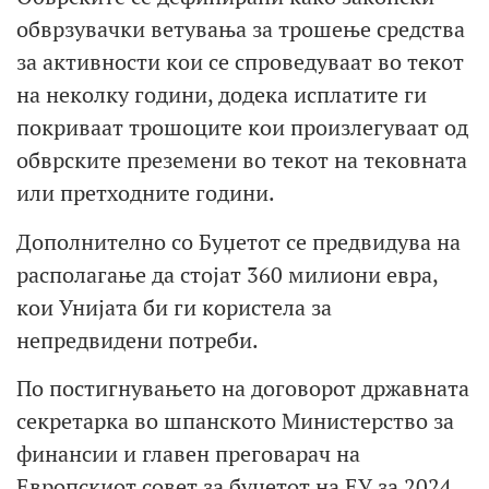
обврзувачки ветувања за трошење средства
за активности кои се спроведуваат во текот
на неколку години, додека исплатите ги
покриваат трошоците кои произлегуваат од
обврските преземени во текот на тековната
или претходните години.
Дополнително со Буџетот се предвидува на
располагање да стојат 360 милиони евра,
кои Унијата би ги користела за
непредвидени потреби.
По постигнувањето на договорот државната
секретарка во шпанското Министерство за
финансии и главен преговарач на
Европскиот совет за буџетот на ЕУ за 2024