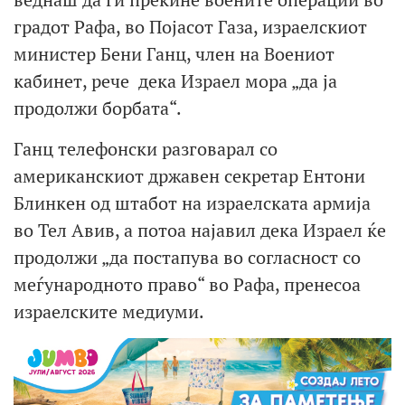
градот Рафа, во Појасот Газа, израелскиот
министер Бени Ганц, член на Воениот
кабинет, рече дека Израел мора „да ја
продолжи борбата“.
Ганц телефонски разговарал со
американскиот државен секретар Ентони
Блинкен од штабот на израелската армија
во Тел Авив, а потоа најавил дека Израел ќе
продолжи „да постапува во согласност со
меѓународното право“ во Рафа, пренесоа
израелските медиуми.