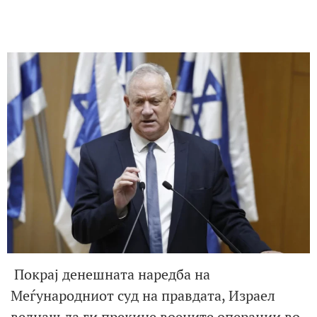
Покрај денешната наредба на
Меѓународниот суд на правдата, Израел
веднаш да ги прекине воените операции во