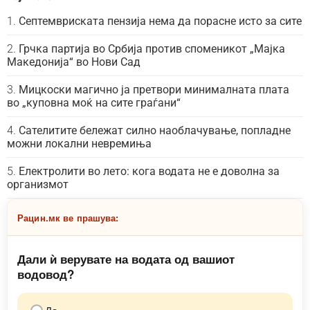
Септемвриската пензија нема да порасне исто за сите
Грчка партија во Србија против споменикот „Мајка
Македонија“ во Нови Сад
Мицкоски магично ја претвори минималната плата
во „куповна моќ на сите граѓани“
Сателитите бележат силно наоблачување, попладне
можни локални невремиња
Електролити во лето: кога водата не е доволна за
организмот
Рацин.мк ве прашува:
Дали ѝ верувате на водата од вашиот
водовод?