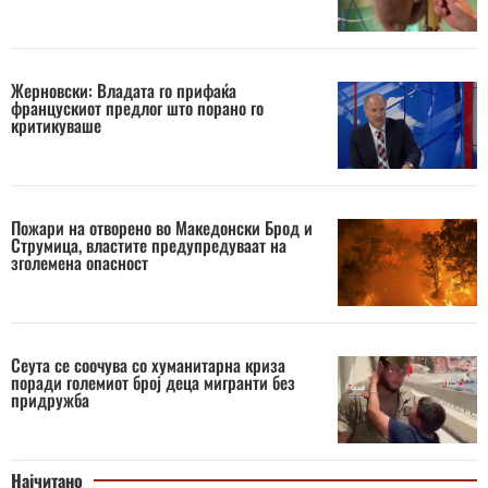
Жерновски: Владата го прифаќа
францускиот предлог што порано го
критикуваше
Пожари на отворено во Македонски Брод и
Струмица, властите предупредуваат на
зголемена опасност
Сеута се соочува со хуманитарна криза
поради големиот број деца мигранти без
придружба
Најчитано