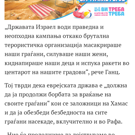
„Државата Израел води праведна и
неопходна кампања откако брутална
терористичка организација масакрираше
наши граѓани, силуваше наши жени,
киднапираше наши деца и испука ракети во
центарот на нашите градови“, рече Ганц.
Тој тврди дека еврејската држава е „должна
да ја продолжи борбата за враќање на
своите граѓани“ кои се заложници на Хамас
и да ја обезбеди безбедноста на сите
граѓани насекаде, вклучително и во Рафа.
„Ние ќе продолжиме да дејствуваме во