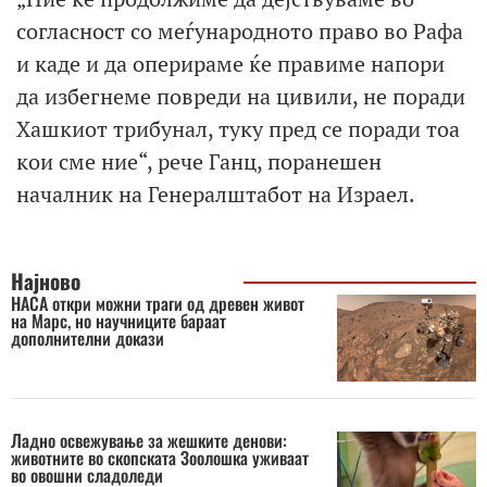
согласност со меѓународното право во Рафа
и каде и да оперираме ќе правиме напори
да избегнеме повреди на цивили, не поради
Хашкиот трибунал, туку пред се поради тоа
кои сме ние“, рече Ганц, поранешен
началник на Генералштабот на Израел.
Најново
НАСА откри можни траги од древен живот
на Марс, но научниците бараат
дополнителни докази
Ладно освежување за жешките денови:
животните во скопската Зоолошка уживаат
во овошни сладоледи