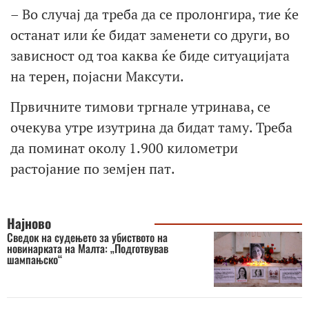
– Во случај да треба да се пролонгира, тие ќе
останат или ќе бидат заменети со други, во
зависност од тоа каква ќе биде ситуацијата
на терен, појасни Максути.
Првичните тимови тргнале утринава, се
очекува утре изутрина да бидат таму. Треба
да поминат околу 1.900 километри
растојание по земјен пат.
Најново
Сведок на судењето за убиството на
новинарката на Малта: „Подготвував
шампањско“