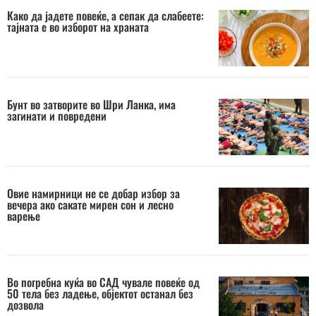
Како да јадете повеќе, а сепак да слабеете:
тајната е во изборот на храната
Бунт во затворите во Шри Ланка, има
загинати и повредени
Овие намирници не се добар избор за
вечера ако сакате мирен сон и лесно
варење
Во погребна куќа во САД чувале повеќе од
50 тела без ладење, објектот останал без
дозвола