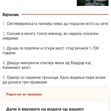
Најчитано
Септемвриската пензија нема да порасне исто за сите
Сончев и многу топол викенд, во недела локално
невреме
Дунав се повлече и откри мост стар речиси 1.700
години
Двајца минувачи спасија жена од Вардар кај
Камениот мост
Одмор со скриени трошоци: Едно вадење пари може
да донесе три провизии
Рацин.мк ве прашува:
Дали ѝ верувате на водата од вашиот