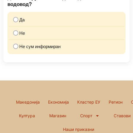
водовод?
Да
Не
Не сум информиран
Македонија
Економија
Кластер ЕУ
Регион
Култура
Магазин
Спорт
Ставови
Наши приказни