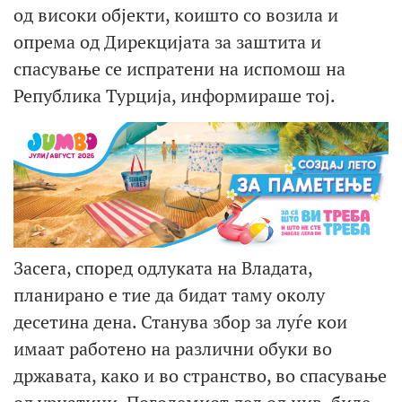
од високи објекти, коишто со возила и
опрема од Дирекцијата за заштита и
спасување се испратени на испомош на
Република Турција, информираше тој.
Засега, според одлуката на Владата,
планирано е тие да бидат таму околу
десетина дена. Станува збор за луѓе кои
имаат работено на различни обуки во
државата, како и во странство, во спасување