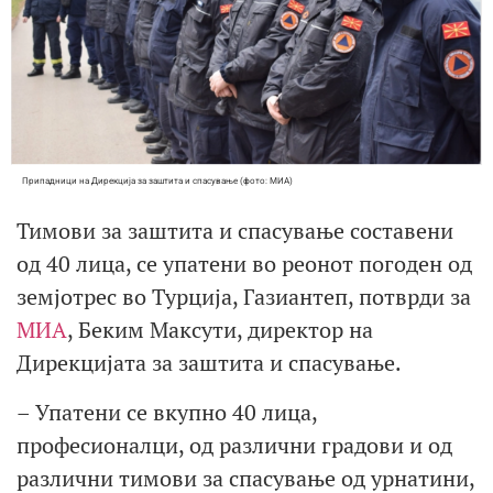
Припадници на Дирекција за заштита и спасување (фото: МИА)
Тимови за заштита и спасување составени
од 40 лица, се упатени во реонот погоден од
земјотрес во Турција, Газиантеп, потврди за
МИА
, Беким Максути, директор на
Дирекцијата за заштита и спасување.
– Упатени се вкупно 40 лица,
професионалци, од различни градови и од
различни тимови за спасување од урнатини,