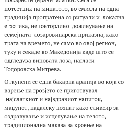
потсетник на минатото, во смисла на една
традиција пропратена со ритуали и локална
егзотика, неповторливо доживување на
семејната лозаровинарска приказна, како
трага на времето, не само во овој регион,
туку и секаде во Македонија каде што се
одгледува виновата лоза, нагласи
Тодоровска Митрева.
Откупени се една бакарна аранија во која со
варење на грозјето се приготвувал
најслаткиот и најздравиот напиток,
маџунот, надалеку познат како еликсир за
оздравување и исцелување на телото,
традиционална маказа за кроење на