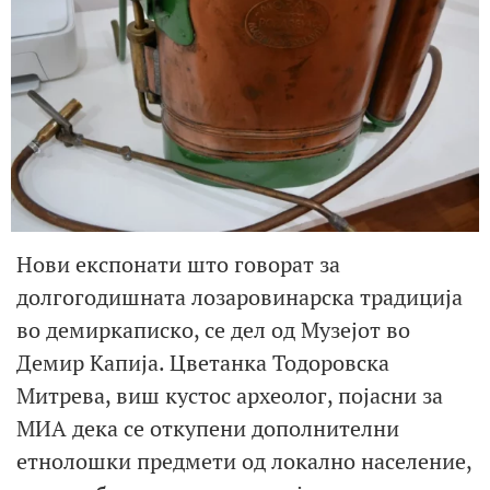
Нови експонати што говорат за
долгогодишната лозаровинарска традиција
во демиркаписко, се дел од Музејот во
Демир Капија. Цветанка Тодоровска
Митрева, виш кустос археолог, појасни за
МИА дека се откупени дополнителни
етнолошки предмети од локално население,