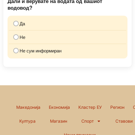
Дали ѝ верувате на водата од вашиот
водовод?
Да
Не
Не сум информиран
Македонија
Економија
Кластер ЕУ
Регион
Култура
Магазин
Спорт
Ставови
Наши приказни