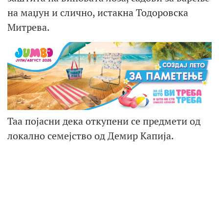
на маџун и слично, истакна Тодоровска
Митрева.
Таа појасни дека откупени се предмети од
локално семејство од Демир Капија.