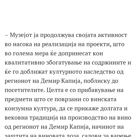
– Музејот ја продолжува својата активност
во насока на реализација на проекти, што
во голема мера ќе допринесат кон
квалитативно збогатување на содржините и
ќе го доближат културното наследство од
регионот на Демир Капија, поблиску до
посетителите. Целта е со прибавување на
предмети што се поврзани со винската
конзумна култура, да се прикаже долгата и
вековна традиција на производство на вино
од регионот на Демир Капија, начинот на
заштита на виновата лоза, садови за варење