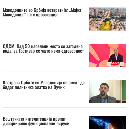
Македонците во Србија возвратија: „Мајка
Македонија“ не е провокација
СДСМ: Над 50 населени места со загадена
вода, за Гостивар сè уште нема одговорност
Костреш: Србите во Македонија не смеат да
бидат политичка алатка на Вучиќ
Вештачката интелигенција првпат
дизајнираше функционални вируси