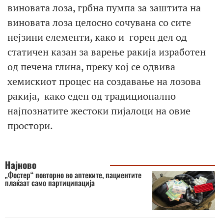
виновата лоза, грбна пумпа за заштита на
виновата лоза целосно сочувана со сите
нејзини елементи, како и горен дел од
статичен казан за варење ракија изработен
од печена глина, преку кој се одвива
хемискиот процес на создавање на лозова
ракија, како еден од традиционално
најпознатите жестоки пијалоци на овие
простори.
Најново
„Фостер“ повторно во аптеките, пациентите
плаќаат само партиципација