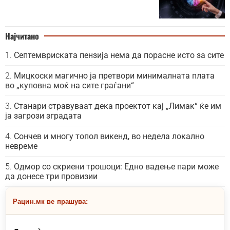
Најчитано
Септемвриската пензија нема да порасне исто за сите
Мицкоски магично ја претвори минималната плата
во „куповна моќ на сите граѓани“
Станари стравуваат дека проектот кај „Лимак“ ќе им
ја загрози зградата
Сончев и многу топол викенд, во недела локално
невреме
Одмор со скриени трошоци: Едно вадење пари може
да донесе три провизии
Рацин.мк ве прашува: