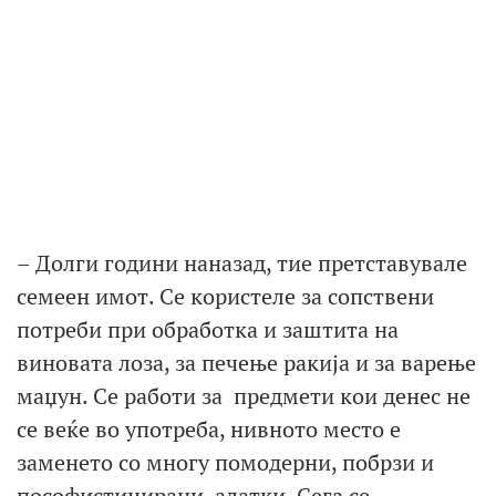
– Долги години наназад, тие претставувале
семеен имот. Се користеле за сопствени
потреби при обработка и заштита на
виновата лоза, за печење ракија и за варење
маџун. Се работи за предмети кои денес не
се веќе во употреба, нивното место е
заменето со многу помодерни, побрзи и
пософистицирани алатки. Сега се