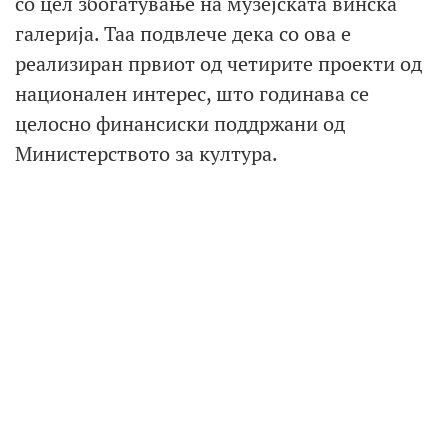
со цел збогатување на музејската винска
галерија. Таа подвлече дека со ова е
реализиран првиот од четирите проекти од
национален интерес, што годинава се
целосно финансиски поддржани од
Министерството за култура.