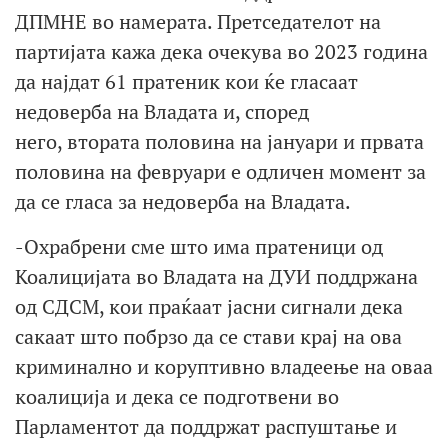
ДПМНЕ во намерата. Претседателот на
партијата кажа дека очекува во 2023 година
да најдат 61 пратеник кои ќе гласаат
недоверба на Владата и, според
него, втората половина на јануари и првата
половина на февруари е одличен момент за
да се гласа за недоверба на Владата.
-Охрабрени сме што има пратеници од
Коалицијата во Владата на ДУИ поддржана
од СДСМ, кои праќаат јасни сигнали дека
сакаат што побрзо да се стави крај на ова
криминално и коруптивно владеење на оваа
коалиција и дека се подготвени во
Парламентот да поддржат распуштање и