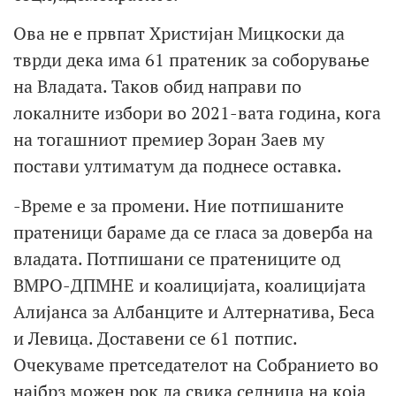
Ова не е првпат Христијан Мицкоски да
тврди дека има 61 пратеник за соборување
на Владата. Таков обид направи по
локалните избори во 2021-вата година, кога
на тогашниот премиер Зоран Заев му
постави ултиматум да поднесе оставка.
-Време е за промени. Ние потпишаните
пратеници бараме да се гласа за доверба на
владата. Потпишани се пратениците од
ВМРО-ДПМНЕ и коалицијата, коалицијата
Алијанса за Албанците и Алтернатива, Беса
и Левица. Доставени се 61 потпис.
Очекуваме претседателот на Собранието во
најбрз можен рок да свика седница на која