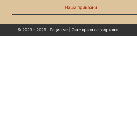
Наши приказни
© 2023 – 2026 | Рацин.мк | Сите права се задржани.