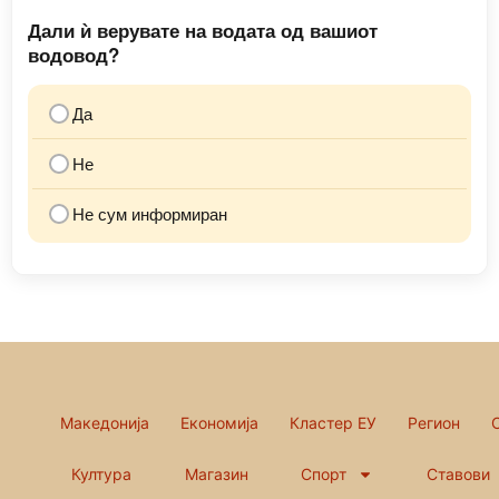
Дали ѝ верувате на водата од вашиот
водовод?
Да
Не
Не сум информиран
Македонија
Економија
Кластер ЕУ
Регион
Култура
Магазин
Спорт
Ставови