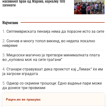
масовниот бран од Мароко, најмалку 100
загинати
Најчитано
Септемвриската пензија нема да порасне исто за сите
Сончев и многу топол викенд, во недела локално
невреме
Мицкоски магично ја претвори минималната плата
во „куповна моќ на сите граѓани“
Станари стравуваат дека проектот кај „Лимак“ ќе им
ја загрози зградата
Одмор со скриени трошоци: Едно вадење пари може
да донесе три провизии
Рацин.мк ве прашува: