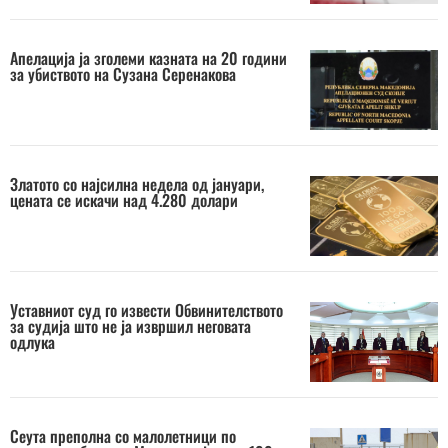
Апелација ја зголеми казната на 20 години
за убиството на Сузана Серенакова
Златото со најсилна недела од јануари,
цената се искачи над 4.280 долари
Уставниот суд го извести Обвинителството
за судија што не ја извршил неговата
одлука
Сеута преполна со малолетници по