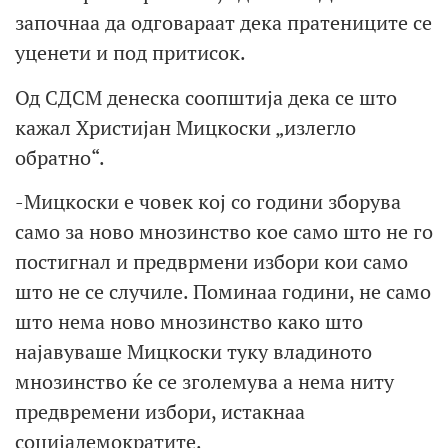
започнаа да одговараат дека пратениците се
уценети и под притисок.
Од СДСМ денеска соопштија дека се што
кажал Христијан Мицкоски „излегло
обратно“.
-Мицкоски е човек кој со години зборува
само за ново мнозинство кое само што не го
постигнал и предврмени избори кои само
што не се случиле. Поминаа години, не само
што нема ново мнозинство како што
најавуваше Мицкоски туку владиното
мнозинство ќе се зголемува а нема ниту
предвремени избори, истакнаа
социјадемократите.