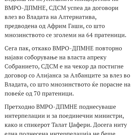
ВМРО-ДПМНЕ, СДСМ успеа да договори
влез во Владата на Алтернатива,
предводена од Африм Гаши, со што
мнозинството се зголеми на 64 пратеници.
Сега пак, откако ВМРО-ДПМНЕ повторно
најави соборување на власта апреку
Собранието, СДСМ е на чекор да постигне
договор со Алијанса за Албанците за влез во
Владата, со што мнозинството ќе порасне на
повеќе од 70 пратеници.
Претходно ВМРО-ДПМНЕ поднесуваше
интерпелации и за поединечни министри,
како и спикерот Талат Џафери. Досега ниту
една поднесена интерпелација не беше