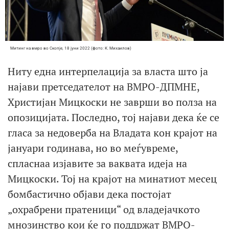
Mитинг на вмро во Скопје, 18 јуни 2022 (фото: К. Михаилов)
Ниту една интерпелација за власта што ја
најави претседателот на ВМРО-ДПМНЕ,
Христијан Мицкоски не заврши во полза на
опозицијата. Последно, тој најави дека ќе се
гласа за недоверба на Владата кон крајот на
јануари годинава, но во меѓувреме,
спласнаа изјавите за ваквата идеја на
Мицкоски. Тој на крајот на минатиот месец
бомбастично објави дека постојат
„охрабрени пратеници“ од владејачкото
мнозинство кои ќе го поддржат ВМРО-