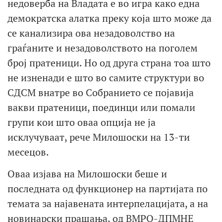
недоверба на Владата е во игра како една
демократска алатка преку која што може да
се канализира ова незадоволство на
граѓаните и незадоволството на поголем
број пратеници. Но од друга страна тоа што
не изненади е што во самите структури во
СДСМ внатре во Собранието се појавија
вакви пратеници, поединци или помали
групи кои што оваа опција не ја
исклучуваат, рече Милошоски на 13-ти
месецов.
Оваа изјава на Милошоски беше и
последната од функционер на партијата по
темата за најавената интерпелацијата, а на
новинарски прашања, од ВМРО-ДПМНЕ