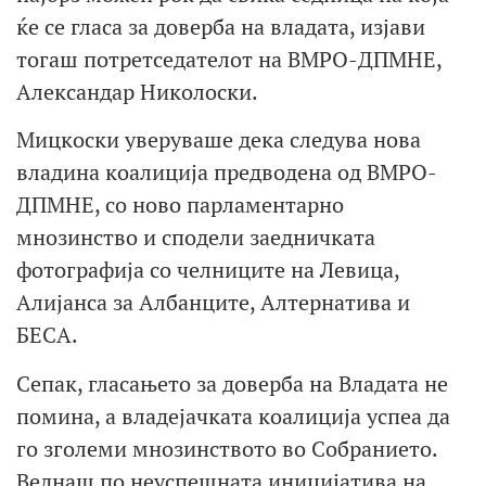
ќе се гласа за доверба на владата, изјави
тогаш потретседателот на ВМРО-ДПМНЕ,
Александар Николоски.
Мицкоски уверуваше дека следува нова
владина коалиција предводена од ВМРО-
ДПМНЕ, со ново парламентарно
мнозинство и сподели заедничката
фотографија со челниците на Левица,
Алијанса за Албанците, Алтернатива и
БЕСА.
Сепак, гласањето за доверба на Владата не
помина, а владејачката коалиција успеа да
го зголеми мнозинството во Собранието.
Веднаш по неуспешната иницијатива на