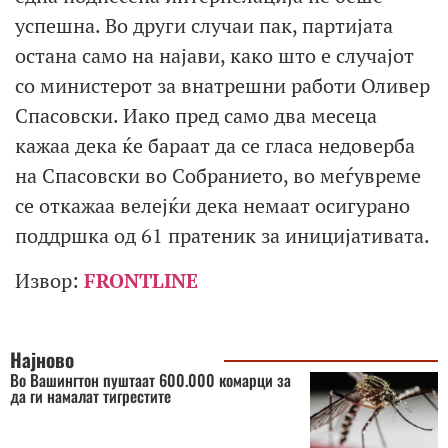
успешна. Во други случаи пак, партијата
остана само на најави, како што е случајот
со министерот за внатрешни работи Оливер
Спасовски. Иако пред само два месеца
кажаа дека ќе бараат да се гласа недоверба
на Спасовски во Собранието, во меѓувреме
се откажаа велејќи дека немаат осигурано
поддршка од 61 пратеник за иницијативата.
Извор:
FRONTLINE
Најново
Во Вашингтон пуштаат 600.000 комарци за
да ги намалат тигрестите