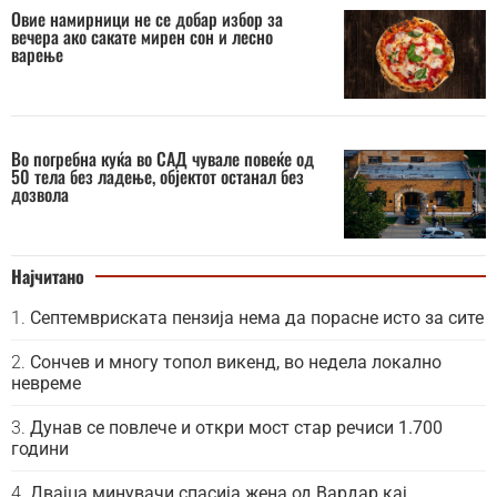
Овие намирници не се добар избор за
вечера ако сакате мирен сон и лесно
варење
Во погребна куќа во САД чувале повеќе од
50 тела без ладење, објектот останал без
дозвола
Најчитано
Септемвриската пензија нема да порасне исто за сите
Сончев и многу топол викенд, во недела локално
невреме
Дунав се повлече и откри мост стар речиси 1.700
години
Двајца минувачи спасија жена од Вардар кај