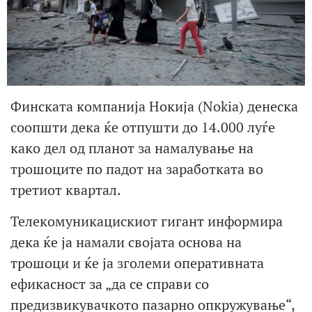
Финската компанија Нокија (Nokia) денеска
соопшти дека ќе отпушти до 14.000 луѓе
како дел од планот за намалување на
трошоците по падот на заработката во
третиот квартал.
Телекомуникацискиот гигант информира
дека ќе ја намали својата основа на
трошоци и ќе ја зголеми оперативната
ефикасност за „да се справи со
предизвикувачкото пазарно опкружување“,